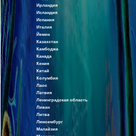
Ирландия
Исландия
Испания
Италия
Йемен
Казахстан
Камбоджа
Канада
Кения
Китай
Колумбия
Лаос
Латвия
Ленинградская область
Ливан
Литва
Люксембург
Малайзия