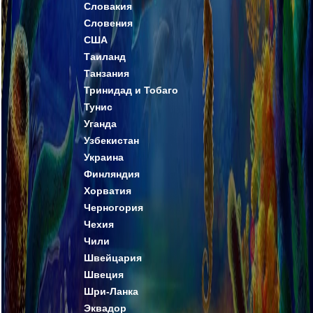
Словакия
Словения
США
Таиланд
Танзания
Тринидад и Тобаго
Тунис
Уганда
Узбекистан
Украина
Финляндия
Хорватия
Черногория
Чехия
Чили
Швейцария
Швеция
Шри-Ланка
Эквадор