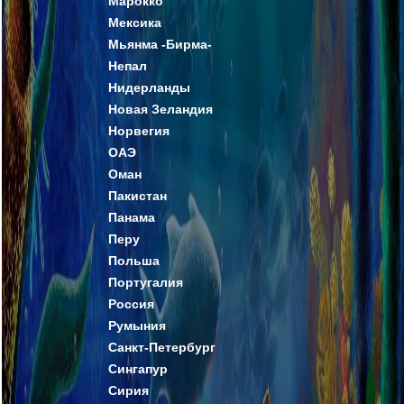
Марокко
Мексика
Мьянма -Бирма-
Непал
Нидерланды
Новая Зеландия
Норвегия
ОАЭ
Оман
Пакистан
Панама
Перу
Польша
Португалия
Россия
Румыния
Санкт-Петербург
Сингапур
Сирия