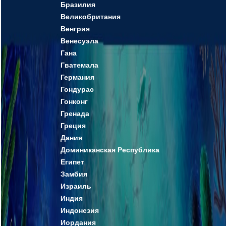
Бразилия
Великобритания
Венгрия
Венесуэла
Гана
Гватемала
Германия
Гондурас
Гонконг
Гренада
Греция
Дания
Доминиканская Республика
Египет
Замбия
Израиль
Индия
Индонезия
Иордания