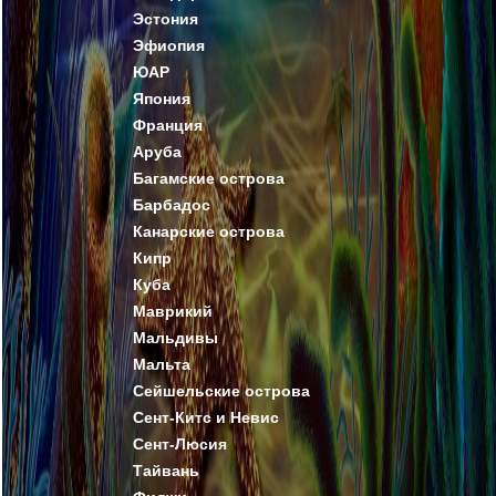
Эстония
Эфиопия
ЮАР
Япония
Франция
Аруба
Багамские острова
Барбадос
Канарские острова
Кипр
Куба
Маврикий
Мальдивы
Мальта
Сейшельские острова
Сент-Китс и Невис
Сент-Люсия
Тайвань