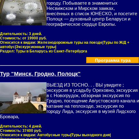
городу. Побываете в знаменитых
Несвижском и Мирском замках,
внесённых в список ЮНЕСКО, и посетите
Полоцк — духовный центр Беларуси и
географическое сердце Европы.
Длительность:
3 дней.
Стоимость:
от 19900 руб.
Относится к видам:
Железнодорожные туры на поезде|Туры по Ж/Д +
автобус|Экскурсионные туры|
Раздел:
Туры в Беларусь из Санкт-Петербурга
Программа тура
Тур "Минск, Гродно, Полоцк"
ВЫЕЗД ИЗ ТОСНО. . . ВЫ увидите ;
экскурсия в усадьбу Ореховно, экскурсия
в г. Новогрудок, обзорная экскурсия по
Гродно, посещение Августовского канала и
катание на теплоходе, экскурсия по
городу Лида, экскурсия в музей Лидского
Бровара,
Длительность:
4 дней.
Стоимость:
37400 руб.
Относится к видам:
Автобусные туры|Туры выходного дня|