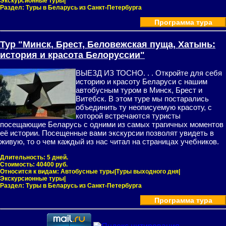
Экскурсионные туры|
Раздел:
Туры в Беларусь из Санкт-Петербурга
Программа тура
Тур "Минск, Брест, Беловежская пуща, Хатынь:
история и красота Белоруссии"
ВЫЕЗД ИЗ ТОСНО. . . Откройте для себя
историю и красоту Беларуси с нашим
автобусным туром в Минск, Брест и
Витебск. В этом туре мы постарались
объединить ту неописуемую красоту, с
которой встречаются туристы
посещающие Беларусь с одними из самых трагичных моментов
её истории. Посещенные вами экскурсии позволят увидеть в
живую, то о чем каждый из нас читал на страницах учебников.
Длительность:
5 дней.
Стоимость:
40400 руб.
Относится к видам:
Автобусные туры|Туры выходного дня|
Экскурсионные туры|
Раздел:
Туры в Беларусь из Санкт-Петербурга
Программа тура