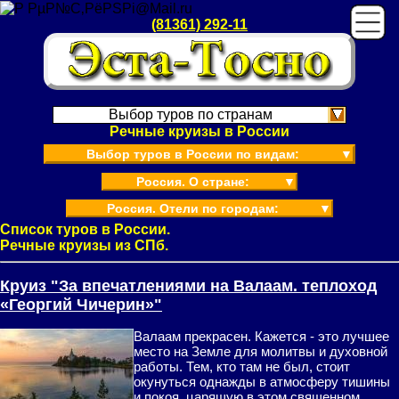
(81361) 292-11
Выбор туров по странам
Речные круизы в России
Выбор туров в России по видам:
▼
Россия. О стране:
▼
Россия. Отели по городам:
▼
Список туров в России.
Речные круизы из СПб.
Круиз "За впечатлениями на Валаам. теплоход
«Георгий Чичерин»"
Валаам прекрасен. Кажется - это лучшее
место на Земле для молитвы и духовной
работы. Тем, кто там не был, стоит
окунуться однажды в атмосферу тишины
и покоя, царящую в этом священном