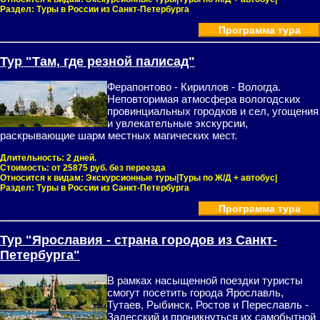
Раздел:
Туры в России из Санкт-Петербурга
Программа тура
Тур "Там, где резной палисад"
Ферапонтово - Кириллов - Вологда.
Неповторимая атмосфера вологодских
провинциальных городков и сел, угощения
и увлекательные экскурсии,
раскрывающие шарм местных магических мест.
Длительность:
2 дней.
Стоимость:
от 25875 руб. без переезда
Относится к видам:
Экскурсионные туры|Туры по Ж/Д + автобус|
Раздел:
Туры в России из Санкт-Петербурга
Программа тура
Тур "Ярославия - страна городов из Санкт‑
Петербурга"
В рамках насыщенной поездки туристы
смогут посетить города Ярославль,
Тутаев, Рыбинск, Ростов и Переславль -
Залесский и проникнуться их самобытной