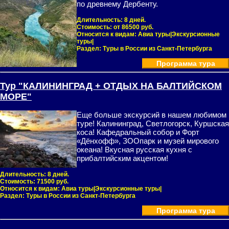
по древнему Дербенту.
Длительность:
8 дней.
Стоимость:
от 86500 руб.
Относится к видам:
Авиа туры|Экскурсионные
туры|
Раздел:
Туры в России из Санкт-Петербурга
Программа тура
Тур "КАЛИНИНГРАД + ОТДЫХ НА БАЛТИЙСКОМ
МОРЕ"
Еще больше экскурсий в нашем любимом
туре! Калининград, Светлогорск, Куршская
коса! Кафедральный собор и Форт
«Дёнхофф», ЗООпарк и музей мирового
океана! Вкусная русская кухня с
прибалтийским акцентом!
Длительность:
8 дней.
Стоимость:
71500 руб.
Относится к видам:
Авиа туры|Экскурсионные туры|
Раздел:
Туры в России из Санкт-Петербурга
Программа тура