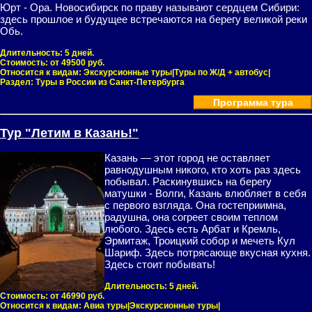
Юрт - Ора. Новосибирск по праву называют сердцем Сибири:
здесь прошлое и будущее встречаются на берегу великой реки
Обь.
Длительность:
5 дней.
Стоимость:
от 49500 руб.
Относится к видам:
Экскурсионные туры|Туры по Ж/Д + автобус|
Раздел:
Туры в России из Санкт-Петербурга
Программа тура
Тур "Летим в Казань!"
Казань — этот город не оставляет
равнодушным никого, кто хоть раз здесь
побывал. Раскинувшись на берегу
матушки - Волги, Казань влюбляет в себя
с первого взгляда. Она гостеприимна,
радушна, она согреет своим теплом
любого. Здесь есть Арбат и Кремль,
Эрмитаж, Троицкий собор и мечеть Кул
Шариф. Здесь потрясающе вкусная кухня.
Здесь стоит побывать!
Длительность:
5 дней.
Стоимость:
от 46990 руб.
Относится к видам:
Авиа туры|Экскурсионные туры|