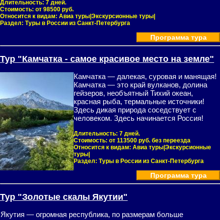
Длительность:
7 дней.
Стоимость:
от 98500 руб.
Относится к видам:
Авиа туры|Экскурсионные туры|
Раздел:
Туры в России из Санкт-Петербурга
Программа тура
Тур "Камчатка - самое красивое место на земле"
Камчатка — далекая, суровая и манящая!
Камчатка — это край вулканов, долина
гейзеров, необъятный Тихий океан,
красная рыба, термальные источники!
Здесь дикая природа соседствует с
человеком. Здесь начинается Россия!
Длительность:
7 дней.
Стоимость:
от 113500 руб. без переезда
Относится к видам:
Авиа туры|Экскурсионные
туры|
Раздел:
Туры в России из Санкт-Петербурга
Программа тура
Тур "Золотые скалы Якутии"
Якутия — огромная республика, по размерам больше