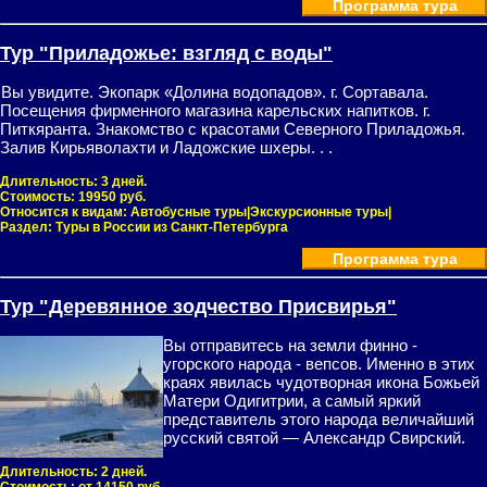
Программа тура
Тур "Приладожье: взгляд с воды"
Вы увидите. Экопарк «Долина водопадов». г. Сортавала.
Посещения фирменного магазина карельских напитков. г.
Питкяранта. Знакомство с красотами Северного Приладожья.
Залив Кирьяволахти и Ладожские шхеры. . .
Длительность:
3 дней.
Стоимость:
19950 руб.
Относится к видам:
Автобусные туры|Экскурсионные туры|
Раздел:
Туры в России из Санкт-Петербурга
Программа тура
Тур "Деревянное зодчество Присвирья"
Вы отправитесь на земли финно -
угорского народа - вепсов. Именно в этих
краях явилась чудотворная икона Божьей
Матери Одигитрии, а самый яркий
представитель этого народа величайший
русский святой — Александр Свирский.
Длительность:
2 дней.