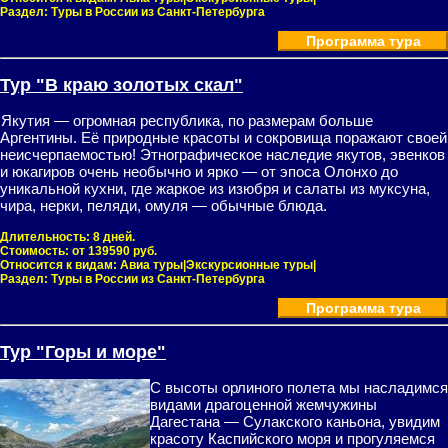
Раздел:
Туры в России из Санкт-Петербурга
Программа тура
Тур "В краю золотых скал"
Якутия — огромная республика, по размерам больше
Аргентины. Её природные красоты и сокровища поражают своей
неисчерпаемостью! Этнографическое наследие якутов, эвенков
и юкагиров очень необычно и ярко — от эпоса Олонхо до
уникальной кухни, где жаркое из изюбря и салаты из муксуна,
чира, нерки, пеляди, омуля — обычные блюда.
Длительность:
8 дней.
Стоимость:
от 139590 руб.
Относится к видам:
Авиа туры|Экскурсионные туры|
Раздел:
Туры в России из Санкт-Петербурга
Программа тура
Тур "Горы и море"
С высоты орлиного полета мы насладимся
видами драгоценной жемчужины
Дагестана — Сулакского каньона, увидим
красоту Каспийского моря и прогуляемся