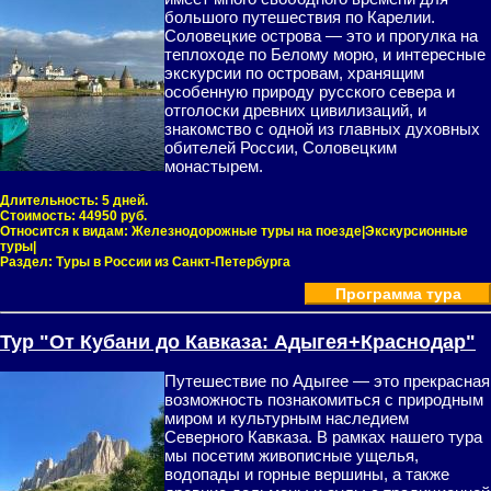
большого путешествия по Карелии.
Соловецкие острова — это и прогулка на
теплоходе по Белому морю, и интересные
экскурсии по островам, хранящим
особенную природу русского севера и
отголоски древних цивилизаций, и
знакомство с одной из главных духовных
обителей России, Соловецким
монастырем.
Длительность:
5 дней.
Стоимость:
44950 руб.
Относится к видам:
Железнодорожные туры на поезде|Экскурсионные
туры|
Раздел:
Туры в России из Санкт-Петербурга
Программа тура
Тур "От Кубани до Кавказа: Адыгея+Краснодар"
Путешествие по Адыгее — это прекрасная
возможность познакомиться с природным
миром и культурным наследием
Северного Кавказа. В рамках нашего тура
мы посетим живописные ущелья,
водопады и горные вершины, а также