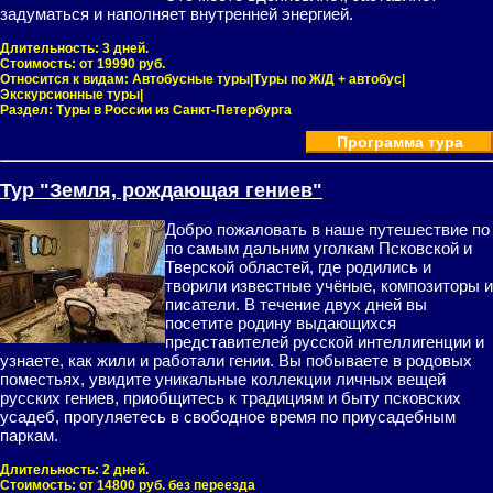
задуматься и наполняет внутренней энергией.
Длительность:
3 дней.
Стоимость:
от 19990 руб.
Относится к видам:
Автобусные туры|Туры по Ж/Д + автобус|
Экскурсионные туры|
Раздел:
Туры в России из Санкт-Петербурга
Программа тура
Тур "Земля, рождающая гениев"
Добро пожаловать в наше путешествие по
по самым дальним уголкам Псковской и
Тверской областей, где родились и
творили известные учёные, композиторы и
писатели. В течение двух дней вы
посетите родину выдающихся
представителей русской интеллигенции и
узнаете, как жили и работали гении. Вы побываете в родовых
поместьях, увидите уникальные коллекции личных вещей
русских гениев, приобщитесь к традициям и быту псковских
усадеб, прогуляетесь в свободное время по приусадебным
паркам.
Длительность:
2 дней.
Стоимость:
от 14800 руб. без переезда