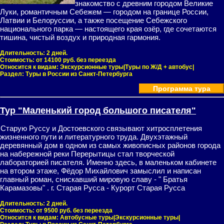
знакомство с древним городом Великие
Луки, романтичным Себежем — городом на границе России,
Латвии и Белоруссии, а также посещение Себежского
национального парка — настоящего края озёр, где сочетаются
тишина, чистый воздух и природная гармония.
Длительность:
2 дней.
Стоимость:
от 14100 руб. без переезда
Относится к видам:
Экскурсионные туры|Туры по Ж/Д + автобус|
Раздел:
Туры в России из Санкт-Петербурга
Программа тура
Тур "Маленький город большого писателя"
Старую Руссу и Достоевского связывают хитросплетения
жизненного пути и литературного труда. Двухэтажный
деревянный дом в одном из самых живописных районов города
на набережной реки Перерытицы стал творческой
лабораторией писателя. Именно здесь, в маленьком кабинете
на втором этаже, Фёдор Михайлович замыслил и написан
главный роман, снискавший мировую славу - " Братья
Карамазовы" . г. Старая Русса - Курорт Старая Русса
Длительность:
2 дней.
Стоимость:
от 9500 руб. без переезда
Относится к видам:
Автобусные туры|Экскурсионные туры|