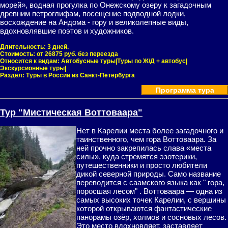
морей», водная прогулка по Онежскому озеру к загадочным
древним петроглифам, посещение подводной лодки,
восхождение на Андома - гору и великолепные виды,
вдохновлявшие поэтов и художников.
Длительность:
3 дней.
Стоимость:
от 26875 руб. без переезда
Относится к видам:
Автобусные туры|Туры по Ж/Д + автобус|
Экскурсионные туры|
Раздел:
Туры в России из Санкт-Петербурга
Программа тура
Тур "Мистическая Воттоваара"
Нет в Карелии места более загадочного и
таинственного, чем гора Воттоваара. За
ней прочно закрепилась слава «места
силы», куда стремятся эзотерики,
путешественники и просто любители
дикой северной природы. Само название
переводится с саамского языка как " гора,
поросшая лесом" . Воттоваара — одна из
самых высоких точек Карелии, с вершины
которой открываются фантастические
панорамы озёр, холмов и сосновых лесов.
Это место вдохновляет, заставляет