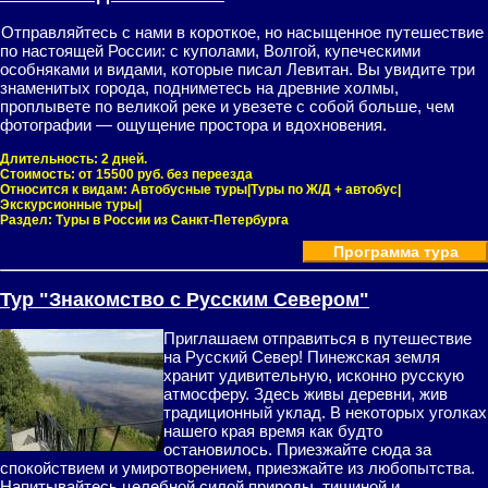
Отправляйтесь с нами в короткое, но насыщенное путешествие
по настоящей России: с куполами, Волгой, купеческими
особняками и видами, которые писал Левитан. Вы увидите три
знаменитых города, подниметесь на древние холмы,
проплывете по великой реке и увезете с собой больше, чем
фотографии — ощущение простора и вдохновения.
Длительность:
2 дней.
Стоимость:
от 15500 руб. без переезда
Относится к видам:
Автобусные туры|Туры по Ж/Д + автобус|
Экскурсионные туры|
Раздел:
Туры в России из Санкт-Петербурга
Программа тура
Тур "Знакомство с Русским Севером"
Приглашаем отправиться в путешествие
на Русский Север! Пинежская земля
хранит удивительную, исконно русскую
атмосферу. Здесь живы деревни, жив
традиционный уклад. В некоторых уголках
нашего края время как будто
остановилось. Приезжайте сюда за
спокойствием и умиротворением, приезжайте из любопытства.
Напитывайтесь целебной силой природы, тишиной и