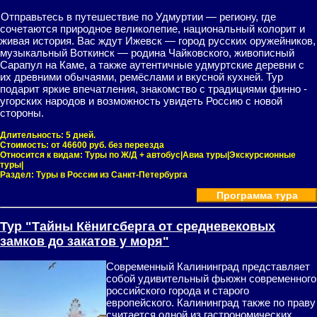
Отправьтесь в путешествие по Удмуртии — региону, где
сочетаются природное великолепие, национальный колорит и
живая история. Вас ждут Ижевск — город русских оружейников,
музыкальный Воткинск — родина Чайковского, живописный
Сарапул на Каме, а также аутентичные удмуртские деревни с
их древними обычаями, ремёслами и вкусной кухней. Тур
подарит яркие впечатления, знакомство с традициями финно -
угорских народов и возможность увидеть Россию с новой
стороны.
Длительность:
5 дней.
Стоимость:
от 46600 руб. без переезда
Относится к видам:
Туры по Ж/Д + автобус|Авиа туры|Экскурсионные
туры|
Раздел:
Туры в России из Санкт-Петербурга
Программа тура
Тур "Тайны Кёнигсберга от средневековых
замков до закатов у моря"
Современный Калининград представляет
собой удивительный фьюжн современного
российского города и старого
европейского. Калининград также по праву
считается одной из гастрономических