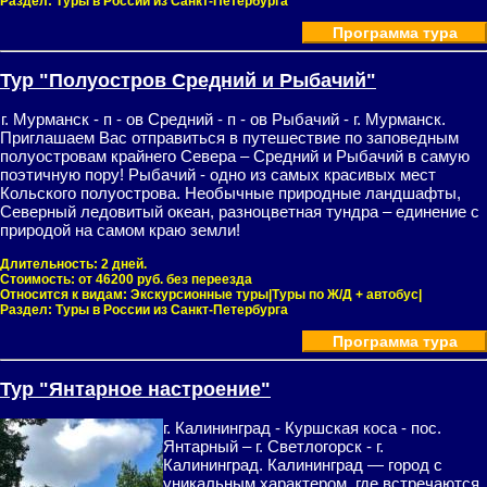
Раздел:
Туры в России из Санкт-Петербурга
Программа тура
Тур "Полуостров Средний и Рыбачий"
г. Мурманск - п - ов Средний - п - ов Рыбачий - г. Мурманск.
Приглашаем Вас отправиться в путешествие по заповедным
полуостровам крайнего Севера – Средний и Рыбачий в самую
поэтичную пору! Рыбачий - одно из самых красивых мест
Кольского полуострова. Необычные природные ландшафты,
Северный ледовитый океан, разноцветная тундра – единение с
природой на самом краю земли!
Длительность:
2 дней.
Стоимость:
от 46200 руб. без переезда
Относится к видам:
Экскурсионные туры|Туры по Ж/Д + автобус|
Раздел:
Туры в России из Санкт-Петербурга
Программа тура
Тур "Янтарное настроение"
г. Калининград - Куршская коса - пос.
Янтарный – г. Светлогорск - г.
Калининград. Калининград — город с
уникальным характером, где встречаются