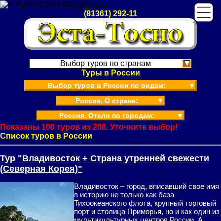
(81361) 292-11
Выбор туров по странам
Туры в России
Выбор туров в России по видам:
▼
Россия. О стране:
▼
Россия. Отели по городам:
▼
Показаны 100 туров из 208. Уточните выбор!
Список туров в России
Тур "Владивосток + Страна утренней свежести
(Северная Корея)"
Владивосток – город, вписавший свое имя
в историю не только как база
Тихоокеанского флота, крупный торговый
порт и столица Приморья, но и как один из
мультикультурных центров России. А