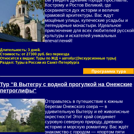
Кострому и Ростов Великий, где
сохраняется дух истории и величие
храмовой архитектуры. Вас ждут
мощёные улицы, купеческие усадьбы и
легендарные монастыри. Идеальное
приключение для всех любителей русской
культуры и искателей уникальных
впечатлений!
Длительность:
3 дней.
Стоимость:
от 27300 руб. без переезда
Относится к видам:
Туры по Ж/Д + автобус|Экскурсионные туры|
Раздел:
Туры в России из Санкт-Петербурга
Программа тура
Тур "В Вытегру с водной прогулкой на Онежские
петроглифы"
Отправьтесь в путешествие к южным
берегам Онежского озера — в
удивительную Вытегру и её живописные
окрестности! Этот край соединяет
суровую северную природу, древнюю
историю и морскую романтику. Вас ждёт
знакомство с городом — «портом пяти