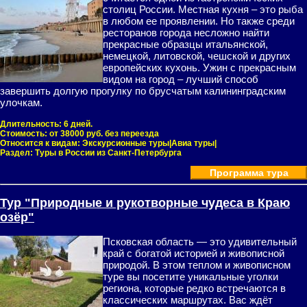
столиц России. Местная кухня – это рыба
в любом ее проявлении. Но также среди
ресторанов города несложно найти
прекрасные образцы итальянской,
немецкой, литовской, чешской и других
европейских кухонь. Ужин с прекрасным
видом на город – лучший способ
завершить долгую прогулку по брусчатым калининградским
улочкам.
Длительность:
6 дней.
Стоимость:
от 38000 руб. без переезда
Относится к видам:
Экскурсионные туры|Авиа туры|
Раздел:
Туры в России из Санкт-Петербурга
Программа тура
Тур "Природные и рукотворные чудеса в Краю
озёр"
Псковская область — это удивительный
край с богатой историей и живописной
природой. В этом теплом и живописном
туре вы посетите уникальные уголки
региона, которые редко встречаются в
классических маршрутах. Вас ждёт