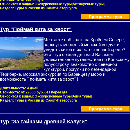
Стоимость:
от 14150 руб.
Относится к видам:
Экскурсионные туры|Автобусные туры|
Раздел:
Туры в России из Санкт-Петербурга
Программа тура
Тур "Поймай кита за хвост"
Мечтаете побывать на Крайнем Севере,
вдохнуть морозный морской воздух и
увидеть китов в их естественной среде?
Этот тур создан для вас! Вас ждёт
увлекательное путешествие по Кольскому
полуострову, знакомство с северной
культурой, прогулки по легендарной
Териберке, морская экскурсия по Баренцеву морю и
возможность " поймать кита за хвост" !
Длительность:
4 дней.
Стоимость:
от 29600 руб. без переезда
Относится к видам:
Экскурсионные туры|Авиа туры|
Раздел:
Туры в России из Санкт-Петербурга
Программа тура
Тур "За тайнами древней Калуги"