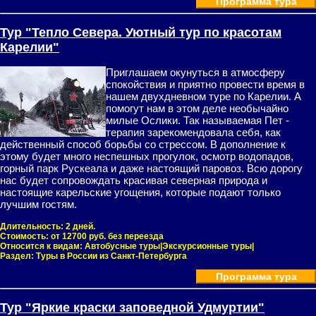
Программа тура
Тур "Тепло Севера. Уютный тур по красотам
Карелии"
Приглашаем окунуться в атмосферу
спокойствия и приятно провести время в
нашем двухдневном туре по Карелии. А
помогут нам в этом деле необычайно
милые Ослики. Так называемая Пет -
терапия зарекомендовала себя, как
действенный способ борьбы со стрессом. В дополнение к
этому будет много неспешных прогулок, осмотр водопадов,
горный парк Рускеала и даже настоящий паровоз. Всю дорогу
нас будет сопровождать красивая северная природа и
настоящие карельские угощения, которые подают только
лучшим гостям.
Длительность:
2 дней.
Стоимость:
от 12700 руб. без переезда
Относится к видам:
Автобусные туры|Экскурсионные туры|
Раздел:
Туры в России из Санкт-Петербурга
Программа тура
Тур "Яркие краски заповедной Удмуртии"