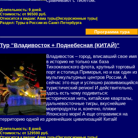
сравнивают с Тибетом.
Длительность:
9 дней.
Стоимость:
от 96500 руб.
Относится к видам:
Авиа туры|Экскурсионные туры|
Раздел:
Туры в России из Санкт-Петербурга
Программа тура
Тур "Владивосток + Поднебесная (КИТАЙ)"
Владивосток – город, вписавший свое имя
в историю не только как база
Тихоокеанского флота, крупный торговый
порт и столица Приморья, но и как один из
мультикультурных центров России. А
сейчас это еще и успешно развивающийся
туристический регион! И действительно,
здесь есть чему подивиться:
историческая нить, китайские кварталы,
дальневосточные тигры, вкуснейшие
морепродукты и, конечно, пляжи
Японского моря! А еще отправимся на
территорию одной из древнейших цивилизаций! Китай!
Длительность:
8 дней.
Стоимость:
от 129590 руб.
Относится к видам:
Авиа туры|Экскурсионные туры|