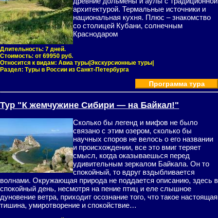
древние дольмены и аулы с традиционной
архитектурой. Термальные источники и
национальная кухня. Плюс – знакомство
со столицей Кубани, солнечным
Краснодаром
Длительность:
7 дней.
Стоимость:
от 69950 руб.
Относится к видам:
Авиа туры|Экскурсионные туры|
Раздел:
Туры в России из Санкт-Петербурга
Программа тура
Тур "К жемчужине Сибири — на Байкал!"
Сколько бы легенд и мифов не было
связано с этим озером, сколько бы
научных споров не велось о его названии
и происхождении, все это вмиг теряет
смысл, когда оказываешься перед
удивительным зеркалом Байкала. Он то
спокойный, то вдруг вздыбливается
волнами. Окружающая природа не поддается описанию, здесь в
спокойный день, несмотря на пение птиц и еле слышное
дуновение ветра, приходит осознание того, что такое настоящая
тишина, умиротворение и спокойствие…