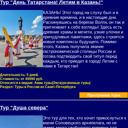
Тур "День Татарстана! Летим в Казань!"
КАЗАНЬ! Этот город на слуху был и в
древние времена, и в настоящие дни.
Раскинувшись на берегах Волги, он так и
притягивает к себе взгляды! Здесь есть
древние храмы и мечети, узкие улочки и
причудливые памятники, здесь строятся
новые комплексы будущего. Помимо
этого, Казань получила звание
гастрономической столицы России и
готова подтвердить свой титул перед
каждым, кто приедет в город! Летим с
нами в Татарстан!
Длительность:
5 дней.
Стоимость:
от 49990 руб.
Относится к видам:
Авиа туры|Экскурсионные туры|
Раздел:
Туры в России из Санкт-Петербурга
Программа тура
Тур "Душа севера"
Это тур для тех, кто хочет прикоснуться к
магии Соловецкого архипелага, но не
имеет много свободного времени для