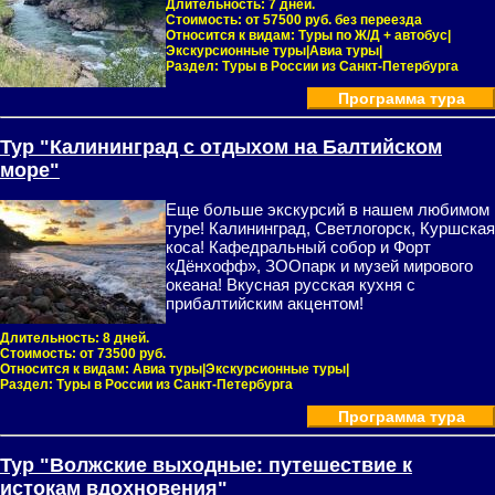
Длительность:
7 дней.
Стоимость:
от 57500 руб. без переезда
Относится к видам:
Туры по Ж/Д + автобус|
Экскурсионные туры|Авиа туры|
Раздел:
Туры в России из Санкт-Петербурга
Программа тура
Тур "Калининград с отдыхом на Балтийском
море"
Еще больше экскурсий в нашем любимом
туре! Калининград, Светлогорск, Куршская
коса! Кафедральный собор и Форт
«Дёнхофф», ЗООпарк и музей мирового
океана! Вкусная русская кухня с
прибалтийским акцентом!
Длительность:
8 дней.
Стоимость:
от 73500 руб.
Относится к видам:
Авиа туры|Экскурсионные туры|
Раздел:
Туры в России из Санкт-Петербурга
Программа тура
Тур "Волжские выходные: путешествие к
истокам вдохновения"