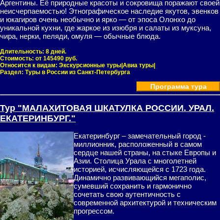
Аргентины. Её природные красоты и сокровища поражают своей
неисчерпаемостью! Этнографическое наследие якутов, эвенков
и юкагиров очень необычно и ярко — от эпоса Олонхо до
уникальной кухни, где жаркое из изюбря и салаты из муксуна,
чира, нерки, пеляди, омуля — обычные блюда.
Длительность:
8 дней.
Стоимость:
от 145490 руб.
Относится к видам:
Экскурсионные туры|Авиа туры|
Раздел:
Туры в России из Санкт-Петербурга
Программа тура
Тур "МАЛАХИТОВАЯ ШКАТУЛКА РОССИИ. УРАЛ.
ЕКАТЕРИНБУРГ."
Екатеринбург – замечательный город -
миллионник, расположенный в cамом
сердце нашей страны, на стыке Европы и
Азии. Столица Урала с многолетней
историей, исчисляющейся с 1723 года.
Динамично развивающийся мегаполис,
сумевший сохранить и гармонично
сочетать свою аутентичность с
современной архитектурой и техническим
прогрессом.