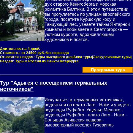
дух старого Кёнигсберга и морская
романтика Балтики. В этом путешествии
вы прогуляетесь по улицам европейского
города, посетите Куршскую косу и
Танцующий лес, узнаете тайны Янтарной
комнаты и побываете в Светлогорске —
уютном курорте, вдохновляющем
художников и поэтов.
Длительность:
4 дней.
Стоимость:
от 24500 руб. без переезда
Относится к видам:
Туры выходного дня|Авиа туры|Экскурсионные туры|
Раздел:
Туры в России из Санкт-Петербурга
Программа тура
Тур "Адыгея с посещением термальных
источников"
Искупаться в термальных источниках,
подняться на плато Лаго - Наки и увидеть
водопады Руфабго. Ущелье Мешоко -
водопады Руфабго - плато Лаго - Наки -
Большая Азишская пещера -
высокогорный поселок Гузерипль