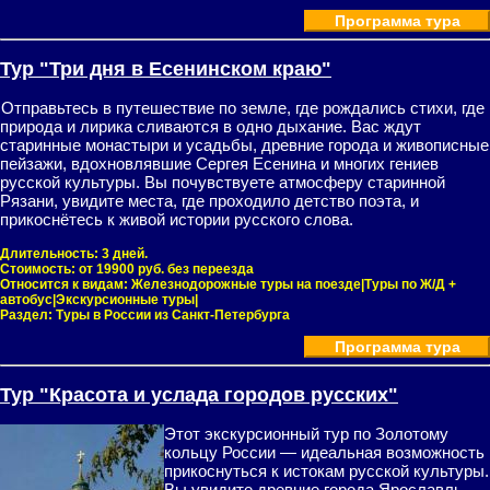
Программа тура
Тур "Три дня в Есенинском краю"
Отправьтесь в путешествие по земле, где рождались стихи, где
природа и лирика сливаются в одно дыхание. Вас ждут
старинные монастыри и усадьбы, древние города и живописные
пейзажи, вдохновлявшие Сергея Есенина и многих гениев
русской культуры. Вы почувствуете атмосферу старинной
Рязани, увидите места, где проходило детство поэта, и
прикоснётесь к живой истории русского слова.
Длительность:
3 дней.
Стоимость:
от 19900 руб. без переезда
Относится к видам:
Железнодорожные туры на поезде|Туры по Ж/Д +
автобус|Экскурсионные туры|
Раздел:
Туры в России из Санкт-Петербурга
Программа тура
Тур "Красота и услада городов русских"
Этот экскурсионный тур по Золотому
кольцу России — идеальная возможность
прикоснуться к истокам русской культуры.
Вы увидите древние города Ярославль,