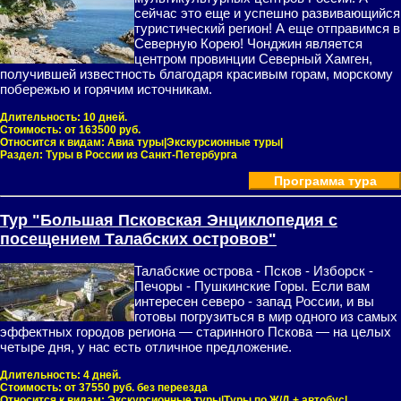
сейчас это еще и успешно развивающийся
туристический регион! А еще отправимся в
Северную Корею! Чонджин является
центром провинции Северный Хамген,
получившей известность благодаря красивым горам, морскому
побережью и горячим источникам.
Длительность:
10 дней.
Стоимость:
от 163500 руб.
Относится к видам:
Авиа туры|Экскурсионные туры|
Раздел:
Туры в России из Санкт-Петербурга
Программа тура
Тур "Большая Псковская Энциклопедия с
посещением Талабских островов"
Талабские острова - Псков - Изборск -
Печоры - Пушкинские Горы. Если вам
интересен северо - запад России, и вы
готовы погрузиться в мир одного из самых
эффектных городов региона — старинного Пскова — на целых
четыре дня, у нас есть отличное предложение.
Длительность:
4 дней.
Стоимость:
от 37550 руб. без переезда
Относится к видам:
Экскурсионные туры|Туры по Ж/Д + автобус|