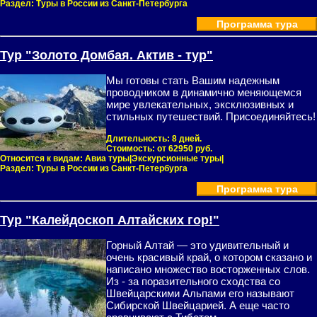
Раздел:
Туры в России из Санкт-Петербурга
Программа тура
Тур "Золото Домбая. Актив - тур"
Мы готовы стать Вашим надежным
проводником в динамично меняющемся
мире увлекательных, эксклюзивных и
стильных путешествий. Присоединяйтесь!
Длительность:
8 дней.
Стоимость:
от 62950 руб.
Относится к видам:
Авиа туры|Экскурсионные туры|
Раздел:
Туры в России из Санкт-Петербурга
Программа тура
Тур "Калейдоскоп Алтайских гор!"
Горный Алтай — это удивительный и
очень красивый край, о котором сказано и
написано множество восторженных слов.
Из - за поразительного сходства со
Швейцарскими Альпами его называют
Сибирской Швейцарией. А еще часто