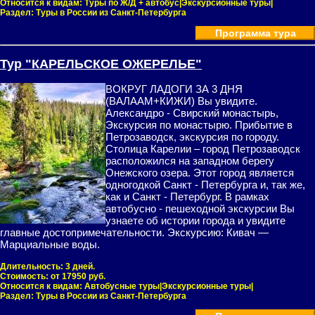
Относится к видам:
Туры по Ж/Д + автобус|Экскурсионные туры|
Раздел:
Туры в России из Санкт-Петербурга
Программа тура
Тур "КАРЕЛЬСКОЕ ОЖЕРЕЛЬЕ"
ВОКРУГ ЛАДОГИ ЗА 3 ДНЯ
(ВАЛААМ+КИЖИ) Вы увидите.
Александро - Свирский монастырь,
Экскурсия по монастырю. Прибытие в
Петрозаводск, экскурсия по городу.
Столица Карелии – город Петрозаводск
расположился на западном берегу
Онежского озера. Этот город является
одногодкой Санкт - Петербурга и, так же,
как и Санкт - Петербург. В рамках
автобусно - пешеходной экскурсии Вы
узнаете об истории города и увидите
главные достопримечательности. Экскурсию: Кивач —
Марциальные воды.
Длительность:
3 дней.
Стоимость:
от 17950 руб.
Относится к видам:
Автобусные туры|Экскурсионные туры|
Раздел:
Туры в России из Санкт-Петербурга