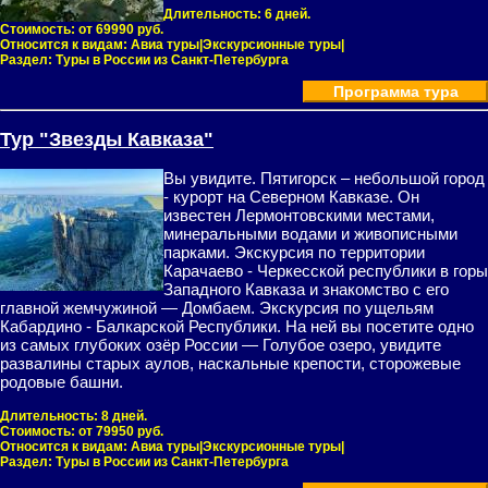
Длительность:
6 дней.
Стоимость:
от 69990 руб.
Относится к видам:
Авиа туры|Экскурсионные туры|
Раздел:
Туры в России из Санкт-Петербурга
Программа тура
Тур "Звезды Кавказа"
Вы увидите. Пятигорск – небольшой город
- курорт на Северном Кавказе. Он
известен Лермонтовскими местами,
минеральными водами и живописными
парками. Экскурсия по территории
Карачаево - Черкесской республики в горы
Западного Кавказа и знакомство с его
главной жемчужиной — Домбаем. Экскурсия по ущельям
Кабардино - Балкарской Республики. На ней вы посетите одно
из самых глубоких озёр России — Голубое озеро, увидите
развалины старых аулов, наскальные крепости, сторожевые
родовые башни.
Длительность:
8 дней.
Стоимость:
от 79950 руб.
Относится к видам:
Авиа туры|Экскурсионные туры|
Раздел:
Туры в России из Санкт-Петербурга