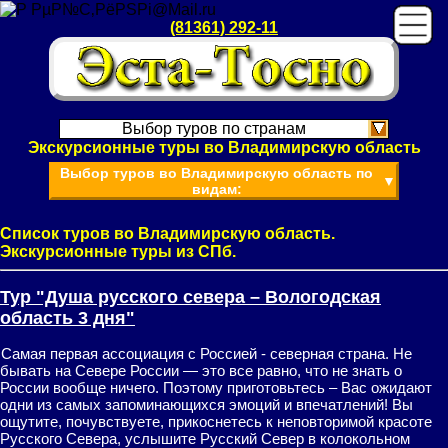
(81361) 292-11
Выбор туров по странам
Экскурсионные туры во Владимирскую область
Выбор туров во Владимирскую область по
▼
видам:
Список туров во Владимирскую область.
Экскурсионные туры из СПб.
Тур "Душа русского севера – Вологодская
область 3 дня"
Самая первая ассоциация с Россией - северная страна. Не
бывать на Севере России — это все равно, что не знать о
России вообще ничего. Поэтому приготовьтесь – Вас ожидают
одни из самых запоминающихся эмоций и впечатлений! Вы
ощутите, почувствуете, прикоснетесь к неповторимой красоте
Русского Севера, услышите Русский Север в колокольном