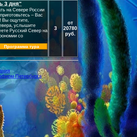
ь 3 дня"
ать на Севере России
 приготовьтесь – Вас
! Вы ощутите,
от
Севера, услышите
3
20780
уете Русский Север на
руб.
трономии со
Программа тура