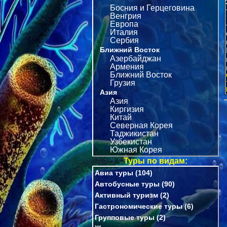
Босния и Герцеговина
Венгрия
Европа
Италия
Сербия
Ближний Восток
Азербайджан
Армения
Ближний Восток
Грузия
Азия
Азия
Киргизия
Китай
Северная Корея
Таджикистан
Узбекистан
Южная Корея
Туры по видам:
Авиа туры
(104)
Автобусные туры
(90)
Активный туризм
(2)
Гастрономические туры
(6)
Групповые туры
(2)