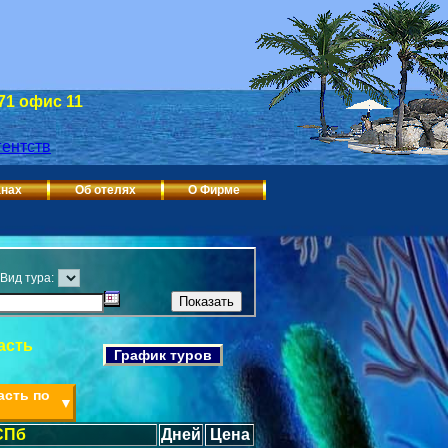
 71 офис 11
анах
Об отелях
О Фирме
Вид тура:
асть
График туров
асть по
▼
СПб
Дней
Цена