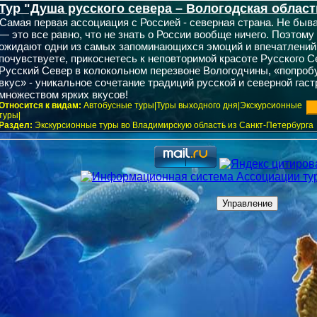
Тур "Душа русского севера – Вологодская област
Самая первая ассоциация с Россией - северная страна. Не быв
— это все равно, что не знать о России вообще ничего. Поэтому
ожидают одни из самых запоминающихся эмоций и впечатлений
почувствуете, прикоснетесь к неповторимой красоте Русского 
Русский Север в колокольном перезвоне Вологодчины, «попроб
вкус» - уникальное сочетание традиций русской и северной гас
множеством ярких вкусов!
Относится к видам:
Автобусные туры|Туры выходного дня|Экскурсионные
туры|
Раздел:
Экскурсионные туры во Владимирскую область из Санкт-Петербурга