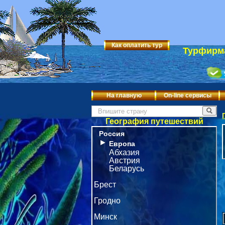
Как оплатить тур
Турфирма
На главную
On-line сервисы
География путешествий
Россия
►
Европа
Абхазия
Австрия
Беларусь
Брест
Гродно
Минск