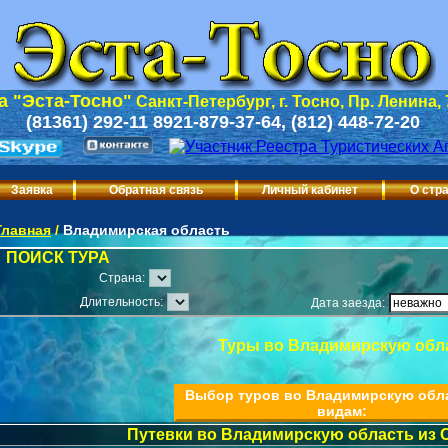
 "Эста-Тосно"
Санкт-Петербург, г. Тосно, Пр. Ленина,
(81361) 292-11 8921-879-37-64, (812) 448-72-20
Заявка
Обратная связь
Личный кабинет
О стр
Главная
/
Владимирская область
ПОИСК ТУРА
Страна:
Длительность:
Дата заезда:
Туры во Владимирскую обл
Выбор туров во Владимирскую обл
видам:
Путевки во Владимирскую область из 