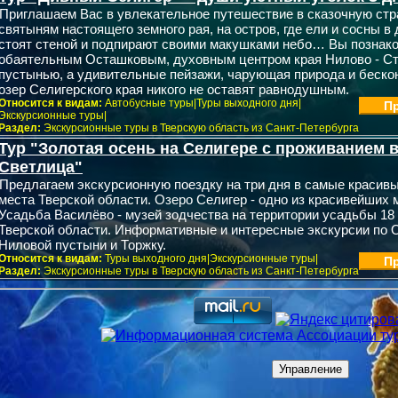
Приглашаем Вас в увлекательное путешествие в сказочную стра
святыням настоящего земного рая, на остров, где ели и сосны в 
стоят стеной и подпирают своими макушками небо… Вы познак
обаятельным Осташковым, духовным центром края Нилово - С
пустынью, а удивительные пейзажи, чарующая природа и беско
озер Селигерского края никого не оставят равнодушным.
Относится к видам:
Автобусные туры|Туры выходного дня|
Пр
Экскурсионные туры|
Раздел:
Экскурсионные туры в Тверскую область из Санкт-Петербурга
Тур "Золотая осень на Селигере с проживанием в
Светлица"
Предлагаем экскурсионную поездку на три дня в самые красив
места Тверской области. Озеро Селигер - одно из красивейших 
Усадьба Василёво - музей зодчества на территории усадьбы 18 -
Тверской области. Информативные и интересные экскурсии по 
Ниловой пустыни и Торжку.
Относится к видам:
Туры выходного дня|Экскурсионные туры|
Пр
Раздел:
Экскурсионные туры в Тверскую область из Санкт-Петербурга