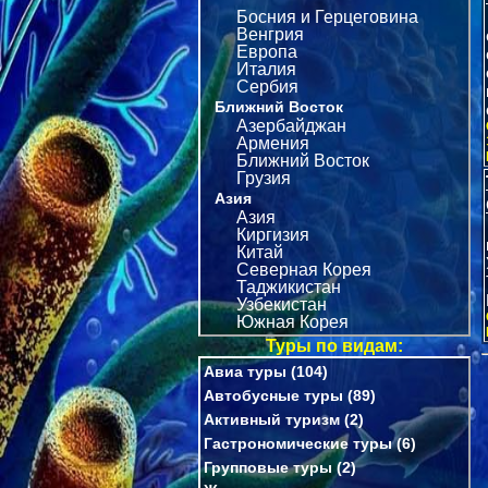
Босния и Герцеговина
Венгрия
Европа
Италия
Сербия
Ближний Восток
Азербайджан
Армения
Ближний Восток
Грузия
Азия
Азия
Киргизия
Китай
Северная Корея
Таджикистан
Узбекистан
Южная Корея
Туры по видам:
Авиа туры
(104)
Автобусные туры
(89)
Активный туризм
(2)
Гастрономические туры
(6)
Групповые туры
(2)