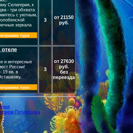
ну Селигерия, к
два - три обхвата
омитесь с уютным,
от 21150
толобенской
3
руб.
нечные зеркала
ограмма тура
 отеле
от 27630
ые и интересные
мест России!
руб.
3
 19 вв. в
без
Осташкову,
переезда
ограмма тура