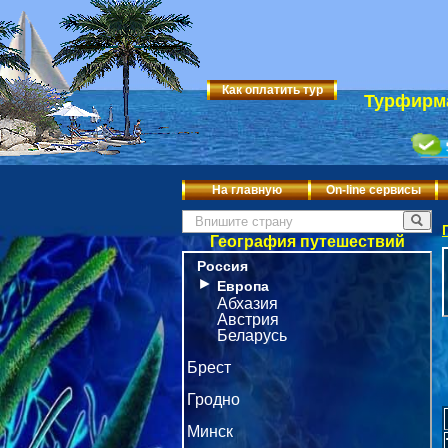
Как оплатить тур
Турфирма
На главную
On-line сервисы
География путешествий
Россия
►
Европа
Абхазия
Австрия
Беларусь
Брест
Гродно
Минск