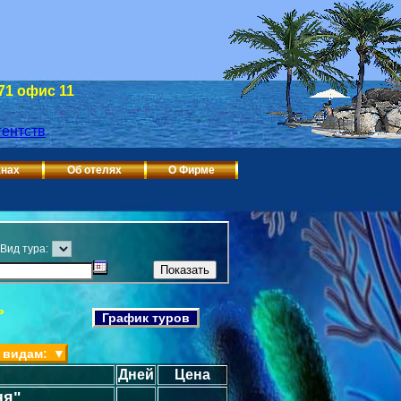
 71 офис 11
анах
Об отелях
О Фирме
Вид тура:
ь
График туров
 видам:
▼
Дней
Цена
ня"