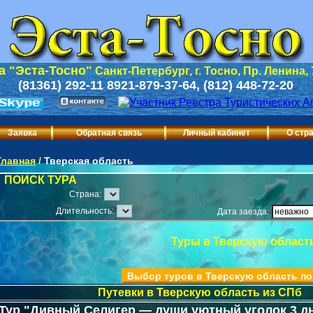
 "Эста-Тосно"
Санкт-Петербург, г. Тосно, Пр. Ленина,
(81361) 292-11 8921-879-37-64, (812) 448-72-20
Заявка
Обратная связь
Личный кабинет
О стр
Главная
/
Тверская область
ПОИСК ТУРА
Страна:
Длительность:
Дата заезда:
Туры в Тверскую област
Выбор туров в Тверскую область по
Путевки в Тверскую область из СПб
Тур "Дивный Селигер — души уютный уголок 3 д