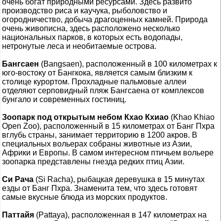
очень богат природными ресурсами. Здесь развито
производство риса и каучука, рыболовство и
огородничество, добыча драгоценных камней. Природа
очень живописна, здесь расположено несколько
национальных парков, в которых есть водопады,
нетронутые леса и необитаемые острова.
Бангсаен
(Bangsaen), расположенный в 100 километрах к
юго-востоку от Бангкока, является самым близким к
столице курортом. Прохладные пальмовые аллеи
отделяют серповидный пляж Бангсаена от комплексов
бунгало и современных гостиниц.
Зоопарк под открытым небом Кхао Кхиао
(Khao Khiao
Open Zoo), расположенный в 15 километрах от Банг Пхра
вглубь страны, занимает территорию в 1200 акров. В
специальных вольерах собраны животные из Азии,
Африки и Европы. В самом интересном птичьем вольере
зоопарка представлены гнезда редких птиц Азии.
Си Рача
(Si Racha), рыбацкая деревушка в 15 минутах
езды от Банг Пхра. Знаменита тем, что здесь готовят
самые вкусные блюда из морских продуктов.
Паттайя
(Pattaya), расположенная в 147 километрах на