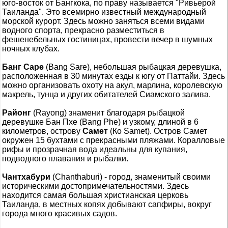
юго-восток от Бангкока, по праву называется "Ривьерой
Таиланда". Это всемирно известный международный
морской курорт. Здесь можно заняться всеми видами
водного спорта, прекрасно разместиться в
фешенебельных гостиницах, провести вечер в шумных
ночных клубах.
Банг Cape
(Bang Sare), небольшая рыбацкая деревушка,
расположенная в 30 минутах езды к югу от Паттайи. Здесь
можно организовать охоту на акул, марлина, королевскую
макрель, тунца и других обитателей Сиамского залива.
Районг
(Rayong) знаменит благодаря рыбацкой
деревушке Бан Пхе (Bang Phe) и узкому, длиной в 6
километров, острову
Самет
(Ко Samet). Остров Самет
окружен 15 бухтами с прекрасными пляжами. Коралловые
рифы и прозрачная вода идеальны для купания,
подводного плавания и рыбалки.
Чантхабури
(Chanthaburi) - город, знаменитый своими
историческими достопримечательностями. Здесь
находится самая большая христианская церковь
Таиланда, в местных копях добывают сапфиры, вокруг
города много красивых садов.