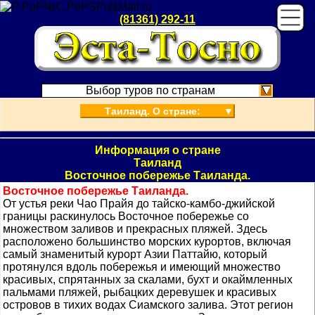
(81361) 292-11
Выбор туров по странам
Таиланд. О стране:
▼
Информация о стране
Таиланд
Восточное побережье Таиланда.
Восточное побережье Таиланда.
От устья реки Чао Прайя до тайско-камбо-джийской
границы раскинулось Восточное побережье со
множеством заливов и прекрасных пляжей. Здесь
расположено большинство морских курортов, включая
самый знаменитый курорт Азии Паттайю, который
протянулся вдоль побережья и имеющий множество
красивых, спрятанных за скалами, бухт и окаймленных
пальмами пляжей, рыбацких деревушек и красивых
островов в тихих водах Сиамского залива. Этот регион