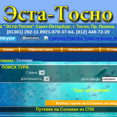
 "Эста-Тосно"
Санкт-Петербург, г. Тосно, Пр. Ленина,
(81361) 292-11 8921-879-37-64, (812) 448-72-20
Заявка
Обратная связь
Личный кабинет
О стр
Главная
/
Соловки
ПОИСК ТУРА
Страна:
Длительность:
Дата заезда:
Туры на Соловки
Выбор туров на Соловки по вид
Путевки на Соловки из СПб