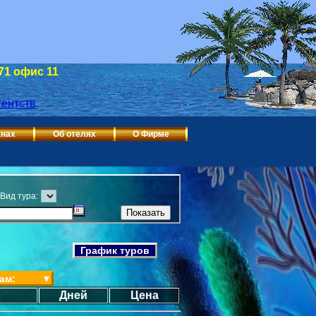
 71 офис 11
анах
Об отелях
О Фирме
Вид тура:
График туров
ам:
▼
Дней
Цена