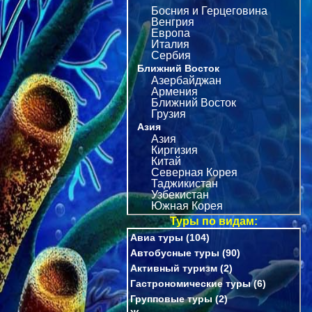
Босния и Герцеговина
Венгрия
Европа
Италия
Сербия
Ближний Восток
Азербайджан
Армения
Ближний Восток
Грузия
Азия
Азия
Киргизия
Китай
Северная Корея
Таджикистан
Узбекистан
Южная Корея
Туры по видам:
Авиа туры
(104)
Автобусные туры
(90)
Активный туризм
(2)
Гастрономические туры
(6)
Групповые туры
(2)