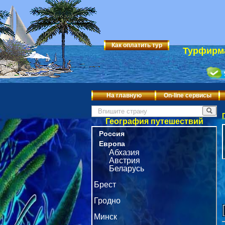
Как оплатить тур
Турфирма
На главную
On-line сервисы
География путешествий
Россия
Европа
Абхазия
Австрия
Беларусь
Брест
Гродно
Минск