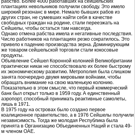
рабство. Более 4000 работавших на сейшельских
плантациях невольников получили свободу. Это имело
широкий резонанс в мире. Немало бывших рабов из
других стран, не сумевших найти себя в качестве
свободных граждан на родине, стали переезжать на
Сейшелы, чтобы остаться там навсегда.
Однако отмена рабства имела и негативные последствия.
Число работников на плантациях резко сократилось. Это
привело к падению производства зерна. Доминирующим
же товаром сейшельской торговли стали кокосовые
продукты.
Объявление Сейшел Коронной колонией Великобритании
практически никак не способствовало их более быстрому
их экономическому развитию. Метрополия была слишком
занята поочередно двумя мировыми войнами, чтобы
обращать внимание на свою маленькую колонию.
Показательно в этом смысле, что первый коммерческий
банк был открыт только в 1959 году. А единственный
аэропорт, способный принимать реактивные самолеты,
лишь в 1971.
В 1975 году на островах было создано первое
коалиционное правительство, а в 1976 Сейшелы получили
независимость. Тогда же молодая Республика была
принята в Организацию Объединенных Наций и стала 49-
м членом ОАЕ.