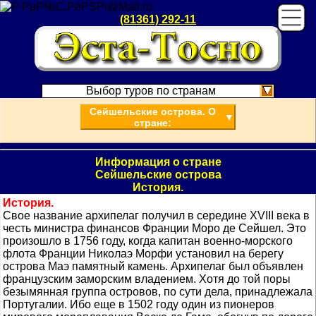
(81361) 292-11
Выбор туров по странам
Сейшельские острова. О
▼
стране:
Информация о стране
Сейшельские острова
История.
История.
Свое название архипелаг получил в середине XVIII века в
честь министра финансов Франции Моро де Сейшел. Это
произошло в 1756 году, когда капитан военно-морского
флота Франции Николаэ Морфи установил на берегу
острова Маэ памятный камень. Архипелаг был объявлен
французским заморским владением. Хотя до той поры
безымянная группа островов, по сути дела, принадлежала
Португалии. Ибо еще в 1502 году один из пионеров