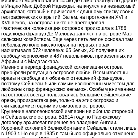
мирового мореплавания Васко де Гама, обогнув по дороге
в Индию Мыс Доброй Надежды, наткнулся на незнакомый
архипелаг, который и причислил к длинному списку своих
географических открытий. Затем, на протяжении XVI и
XVII веков, на острова никто не претендовал.
Фактическая колонизация островов произошла в 1786
году, когда француз Де Маловуа занялся на острове Маэ
сельским хозяйством. Еще через пять лет он основал там
небольшую колонию, которая на первых порах
насчитывала 572 человека: 65 белых, 20 получивших
свободу чернокожих и 487 невольников, привезенных из
Африки и с Мадагаскара.
Именно в период французской колонизации острова
приобрели репутацию островов любви. Всем известны
нравы и свобода в любовных отношений французов,
поэтому Сейшелы были самым излюбленным местом для
любовных пар французских вельмож. Особым вниманием
на островах всегда пользовались большие сейшельские
орехи, произрастающие, только на этих островах и
считающимися одним из символов островов.
Крушение наполеоновской империи не обошло стороной
и Сейшельские острова. В1814 году по Парижскому
договору архипелаг перешел во владение Англии.
Коронной колонией Великобритании Сейшелы стали лишь
в 1903 г. Но еще в 1835 г. там было официально отменено