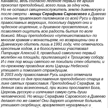
Канавкой, ведь согласно легенде первый ее аршин
прокопал преподобный, всего лишь за одну ночь.
Но не оставил священнослужитель землю дивеевскую и
после смерти -
мощи Серафима Саровского
в Дивеево
и поныне привлекают паломников со всей Руси и других
православных верующих, поскольку даруют они и
чудесное исцеление, и душевное просветление, и
позволяют ощутить всю радость бытия по воле
божией. Мощи преподобного «путешествовали» по
многим храмам и монастырям, но возвращены они в
Дивеевскую обитель лишь в 1991 году, что отмечалось
крестным ходом, а в богослужении участвовал
Патриарх Алексий II, проведший самолично первый
молебен на площади, прилегающей к Троицкому собору.
И с тех пор мощи святого не покидали стен обители, и
по-прежнему проводник воли Царицы Небесной
утешает и помогает страждущим.
В 2003 году православная Русь широко отмечала
столетие со дня прославления преподобного старца в
лике святых православия. Преподобный Серафим, за
деяния свои вознесенный, при жизни прославлял Бога,
Церковь русскую и излечивал самую суть души
человеческой. Но
мощи Серафима Саровского
в Дивеево
делают то же самое! Они даруют исцеление больным,
утешают скорбящих, вразумляют неразумных и