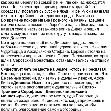
как раз на берегу той самой речки, где сейчас находится
село. Через некоторое время рядом с мордвой "по -
соседству" поселились русские люди. И речку они назвали
в честь старейшины мордовского рода - Вычкинза.
Во времена похода Ивана Грозного на Казань, здешние
жители оказали помощь в борьбе, и царь в благодарность
назвал село в честь отважного воина Дивея и решил
отдать ему во владение всю округу - отсюда и название
села
Дивеево
.
Во второй половине 18 века Дивеево представляло
небольшое село с деревянной церковью в честь Николая
Чудотворца и Архидьякона Стефана. Церковь стояла на
пересечении дорог, что вели в Саров. Паломники, которые
шли в Саровский монастырь, останавливались на отдых у
церкви.
Существует четыре места на Земле, которые Пресвятая
Богородица взяла под особое Свое покровительство. Это
Ее земные жребии, или земные уделы — Иверия, Афон,
Киев и
Дивеево
. Именно в Дивеево на нижегородской
святой земле располагается удивительный
Свято -
Троицкий Серафимо - Дивеевский женский
монастырь
- единственное место, куда Богородица
является ежедневно. И говорят, что, когда приежаешь в
святое Дивеево нужно остаться там на ночь, чтобы
получить благославение самой Богородицы.