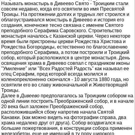
Называть монастырь в Дивеево Свято - Троицким стали
совсем недавно, когда его освятили во имя Пресвятой
Троицы. На протяжении долгих и трудных лет строился и
облагоустраивался монстырь в Дивеево и история его
создания, конечноже тесно связана с именем Святого
преподобного Серафима Саровского. Строительство
монастыря началось с Казанской церкви. Через некоторе
время были пристроены церкви Рождества Христова и
Рождества Богородицы, естественно по благославению
преподобного Серафима, а потом построили и Троицкий
собор, который расположился в центре монастыря. День
освящения храма в Дивеево совпал с праздником иконы
"Умиление" или "Всех Радостей Радость" как называл ее
отец Серафим, пред которой всегда молился и
коленопреклоненно скончался - 10 августа 1880 года, но
освятили его во славу живоначальной и Животворящей
Троицы.
Далее в
Дивеево
предполагалось за Троицким собором на
одной линии построить Преображенский собор, и в начале
20 века был заложен Преображенский собор,
расположившийся сбоку напротив начала Святой
Канавки. (как можно видеть на фотографии справа, два
храма недалеко друг от друга). Собор воздвигался на
большие пожертвования, в конструкции собора применен
железобетон, еще не имевший в ту пору широкого