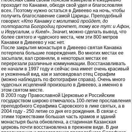
проходит по Канавке, обходя свой удел и благословляя
всех. Поэтому нужно остаться в Дивеево на ночь, чтобы
получить благославение самой Царицы. Преподобный
говорил: «
Кто Канавку с молитвой пройдет, до
полтораста Богородиц прочтет, тому все тут: и Афон,
и Иерусалим, и Киев!
». Значит, можно сделать вывод, что
более святого и чудесного места, чем эти 800 метров
Канавки в Дивеево у нас нет.
После закрытия монастыря в Дивеево святая Канавка
потерпела большие повреждения. Во многих местах ее
засыпали, вал сровняли, в некоторых местах ее
перерезали различные коммуникации. Восстанавливать
ее начали в 1997 году и сейчас она имеет очень красивый
и ухоженный вид, как и заповедовал отец Серафим
(можно наблюдать по фотографии справа). Очень много
чудесных исцелений произошло в Дивеево, а именно в
этом святом месте.
В 2003 году Православной Церковью и Российским
государством широко отмечалось 100-летие прославления
преподобного Серафима Саровского в лике святых, а в
2004 году - 250 летие со дня его рождения. В связи с
этими торжествами большая часть храмов и зданий
монастыря была обновлена, а старинная Казанская
церковь почти восстановлена в прежнем виде. В дни