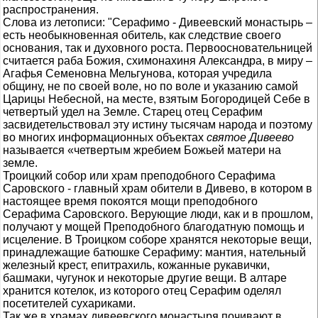
распространения.
Слова из летописи: "Серафимо - Дивеевский монастырь –
есть необыкновенная обитель, как следствие своего
основания, так и духовного роста. Первоосновательницей
считается раба Божия, схимонахиня Александра, в миру –
Агафья Семеновна Мельгунова, которая учредила
общину, не по своей воле, но по воле и указанию самой
Царицы Небесной, на месте, взятым Богородицей Себе в
четвертый удел на Земле. Старец отец Серафим
засвидетельствовал эту истину тысячам народа и поэтому
во многих информационных объектах
cвятое Дивеево
называется «четвертым жребием Божьей матери на
земле.
Троицкий собор или храм преподобного Серафима
Саровского - главный храм обители в Дивево, в котором в
настоящее время покоятся мощи преподобного
Серафима Саровского. Верующие люди, как и в прошлом,
получают у мощей Преподобного благодатную помощь и
исцеление. В Троицком соборе хранятся некоторые вещи,
принадлежащие батюшке Серафиму: мантия, нательный
железный крест, епитрахиль, кожанные рукавички,
башмаки, чугунок и некоторые другие вещи. В алтаре
хранится котелок, из которого отец Серафим оделял
посетителей сухариками.
Так же в храмах дивеевского монастыря почивают в