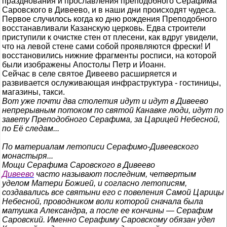
празднования и прославления преподобного Серафима
Саровского в Дивеево, и в наши дни происходят чудеса.
Первое случилось когда ко дню рождения Преподобного
восстанавливали Казанскую церковь. Едва строители
приступили к очистке стен от плесени, как вдруг увидели,
что на левой стене сами собой проявляются фрески! И
восстановились нижние фрагменты росписи, на которой
были изображены Апостолы Петр и Иоанн.
Сейчас в селе святое Дивеево расширяется и
развивается ослуживающая инфраструктура - гостиницы,
магазины, такси.
Вот уже почти два столетия идут и идут в Дивеево
непрерывным потоком по святой Канавке люди, идут по
завету Преподобного Серафима, за Царицей Небесной,
по Её следам...
По материалам летописи Серафимо-Дивеевского
монастыря...
Мощи Серафима Саровского в Дивеево
Дивеево
часто называют последним, четвертым
уделом Матери Божией, и согласно летописям,
создавались все святыни его с повеления Самой Царицы
Небесной, проводником воли которой сначала была
матушка Александра, а после ее кончины — Серафим
Саровский. Именно Серафиму Саровскому обязан удел