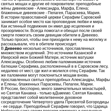
святых мощах и другие её покровители: преподобные
жёны дивеевские - Александра, Марфа, Елена;
блаженные дивеевские - Пелагея, Параскева, Мария.
В истории православной церкви Серафим Саровский
занимает особое место как проповедник любви и мира.
Как истинный подвижник он имел дар исцеления и
прозорливости. Всегда помогал и обещал после своей
смерти помогать своим девицам обители в Дивеево.
Только просил, чтобы они приходили к нему на могилку и
рассказывали, что в обители происходит.
В
Дивеево
несколько источников, прославленных
множеством исцелений. Это источники Казанской и
Иверской икон Божией Матери, источник матушки
Александры. Особенно любим паломниками источник
батюшки Серафима, расположенный в в Саровском лесу,
недалеко от мест, где жил и молился отец Серафим. Так
же паломники могут поклониться мощам вновь
прославленных святых преподобных Александры, Марфы
и Елены, блаженных Параскевы, Пелагеи, Марии.
В России, бесспорно, много замечательных монастырей,
но Святая Канавка - только в
Дивеево
. Святая Канавка,
представляет собой молитвенное духовное
сосредоточение Четвертого удела Пресвятой Богородицы
- ее сердце. Преподобный Серафим говорил, что Царица
Небесная сама своим пояском измерила и ежедневно