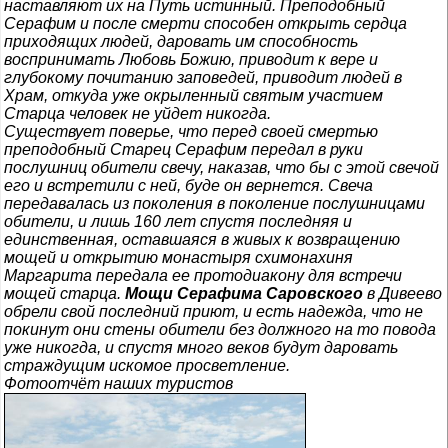
наставляют их на Путь истинный. Преподобный
Серафим и после смерти способен открыть сердца
приходящих людей, даровать им способность
воспринимать Любовь Божию, приводит к вере и
глубокому почитанию заповедей, приводит людей в
Храм, откуда уже окрыленный святым участием
Старца человек не уйдет никогда.
Существует поверье, что перед своей смертью
преподобный Старец Серафим передал в руки
послушниц обители свечу, наказав, что бы с этой свечой
его и встретили с ней, буде он вернется. Свеча
передавалась из поколения в поколение послушницами
обители, и лишь 160 лет спустя последняя и
единственная, оставшаяся в живых к возвращению
мощей и открытию монастыря схимонахиня
Маргарита передала ее протодиакону для встречи
мощей старца.
Мощи Серафима Саровского
в Дивеево
обрели свой последний приют, и есть надежда, что не
покинут они стены обители без должного на то повода
уже никогда, и спустя много веков будут даровать
страждущим искомое просветление.
Фотоотчёт наших туристов