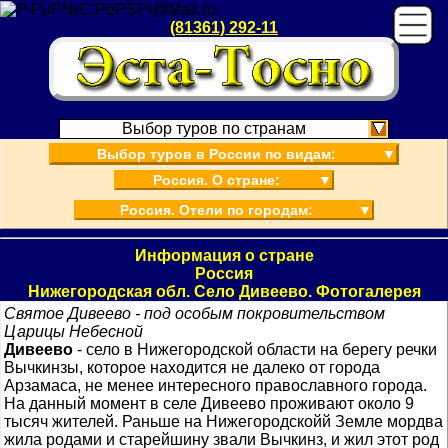
(81361) 292-11
Выбор туров по странам
Выбор туров в России по видам:
▼
Россия. О стране:
▼
Россия. Отели по городам:
▼
Информация о стране
Россия
Нижегородская обл. Село Дивеево. Фотогалерея
Святое Дивеево - под особым покровительством
Царицы Небесной
Дивеево
- село в Нижегородской области на берегу речки
Вычкинзы, которое находится не далеко от города
Арзамаса, не менее интересного православного города.
На данный момент в селе Дивеево проживают около 9
тысяч жителей. Раньше на Нижегородскойй Земле мордва
жила родами и старейшину звали Вычкинз, и жил этот род