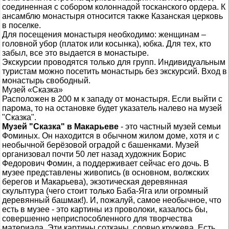
соединенная с собором колоннадой тосканского ордера. К
ансамблю монастыря относится также Казанская церковь
в поселке.
Для посещения монастыря необходимо: женщинам –
головной убор (платок или косынка), юбка. Для тех, кто
забыл, все это выдается в монастыре.
Экскурсии проводятся только для групп. Индивидуальным
туристам можно посетить монастырь без экскурсий. Вход в
монастырь свободный.
Музей «Сказка»
Расположен в 200 м к западу от монастыря. Если выйти с
парома, то на остановке будет указатель налево на музей
"Сказка".
Музей "Сказка" в Макарьеве
- это частный музей семьи
Фоминых. Он находится в обычном жилом доме, хотя и с
необычной берёзовой оградой с башенками. Музей
организовал почти 50 лет назад художник Борис
Федорович Фомин, а поддерживает сейчас его дочь. В
музее представлены живопись (в основном, волжских
берегов и Макарьева), экзотическая деревянная
скульптура (чего стоит только Баба-Яга или огромный
деревянный башмак!). И, пожалуй, самое необычное, что
есть в музее - это картины из проволоки, казалось бы,
совершенно неприспособленного для творчества
материала. Эти картины сотканы, словно кружева. Есть