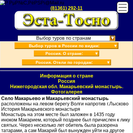
(81361) 292-11
Выбор туров по странам
Выбор туров в России по видам:
▼
Россия. О стране:
▼
Россия. Отели по городам:
▼
Информация о стране
Россия
Нижегородская обл. Макарьевский монастырь.
Фотогалерея
Село Макарьево и Макарьевский монастырь
расположены на левом берегу Волги напротив г.Лысково
История Макарьевского монастыря
Монастырь на этом месте был заложен в 1435 году
иноком Макарием, который позднее был причислен к лику
святых. Через несколько лет обитель была разорена
татарами, а сам Макарий был вынужден уйти на другое