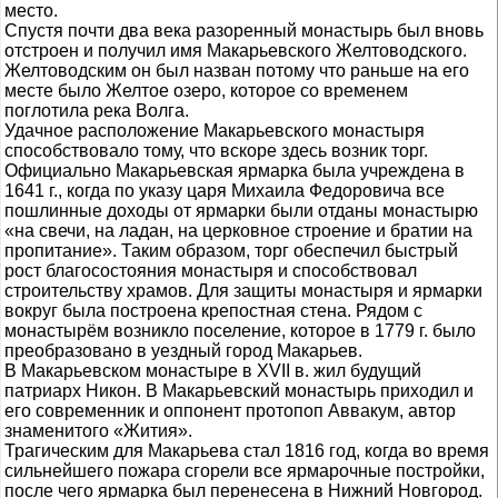
место.
Спустя почти два века разоренный монастырь был вновь
отстроен и получил имя Макарьевского Желтоводского.
Желтоводским он был назван потому что раньше на его
месте было Желтое озеро, которое со временем
поглотила река Волга.
Удачное расположение Макарьевского монастыря
способствовало тому, что вскоре здесь возник торг.
Официально Макарьевская ярмарка была учреждена в
1641 г., когда по указу царя Михаила Федоровича все
пошлинные доходы от ярмарки были отданы монастырю
«на свечи, на ладан, на церковное строение и братии на
пропитание». Таким образом, торг обеспечил быстрый
рост благосостояния монастыря и способствовал
строительству храмов. Для защиты монастыря и ярмарки
вокруг была построена крепостная стена. Рядом с
монастырём возникло поселение, которое в 1779 г. было
преобразовано в уездный город Макарьев.
В Макарьевском монастыре в XVII в. жил будущий
патриарх Никон. В Макарьевский монастырь приходил и
его современник и оппонент протопоп Аввакум, автор
знаменитого «Жития».
Трагическим для Макарьева стал 1816 год, когда во время
сильнейшего пожара сгорели все ярмарочные постройки,
после чего ярмарка был перенесена в Нижний Новгород.