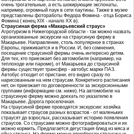
очень трогательные, а есть шокирующие экспонаты,
например, огромный паук в сети паутины. Также в музее
представлены фотоработы Федора Фомина - отца Бориса
Фомина ( конец XIX - начало XX в).
Страусиная ферма «Макарьевский страус»
Агротуризм в Нижегородской области - так можно назвать
организованные экскурсии на страусиную ферму в
Макарьеве. Направление, столь популярное в странах
Европы, приживается и в России. И, без сомнения,
посещение страусиной фермы очень интересно детям.
Для тех, кто приезжает без автомобиля (например, на
теплоходе или пароме), от Макарьева до страусиной
фермы существует трансфер - автобус марки ПАЗ.
Автобус отходит от пристани, его видно сразу по
нарисованным на нем страусам. Конкретного расписания
нет, он приезжает по договоренности за экскурсионными
группами (информацию см. ниже). На автомобиле на
страусиную ферму можно доехать по указателю в
Макарьеве. Дорога проселочная.
На страусиной ферме проводятся экскурсии: хозяйка
показывает страусов разных возрастов - от маленьких
страусят до взрослых, рассказывает историю появления
страусов. Со страусами можно фотографироваться и их
можно кормить. Предлагается дегустация блюд из мяса и
яйца страуса. На ферме можно приобрести страусиные