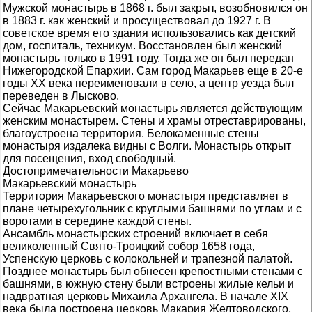
Мужской монастырь в 1868 г. был закрыт, возобновился он
в 1883 г. как женский и просуществовал до 1927 г. В
советское время его здания использовались как детский
дом, госпиталь, техникум. Восстановлен был женский
монастырь только в 1991 году. Тогда же он был передан
Нижегородской Епархии. Сам город Макарьев еще в 20-е
годы XX века переименовали в село, а центр уезда был
переведен в Лысково.
Сейчас Макарьевский монастырь является действующим
женским монастырем. Стены и храмы отреставрированы,
благоустроена территория. Белокаменные стены
монастыря издалека видны с Волги. Монастырь открыт
для посещения, вход свободный.
Достопримечательности Макарьево
Макарьевский монастырь
Территория Макарьевского монастыря представляет в
плане четырехугольник с круглыми башнями по углам и с
воротами в середине каждой стены.
Ансамбль монастырских строений включает в себя
великолепный Свято-Троицкий собор 1658 года,
Успенскую церковь с колокольней и трапезной палатой.
Позднее монастырь был обнесен крепостными стенами с
башнями, в южную стену были встроены жилые кельи и
надвратная церковь Михаила Архангела. В начале XIX
века была построена церковь Макария Желтоводского,