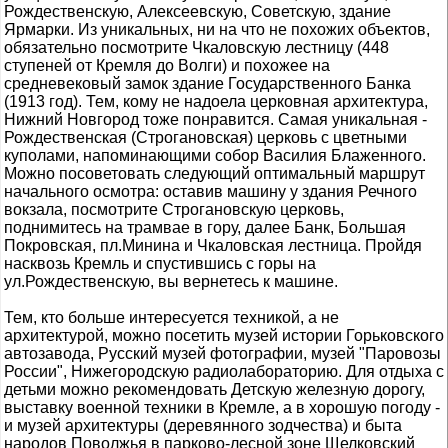
Рождественскую, Алексеевскую, Советскую, здание
Ярмарки. Из уникальных, ни на что не похожих объектов,
обязательно посмотрите Чкаловскую лестницу (448
ступеней от Кремля до Волги) и похожее на
средневековый замок здание Государственного Банка
(1913 год). Тем, кому не надоела церковная архитектура,
Нижний Новгород тоже понравится. Самая уникальная -
Рождественская (Строгановская) церковь с цветными
куполами, напоминающими собор Василия Блаженного.
Можно посоветовать следующий оптимальный маршрут
начального осмотра: оставив машину у здания Речного
вокзала, посмотрите Строгановскую церковь,
поднимитесь на трамвае в гору, далее Банк, Большая
Покровская, пл.Минина и Чкаловская лестница. Пройдя
насквозь Кремль и спустившись с горы на
ул.Рождественскую, вы вернетесь к машине.
Тем, кто больше интересуется техникой, а не
архитектурой, можно посетить музей истории Горьковского
автозавода, Русский музей фотографии, музей "Паровозы
России", Нижегородскую радиолабораторию. Для отдыха с
детьми можно рекомендовать Детскую железную дорогу,
выставку военной техники в Кремле, а в хорошую погоду -
и музей архитектуры (деревянного зодчества) и быта
народов Поволжья в парково-лесной зоне Щелковский