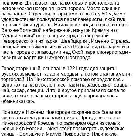
подножия Дятловых гор, на которых и расположена
историческая нагорная часть города. Место слияния
называется Стрелкой, а горы имеют высоту 80 м, чем с
удовольствием пользуются парапланеристы, любители
горных лыж и туристы. Наилучшие виды открываются с
Верхне-Волжской набережной, изнутри Кремля и от
"Аллеи любви" по его периметру, с набережной
Федоровского и из парка "Швейцария". Именно Стрелка,
бескрайние пойменные луга за Волгой, вид на заречную
часть города с летающими над Окой парапланеристами -
визитные карточки Нижнего Новгорода.
Город старинный, основан в 1221 году для защиты
русских земель от татар и мордвы, а потом стал знаменит
торговлей. На Нижегородской ярмарке определялась
цена как на на муку, лен, лес, так и на заморские товары -
чай, сахар, специи. И то, и другое приплывало сюда по
воде, только с разных сторон, а здесь продавалось-
обменивалось.
Поэтому в Нижнем Новгороде сохранилось большое
число архитектурных памятников. Прежде всего это
Нижегородский Кремль, по размерам один из самых
больших в России. Также стоит посмотреть купеческие
улицы - Большую и Малую Покровские, Ильинскую,