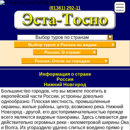
(81361) 292-11
Выбор туров по странам
Выбор туров в России по видам:
▼
Россия. О стране:
▼
Россия. Отели по городам:
▼
Информация о стране
Россия
Нижний Новгород
Большинство городов, что вы можете посетить в
европейской части России, устроены довольно
однообразно. Плоская местность, промышленные
окраины, жилые районы, центр, возможно река. Нижний
Новгород - другой, его достопримечательностью прежде
всего являются видовые панорамы. Здесь сливаются две
действительно огромных реки - километровой ширины Ока
и Волга. Их угораздило удачно слиться воедино прямо у