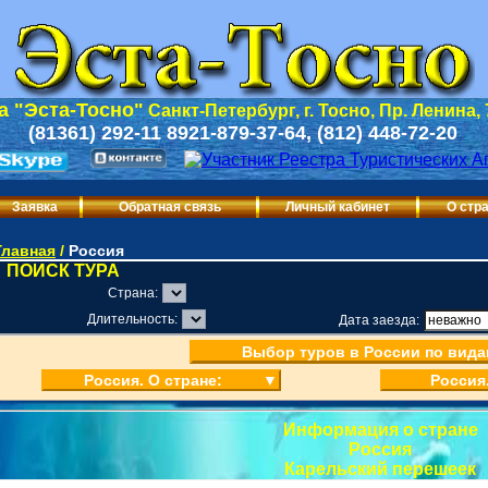
 "Эста-Тосно"
Санкт-Петербург, г. Тосно, Пр. Ленина,
(81361) 292-11 8921-879-37-64, (812) 448-72-20
Заявка
Обратная связь
Личный кабинет
О стр
Главная
/
Россия
ПОИСК ТУРА
Страна:
Длительность:
Дата заезда:
Выбор туров в России по вида
Россия. О стране:
▼
Россия
Информация о стране
Россия
Карельский перешеек