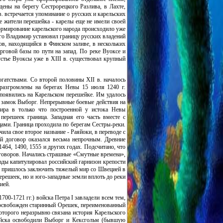
дены на берегу Сестрорецкого Разлива, в Лахте,
в. встречается упоминание о русских и карельских
е жители перешейка - карелы еще не имели своей
ормирование карельского народа происходило уже
ого Владимир установил границу русских владений
ов, находящийся в Финском заливе, в нескольких
рговой базы по пути на запад. По реке Вуоксе и
устье Вуоксы уже в XIII в. существовал крупный
огатствами. Со второй половины XII в. началось
разгромлены на берегах Невы 15 июля 1240 г.
появились на Карельском перешейке. Им удалось
й замок Выборг. Непрерывные боевые действия на
мира в только что построенной у истока Невы
перешеек граница. Западная его часть вместе с
ами. Граница проходила по берегам Сестры-реки.
ила свое второе название - Раяйоки, в переводе с
й договор оказался весьма непрочным. Древние
1464, 1490, 1555 и других годах. Подсчитано, что
говоров. Начались страшные «Смутные времена»,
ады капитулировал российский гарнизон крепости
ей пришлось заключить тяжелый мир со Швецией в
ерешеек, но и юго-западные земли вплоть до реки
ией.
700-1721 гг.) войска Петра I завладели всем тем,
 освобожден старинный Орешек, переименованный
оторого неразрывно связана история Карельского
ойска освободили Выборг и Кексгольм (бывшую