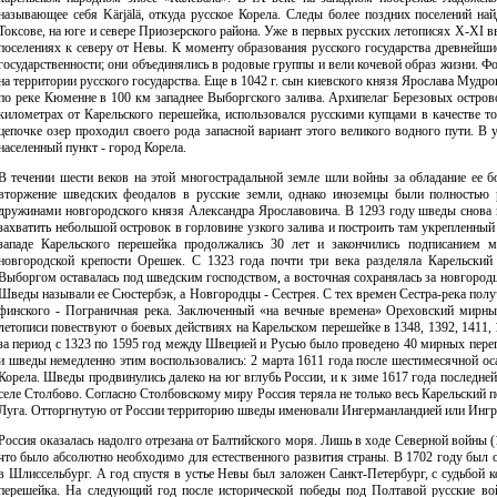
называющее себя Kärjälä, откуда русское Корела. Следы более поздних поселений най
Токсове, на юге и севере Приозерского района. Уже в первых русских летописях X-XI в
поселениях к северу от Невы. К моменту образования русского государства древнейши
государственности; они объединялись в родовые группы и вели кочевой образ жизни. Ф
на территории русского государства. Еще в 1042 г. сын киевского князя Ярослава Мудр
по реке Кюменне в 100 км западнее Выборгского залива. Архипелаг Березовых остров
километрах от Карельского перешейка, использовался русскими купцами в качестве то
цепочке озер проходил своего рода запасной вариант этого великого водного пути. В 
населенный пункт - город Корела.
В течении шести веков на этой многострадальной земле шли войны за обладание ее б
вторжение шведских феодалов в русские земли, однако иноземцы были полностью 
дружинами новгородского князя Александра Ярославовича. В 1293 году шведы снова 
захватить небольшой островок в горловине узкого залива и построить там укрепленны
западе Карельского перешейка продолжались 30 лет и закончились подписанием 
новгородской крепости Орешек. С 1323 года почти три века разделяла Карельский 
Выборгом оставалась под шведским господством, а восточная сохранялась за новгородц
Шведы называли ее Сюстербэк, а Новгородцы - Сестрея. С тех времен Сестра-река получ
финского - Пограничная река. Заключенный «на вечные времена» Ореховский мирны
летописи повествуют о боевых действиях на Карельском перешейке в 1348, 1392, 1411, 
за период с 1323 по 1595 год между Швецией и Русью было проведено 40 мирных пере
и шведы немедленно этим воспользовались: 2 марта 1611 года после шестимесячной ос
Корела. Шведы продвинулись далеко на юг вглубь России, и к зиме 1617 года последн
селе Столбово. Согласно Столбовскому миру Россия теряла не только весь Карельский п
Луга. Отторгнутую от России территорию шведы именовали Ингерманландией или Ингр
Россия оказалась надолго отрезана от Балтийского моря. Лишь в ходе Северной войны (1
что было абсолютно необходимо для естественного развития страны. В 1702 году был
в Шлиссельбург. А год спустя в устье Невы был заложен Санкт-Петербург, с судьбой к
перешейка. На следующий год после исторической победы под Полтавой русские в