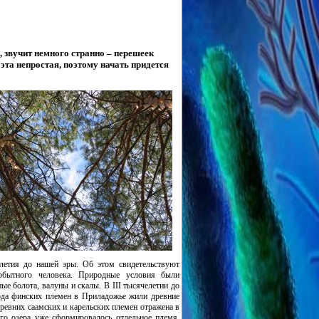
 звучит немного странно – перешеек
 эта непростая, поэтому начать придется
елетия до нашей эры. Об этом свидетельствуют
вобытного человека. Природные условия были
ые болота, валуны и скалы. В III тысячелетии до
хода финских племен в Приладожье жили древние
ревних саамских и карельских племен отражена в
го озера уже сформировалось отдельное племя,