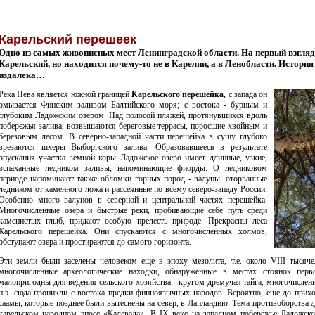
Карельский перешеек
Одно из самых живописных мест Ленинградской области. На первый взгляд,
Карельский, но находится почему-то не в Карелии, а в Ленобласти. История
издалека…
Река Нева является южной границей
Карельского перешейка
, с запада он
омывается Финским заливом Балтийского моря; с востока - бурным и
глубоким Ладожским озером. Над полосой пляжей, протянувшихся вдоль
побережья залива, возвышаются береговые террасы, поросшие хвойным и
березовым лесом. В северно-западной части перешейка в сушу глубоко
врезаются шхеры Выборгского залива. Образовавшееся в результате
опускания участка земной коры Ладожское озеро имеет длинные, узкие,
вспаханные ледником заливы, напоминающие фиорды. О ледниковом
периоде напоминают также обломки горных пород - валуны, оторванные
ледником от каменного ложа и рассеянные по всему северо-западу России.
Особенно много валунов в северной и центральной частях перешейка.
Многочисленные озера и быстрые реки, пробивающие себе путь среди
каменистых глыб, придают особую прелесть природе. Прекрасны леса
Карельского перешейка. Они спускаются с многочисленных холмов,
обступают озера и простираются до самого горизонта.
Эти земли были заселены человеком еще в эпоху мезолита, т.е. около VIII тысяч
многочисленные археологические находки, обнаруженные в местах стоянок пер
малопригодны для ведения сельского хозяйства - кругом дремучая тайга, многочисленн
н.э. сюда проникли с востока предки финноязычных народов. Вероятно, еще до при
саамы, которые позднее были вытеснены на север, в Лапландию. Тема противоборства д
карельском народном эпосе «Калевала». В IX веке на западном побережье Ладожско