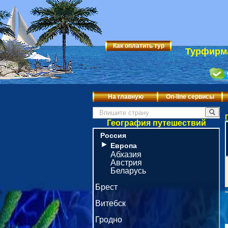
Как оплатить тур
Турфирма
На главную
On-line сервисы
География путешествий
Россия
►
Европа
Абхазия
Австрия
Беларусь
Брест
Витебск
Гродно