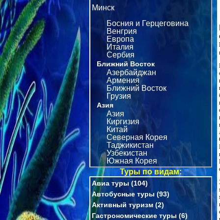
Минск
Босния и Герцеговина
Венгрия
Европа
Италия
Сербия
Ближний Восток
Азербайджан
Армения
Ближний Восток
Грузия
Азия
Азия
Киргизия
Китай
Северная Корея
Таджикистан
Узбекистан
Южная Корея
Туры по видам:
Авиа туры
(104)
Автобусные туры
(93)
Активный туризм
(2)
Гастрономические туры
(6)