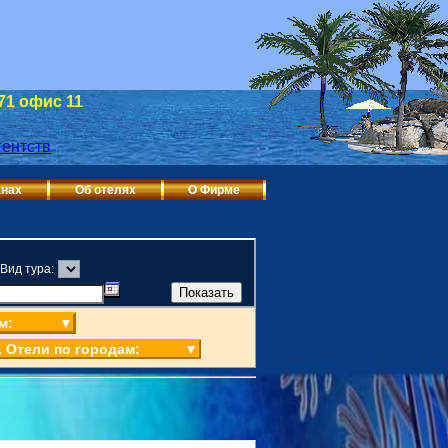
 71 офис 11
анах
Об отелях
О Фирме
Вид тура:
м:
▼
. Отели по городам:
▼