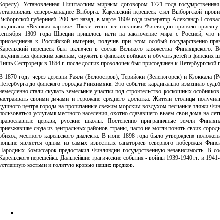
Корелу). Установленная Ништадским мирным договором 1721 года государственная
установилась северо-западнее Выборга. Карельский перешеек стал Выборгской прови
Выборгской губернией. 200 лет назад, в марте 1809 года император Александр I созва
подписана «Великая хартия». После этого все сословия Финляндии приняли присягу
сентября 1809 года Швеции пришлось идти на заключение мира с Россией, что 
присоединена к Российской империи, получив при этом особый государственно-пра
Карельский перешеек был включен в состав Великого княжества Финляндского. Вс
подчиняться финским законам, служить в финских войсках и обучать детей в финских ш
Лишь Сестрорецк в 1864 г. после долгих проволочек был присоединен к Петербургской 
В 1870 году через деревни Раяла (Белоостров), Терийоки (Зеленогорск) и Куоккала (
Петербурга до финского городка Риихимяки. Это событие кардинально изменило судь
немедленно стали скупать земельные участки под строительство роскошных особняков
застраивать своими дачами и горожане среднего достатка. Жители столицы получил
душного центра города на пропитанные свежим морским воздухом песчаные пляжи Фин
пользоваться услугами местного населения, охотно сдававшего внаем свои дома на лет
православные церкви, русские школы. Постепенно приграничные земли Финлянд
приезжавшие сюда из центральных районов страны, часто не могли понять своих сороди
обиход местного карельского диалекта. В июне 1898 года было утверждено положени
поныне является одним из самых известных санаториев северного побережья Финс
Народных Комиссаров предоставил Финляндии государственную независимость. В сос
Карельского перешейка. Дальнейшие трагические события - войны 1939-1940 гг. и 1941
устланную костьми и политую кровью наших предков.