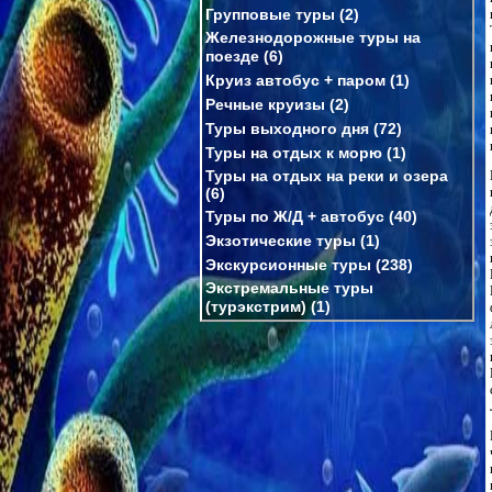
Групповые туры
(2)
Железнодорожные туры на
поезде
(6)
Круиз автобус + паром
(1)
Речные круизы
(2)
Туры выходного дня
(72)
Туры на отдых к морю
(1)
Туры на отдых на реки и озера
(6)
Туры по Ж/Д + автобус
(40)
Экзотические туры
(1)
Экскурсионные туры
(238)
Экстремальные туры
(турэкстрим)
(1)