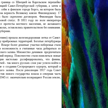
 граница со Швецией на Карельском перешейке
нцией Санкт-Петербургской губернии, а затем и
л сейм в финском городе Борго, на котором была
 на верность Великому князю Финляндскому. 17
и было скреплено договором. Финляндия была
вовой статус. В 1811 году по воле императора
е протесты местного населения, не желавшего
колах, оставлялись правительством без внимания.
губернии.
Репино) прошла железнодорожная ветка от Санкт-
бу прибрежных территорий. Богатые петербуржцы
. Вскоре более дешевые участки побережья стали
и возможность в считанные часы добираться из
ского залива. Множество дачников предпочитало
ний период. Повсеместно стали появляться новые
ии настолько русифицировались, что финны,
чей - так много русских слов уже успело войти в
е о создании Сестрорецкого
курорта, который и
кого залива. После революции 1917 года Совет
тав нового государства вошла и северная часть
-1945 гг. окончательно возвращают России землю,