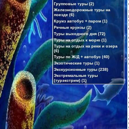
Групповые туры
(2)
Железнодорожные туры на
поезде
(6)
Круиз автобус + паром
(1)
Речные круизы
(2)
Туры выходного дня
(72)
Туры на отдых к морю
(1)
Туры на отдых на реки и озера
(6)
Туры по Ж/Д + автобус
(40)
Экзотические туры
(1)
Экскурсионные туры
(238)
Экстремальные туры
(турэкстрим)
(1)