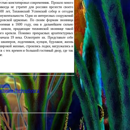
грустью констатировал современник. Прошло много
когда не утратит для россиян прелести своего
500 лет, Тихвинский Успенский собор и сегодня
онументальности. Одно из интересных сооружений
кровской церковью. По своим формам звонница
роенная в 1600 году, она в дальнейшем сильно
е шпили, придающие тихвинской звоннице такой
кого кремля. Помимо прекрасных архитектурных
ачала 19 века. Осмотрите их. Представьте себе
шкиперов, лодочников, купцов, бурлаков; жизнь
широкой жизнью, строились лодки, нагружались и
я с тех времен и большой гостиный двор, где так
е.