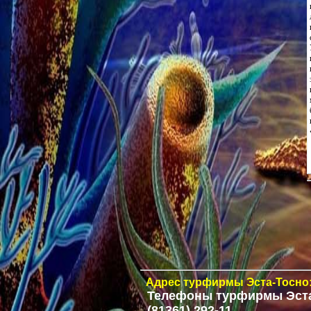
Адрес
турфирмы Эста-Тосно:
Телефоны
турфирмы Эста
(81361) 292-11