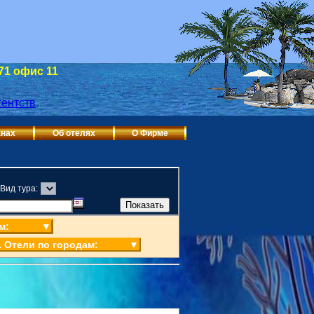
 71 офис 11
анах
Об отелях
О Фирме
Вид тура:
м:
▼
. Отели по городам:
▼