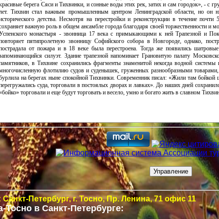
красивые берега Сяси и Тихвинки, и сонные воды этих рек, затих и сам городок», - с 
лет. Тихвин стал важным промышленным центром Ленинградской области, но он ни
исторического детства. Несмотря на перестройки и реконструкции в течение почти 
сохраняет важную роль в общем ансамбле города благодаря своей торжественности и м
Успенского монастыря - звонница 17 века с примыкающими к ней Трапезной и По
повторяет пятипролетную звонницу Софийского собора в Новгороде, однако, пост
пострадала от пожара и в 18 веке была перестроена. Тогда же появились шатровы
запоминающийся силуэт. Здание трапезной напоминает Грановитую палату Московс
памятников, в Тихвине сохранились фрагменты знаменитой некогда водной системы н
многочисленную флотилию судов и суденышек, груженных разнообразными товарами, 
бурлила на берегах ныне спокойной Тихвинки. Современник писал: «Жили там бойкой 
перегружались суда, торговали в постоялых дворах и лавках». До наших дней сохранилс
«бойко» торговали и еще будут торговать и весело, умно и богато жить в славном Тихвин
 Санкт-Петербург,
г. Тосно, Пр. Ленина, 71 офис 11
-Тосно в Санкт-Петербурге
: