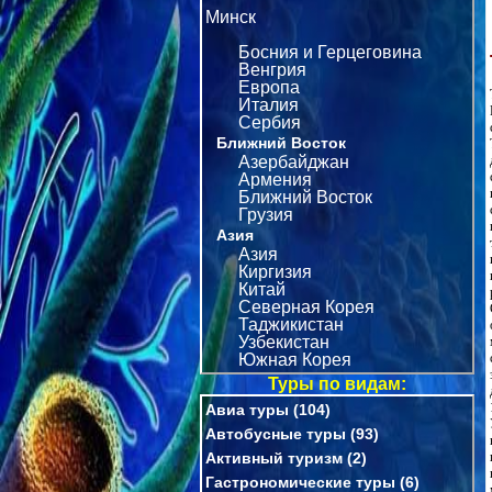
Минск
Босния и Герцеговина
Венгрия
Европа
Италия
Сербия
Ближний Восток
Азербайджан
Армения
Ближний Восток
Грузия
Азия
Азия
Киргизия
Китай
Северная Корея
Таджикистан
Узбекистан
Южная Корея
Туры по видам:
Авиа туры
(104)
Автобусные туры
(93)
Активный туризм
(2)
Гастрономические туры
(6)