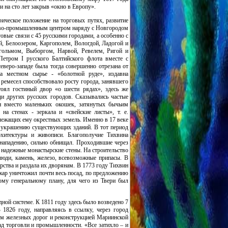
 на сто лет закрыв «окно в Европу».
ическое положение на торговых путях, развитие
гово-промышленным центром наряду с Новгородом
овые связи с 45 русскими городами, а особенно с
, Белоозером, Каргополем, Вологдой, Ладогой и
гольмом, Выборгом, Нарвой, Ревелем, Ригой и
етром I русского Балтийского флота вместе с
еверо-западе была тогда совершенно отрезана от
а местном сырье - «болотной руде», издавна
ремесел способствовало росту города, занявшего
тоял гостиный двор «о шести рядах», здесь же
и других русских городов. Сказывались частые
ан вместо маленьких окошек, затянутых бычьим
на стенах - зеркала и «свейские листы», т. е.
лежащих ему окрестных земель. Именно в 17 веке
 украшению существующих зданий. В тот период
хитектуры и живописи. Благополучие Тихвина
я нападению, сильно обнищал. Проходившие через
 и надежные монастырские стены. На строительство
люди, камень, железо, всевозможные припасы. В
рства и раздала их дворянам. В 1773 году Тихвин
ожар уничтожил почти весь посад, по предложению
ому генеральному плану, для чего из Твери был
ной системе. К 1811 году здесь было возведено 7
1826 году, направляясь в ссылку, через город
ием железных дорог и реконструкцией Мариинской
ад торговли и промышленности. «Все затихло – и