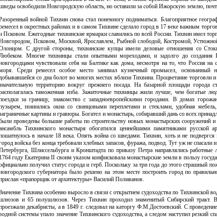
шведы освободили Новгородскую область, но оставили за собой Ижорскую землю, почти
Разоренный войной Тихвин снова стал понемногу подниматься. Благоприятное географ
ремесел в окрестных районах и в самом Тихвине сделало город в 17 веке важным тор
и Псковом. Ежегодные тихвинские ярмарки славились по всей России. Тихвин имел торг
Новгородом, Псковом, Москвой, Ярославлем, Рыбной слободой, Костромой, Устюжной
Олонцом. С другой стороны, тихвинские купцы имели деловые отношения со Сток
Любеком. Многие тихвинцы стали опытными мореходами, и задолго до создания П
новгородцами чувствовали себя на Балтике как дома, несмотря на то, что Россия на с
моря. Среди ремесел особое место занимал кузнечный промысел, основанный н
добывавшейся со дна болот во многих местах вблизи Тихвина. Процветание торговли и 
значительную территорию вокруг прежнего посада. На базарной площади города с
располагалась таможенная изба. Зажиточные тихвинцы жили лучше, чем богатые люд
поездки за границу, знакомство с западноевропейскими городами. В домах горож
пузырем, появились окна со свинцовыми переплетами и стеклами, удобная мебель, 
заграничные картины и гравюры. Богател и монастырь, собиравший дань со всех принад
были проведены большие работы по строительству новых монастырских сооружений и
ансамбль Тихвинского монастыря обогатился ценнейшими памятниками русской ар
пошатнулось в начале 18 века. Опять война со шведами. Тихвин, хоть и не подвергс
город войска без конца требовали хлебных запасов, фуража, подвод. Тут уж не спасали
Петербурга, Шлиссельбурга и Кронштадта по приказу Петра направлялись работные 
1764 году Екатерина II своим указом конфисковала монастырские земли в пользу госуда
официально получил статус города и герб. Поскольку за три года до этого страшный п
новгородского губернатора было решено на этом месте построить город по правильн
прислан «прапорщик от архитектуры» Василий Поливанов.
Значение Тихвина особенно выросло в связи с открытием судоходства по Тихвинской вод
шлюзов и 65 полушлюзов. Через Тихвин проходил знаменитый Сибирский тракт. В 
проезжали декабристы, а в 1849 г. следовал на каторгу Ф.М.Достоевский. С проведен
водной системы упало значение Тихвинского судоходства, а следом наступил резкий сп