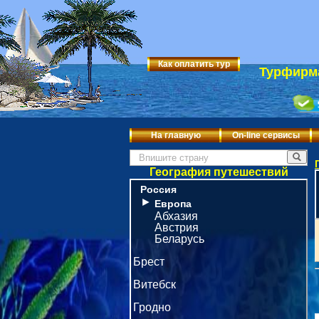
Как оплатить тур
Турфирма
На главную
On-line сервисы
География путешествий
Россия
►
Европа
Абхазия
Австрия
Беларусь
Брест
Витебск
Гродно