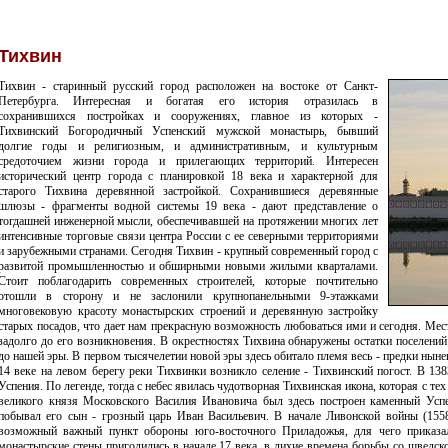
Тихвин
Тихвин - старинный русский город расположен на востоке от Санкт-
Петербурга. Интересная и богатая его история отразилась в
сохранившихся постройках и сооружениях, главное из которых -
Тихвинский Богородичный Успенский мужской монастырь, бывший
долгие годы и религиозным, и административным, и культурным
средоточием жизни города и прилегающих территорий. Интересен
исторический центр города с планировкой 18 века и характерной для
старого Тихвина деревянной застройкой. Сохранившиеся деревянные
шлюзы - фрагменты водной системы 19 века - дают представление о
тогдашней инженерной мысли, обеспечивавшей на протяжении многих лет
интенсивные торговые связи центра России с ее северными территориями
и зарубежными странами. Сегодня Тихвин - крупный современный город с
развитой промышленностью и обширными новыми жилыми кварталами.
Стоит поблагодарить современных строителей, которые почтительно
отошли в сторону и не заслонили крупнопанельными 9-этажками
многовековую красоту монастырских строений и деревянную застройку
старых посадов, что дает нам прекрасную возможность любоваться ими и сегодня. Мест
задолго до его возникновения. В окрестностях Тихвина обнаружены остатки поселений 
до нашей эры. В первом тысячелетии новой эры здесь обитало племя весь - предки ныне
14 веке на левом берегу реки Тихвинки возникло селение - Тихвинский погост. В 138
Успения. По легенде, тогда с небес явилась чудотворная Тихвинская икона, которая с те
великого князя Московского Василия Ивановича был здесь построен каменный Усп
побывал его сын - грозный царь Иван Васильевич. В начале Ливонской войны (155
возможный важный пункт обороны юго-восточного Приладожья, для чего приказа
монастырские стены пригодились в начале 17 века, в лихие времена борьбы со шведс