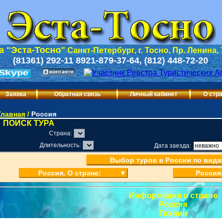
 "Эста-Тосно"
Санкт-Петербург, г. Тосно, Пр. Ленина,
(81361) 292-11 8921-879-37-64, (812) 448-72-20
Заявка
Обратная связь
Личный кабинет
О стр
Главная
/
Россия
ПОИСК ТУРА
Страна:
Длительность:
Дата заезда:
Выбор туров в России по вида
Россия. О стране:
▼
Россия
Информация о стране
Россия
Тихвин