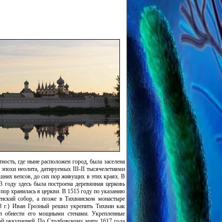
ность, где ныне расположен город, была заселена
эпохи неолита, датируемых III-II тысячелетиями
шних вепсов, до сих пор живущих в этих краях. В
3 году здесь была построена деревянная церковь
х пор хранилась в церкви. В 1515 году по указанию
енский собор, а позже в Тихвинском монастыре
8 г.) Иван Грозный решил укрепить Тихвин как
л обнести его мощными стенами. Укрепленные
кой оккупацией. По Столбовскому миру 1617 года