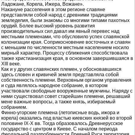
Ладожане, Корела, Ижера, Вожане».
Накануне расселения в этом регионе славяне
представляли собой народ с древними традициями
земледелия, были знакомы со многими типами пахотных
орудий. Более высокий уровень развития
производительных сил давал им явный перевес над
местными племенами, что обусловило успех славянской
колонизации края. Соприкосновение восточных и славян
с меньшим по численности местным населением носило
мирный характер. Процессу сближения способствовала
также христианизация края, в основном завершившаяся в
XIII веке.
Как и у других славянских племен, у обосновавшихся
здесь словен и кривичей земля представляла собой
собственность племени. Верховным органом управления
и суда являлось народное собрание, в котором
участвовали свободные вооруженные мужчины. Наряду с
ними существовал совет старейшин племени, решавший
мене важные вопросы, а также князь, избираемый
собранием.
Финно-угорские племена (летописные водь, ижора и
корела) оказались под властью киевских князей во второй
половине IX-X вв. Тогда образовалось Древнерусское
государство с центром в Киеве. С началом периода
феодальной раздробленности Древней Руси территория,