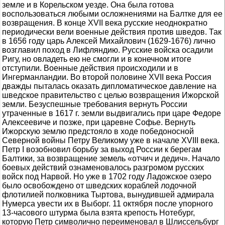
земле и в Корельском уезде. Она была готова
воспользоваться любыми осложнениями на Балтке для ее
возвращения. В конце XVII века русские неоднократно
периодически вели военные действия против шведов. Так
в 1656 году царь Алексей Михайлович (1629-1676) лично
возглавил поход в Лифляндию. Русские войска осадили
Ригу, но овладеть ею не смогли и в конечном итоге
отступили. Военные действия происходили и в
Ингерманландии. Во второй половине XVII века Россия
дважды пыталась оказать дипломатическое давление на
шведское правительство с целью возвращения Ижорской
земли. Безуспешные требования вернуть России
утраченные в 1617 г. земли выдвигались при царе Федоре
Алексеевиче и позже, при царевне Софье. Вернуть
Ижорскую землю предстояло в ходе победоносной
Северной войны Петру Великому уже в начале XVIII века.
Петр I возобновил борьбу за выход России к берегам
Балтики, за возвращение земель «отчич и дедич». Начало
боевых действий ознаменовалось разгромом русских
войск под Нарвой. Но уже в 1702 году Ладожское озеро
было освобождено от шведских кораблей лодочной
флотилией полковника Тыртова, вынудившей адмирала
Нумерса увести их в Выборг. 11 октября после упорного
13-часового штурма была взята крепость Нотебург,
которую Петр символично переименовал в Шлиссельбург