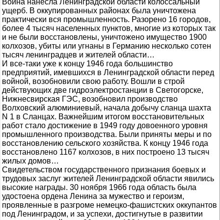
Война нанесла Ленинградской области колоссальный
ущерб. В оккупированных районах была уничтожена
практически вся промышленность. Разорено 16 городов,
более 4 тысяч населенных пунктов, многие из которых так
и не были восстановлены, уничтожено имущество 1900
колхозов, убиты или угнаны в Германию несколько сотен
тысяч ленинградцев и жителей области…
И все-таки уже к концу 1946 года большинство
предприятий, имевшихся в Ленинградской области перед
войной, возобновили свою работу. Вошли в строй
действующих две гидроэлектростанции в Светогорске,
Нижнесвирская ГЭС, возобновил производство
Волховский алюминиевый, начала добычу сланца шахта
N 1 в Сланцах. Важнейшим итогом восстановительных
работ стало достижение в 1949 году довоенного уровня
промышленного производства. Были приняты меры и по
восстановлению сельского хозяйства. К концу 1946 года
восстановлено 1167 колхозов, в них построено 13 тысяч
жилых домов…
Свидетельством государственного признания боевых и
трудовых заслуг жителей Ленинградской области явились
высокие награды. 30 ноября 1966 года область была
удостоена ордена Ленина за мужество и героизм,
проявленные в разгроме немецко-фашистских оккупантов
под Ленинградом, и за успехи, достигнутые в развитии