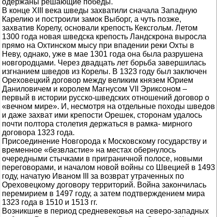
одержаны решающие победы.
В конце XIII века шведы захватили сначала Западную
Карелию и построили замок Выборг, а чуть позже,
захватив Корелу, основали крепость Кексгольм. Летом
1300 года новая шведска крепость Ландскрона выросла
прямо на Охтинском мысу при впадении реки Охты в
Неву, однако, уже в мае 1301 года она была разрушена
новгородцами. Через двадцать лет борьба завершилась
изгнанием шведов из Корелы. В 1323 году был заключен
Ореховецкий договор между великим князем Юрием
Даниловичем и королем Магнусом VII Эриксоном –
первый в истории русско-шведских отношений договор о
«вечном мире». И, несмотря на отдельные походы шведов
и даже захват ими крепости Орешек, сторонам удалось
почти полтора столетия держаться в рамка- мирного
договора 1323 года.
Присоединение Новгорода к Московскому государству и
временное «безвластие» на местах обернулось
очередными стычками в приграничной полосе, новыми
переговорами, и началом новой войны со Швецией в 1493
году, начатую Иваном III за возврат утраченных по
Ореховецкому договору территорий. Война закончилась
перемирием в 1497 году, а затем подтверждением мира
1323 года в 1510 и 1513 гг.
Возникшие в период средневековья на северо-западных