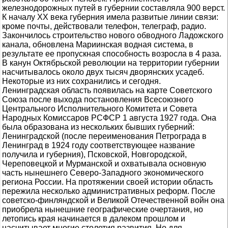
железнодорожных путей в губернии составляла 900 верст.
К началу ХХ века губерния имела развитые линии связи:
кроме почты, действовали телефон, телеграф, радио.
Закончилось строительство нового обводного Ладожского
канала, обновлена Мариинская водная система, в
результате ее пропускная способность возросла в 4 раза.
В канун Октябрьской революции на территории губернии
насчитывалось около двух тысяч дворянских усадеб.
Некоторые из них сохранились и сегодня.
Ленинградская область появилась на карте Советского
Союза после выхода постановления Всесоюзного
Центрального Исполнительного Комитета и Совета
Народных Комиссаров РСФСР 1 августа 1927 года. Она
была образована из нескольких бывших губерний:
Ленинградской (после переименования Петрограда в
Ленинград в 1924 году соответствующее название
получила и губерния), Псковской, Новгородской,
Череповецкой и Мурманской и охватывала основную
часть нынешнего Северо-Западного экономического
региона России. На протяжении своей истории область
пережила несколько административных реформ. После
советско-финляндской и Великой Отечественной войн она
приобрела нынешние географические очертания, но
летопись края начинается в далеком прошлом и
насчитывает многие столетия развития. Но для