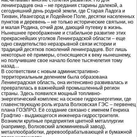
ленинградцев она – не предания старины далекой, а
сегодняшний день родной земли, где Старая Ладога и
Тихвин, Ивангород и Лодейное Поле, десятки населенных
пунктов и деревень – не только исторические святыни, но
и малая Родина, отчий дом, дающий путевку в жизнь.
Нынешнее преображение и стабильное развитие этих
прекраснейших уголков Ленинградской области – еще
одно свидетельство неразрывной связи истории и
традиций десятков поколений ленинградцев. Вот лишь
некоторые её примеры, относящиеся к веку нынешнему,
но получившие свое начало более тысячелетия тому
назад…
В соответствии с новым административно-
территориальным делением была образована
Ленинградская область, она интенсивно развивалась и
превратилась в важнейший промышленный регион
страны. Здесь появился мощный топливно-
энергетический комплекс на основе гидроэнергетики, где
главенствующую роль играла Волховская ГЭС – первенец
плана ГОЭЛРО. Её создание связано с именем Генриха
Графтио - выдающегося инженера-гидростроителя.
Возникли крупные предприятия цветной металлургии
(например, Волховский алюминиевый завод),
металлообработки, деревообрабатывающей и бумажной