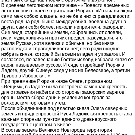
В древнем летописном источнике - «Повести временных
лет» так описывается призвание Рюрика: «И начали люди
сами меж собою владеть, но не бе в них справедливости;
воста род на род, быша междоусобия, воеваша друг на
друга, сами себя более, нежели неприятели, разоряли.
Сие видя, старейшины земли, собравшись от словян,
руси, чуди, кривичь и протчих предел, разсуждали, что
земля Руская, хотя велика и обильна, но без князя
распорядка и справедливости нет; сего ради нуждно
избрать князя, который бы всеми владел и управлял. И
согласяся, по завесчанию Гостомыслову, избрали князя от
варяг, называемых руссов. И сяде старейший Рюрик в
Ладоге, другий Синеус сяде у нас на Белеозере, а третий
Трувор в Изборску…»
При преемнике Рюрика князе Олеге, прозванном
«Вещим», в Ладоге была построена каменная крепость
для отражения набегов со стороны заморских варягов,
ораны места сбора дани и усиления контроля за
волховским торговым путем.
После объединения под властью князя Олега северных
земель и приднепровской Руси Ладожская крепость стала
важным опорным пунктом единого древнерусского
государства с центром в Киеве.
В состав земель Великого Новгорода территория