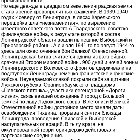
промышленности.
Но еще дважды в двадцатом веке ленинградская земля
стала ареной кровопролитных сражений. В 1939-1940
годах к северу от Ленинграда, в лесах Карельского
перешейка шла «незнаменитая», по выражению
известного советского поэта А.Твардовского, советско-
финляндская война, в результате которой в состав
Ленинградской области вошли нынешние Выборгский и
Приозерский районы. А с июля 1941-го по август 1944-го
здесь шли ожесточенные бои Великой Отечественной.
Ленинградская битва считается одним из важнейших
сражений Второй мировой войны. 900 дней и ночей воины
Ленинградского и Волховского фронтов сдерживали на
подступах к Ленинграду немецко-фашистские и финские
войска. Неувядаемой славой покрыли себя защитники
Лужского рубежа, Ораниенбаумского плацдарма,
«Невского пятачка», участники легендарной «Дороги
жизни», связывавшей осажденный город с Большой
землей по льду Ладожского озера. В летописи Великой
Отечественной войны достойное место заняли даты
освобождения Тихвина, прорыва и снятия блокады
Ленинграда, проведения Свирской и Выборгской
наступательных операций. В тылу врага, на
оккупированной территории дерзко действовали
партизанские соединения.