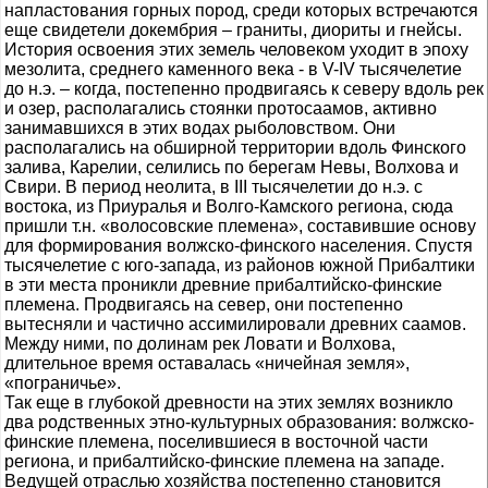
напластования горных пород, среди которых встречаются
еще свидетели докембрия – граниты, диориты и гнейсы.
История освоения этих земель человеком уходит в эпоху
мезолита, среднего каменного века - в V-IV тысячелетие
до н.э. – когда, постепенно продвигаясь к северу вдоль рек
и озер, располагались стоянки протосаамов, активно
занимавшихся в этих водах рыболовством. Они
располагались на обширной территории вдоль Финского
залива, Карелии, селились по берегам Невы, Волхова и
Свири. В период неолита, в III тысячелетии до н.э. с
востока, из Приуралья и Волго-Камского региона, сюда
пришли т.н. «волосовские племена», составившие основу
для формирования волжско-финского населения. Спустя
тысячелетие с юго-запада, из районов южной Прибалтики
в эти места проникли древние прибалтийско-финские
племена. Продвигаясь на север, они постепенно
вытесняли и частично ассимилировали древних саамов.
Между ними, по долинам рек Ловати и Волхова,
длительное время оставалась «ничейная земля»,
«пограничье».
Так еще в глубокой древности на этих землях возникло
два родственных этно-культурных образования: волжско-
финские племена, поселившиеся в восточной части
региона, и прибалтийско-финские племена на западе.
Ведущей отраслью хозяйства постепенно становится