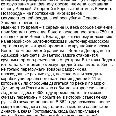
которую занимали финно-угорские племена, составила
основу Водской, Ижорской и Корельской земель Великого
Новгорода – на протяжении многих веков
могущественной феодальной республики Северо-
Западного региона.
Именно в то время – в середине IX века особое значение
приобретает поселение Ладога, основанное около 750 г. в
низовьях реки Волхов. Благодаря ключевому положению
на евразийском балто-волжском и балто-черноморском
торговом пути, который пролегал по крупнейшим рекам
Восточно-Европейской равнины – Волге и Днепру, вел в
Арабский халифат и Византию Ладога становится
крупным торгово-ремесленным центром. В те годы Ладога
известна как торжище международной значимости. Здесь
не только перегружали товары с морских на
плоскодонные речные суда, но сюда могли заходить
корабли универсального назначения длиной 8-11 м,
которые были способны двигаться по реке и по морю.
Для истории России важно событие, которое связано с
Ладогой – здесь в 862 году произошло то, что можно
считать переломным событием в истории становления
русской государственности. В 862 году, возможно, после
смерти последнего представителя местной славянской
династии, князя Гостомысла, сюда был приглашен
знатный скандинав Рюрик с братьями и дружиной.