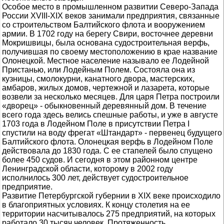
Особое место в промышленном развитии Северо-Запада
России ХVIII-ХIХ веков занимали предприятия, связанные
со строительством Балтийского флота и вооружением
армии. В 1702 году на берегу Свири, восточнее деревни
Мокришвицы, была основана судостроительная верфь,
получившая по своему местоположению в крае название
Олонецкой. Местное население называло ее Лодейной
Пристанью, или Лодейным Полем. Состояла она из
кузницы, смолокурни, канатного двора, мастерских,
амбаров, жилых домов, чертежной и лазарета, которые
возвели за несколько месяцев. Для царя Петра построили
«дворец» - обыкновенный деревянный дом. В течение
всего года здесь велись спешные работы, и уже в августе
1703 года в Лодейном Поле в присутствии Петра I
спустили на воду фрегат «Штандарт» - первенец будущего
Балтийского флота. Олонецкая верфь в Лодейном Поле
действовала до 1830 года. С ее стапелей было спущено
более 450 судов. И сегодня в этом районном центре
Ленинградской области, которому в 2002 году
исполнилось 300 лет, действует судостроительное
предприятие.
Развитие Петербургской губернии в ХIХ веке происходило
в благоприятных условиях. К концу столетия на ее
территории насчитывалось 275 предприятий, на которых
работало 30 тысяч человек. Протяженность