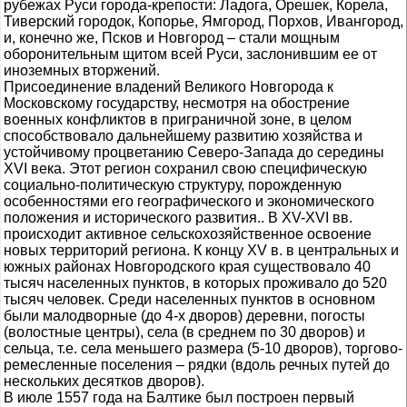
рубежах Руси города-крепости: Ладога, Орешек, Корела,
Тиверский городок, Копорье, Ямгород, Порхов, Ивангород,
и, конечно же, Псков и Новгород – стали мощным
оборонительным щитом всей Руси, заслонившим ее от
иноземных вторжений.
Присоединение владений Великого Новгорода к
Московскому государству, несмотря на обострение
военных конфликтов в приграничной зоне, в целом
способствовало дальнейшему развитию хозяйства и
устойчивому процветанию Северо-Запада до середины
XVI века. Этот регион сохранил свою специфическую
социально-политическую структуру, порожденную
особенностями его географического и экономического
положения и исторического развития.. В XV-XVI вв.
происходит активное сельскохозяйственное освоение
новых территорий региона. К концу XV в. в центральных и
южных районах Новгородского края существовало 40
тысяч населенных пунктов, в которых проживало до 520
тысяч человек. Среди населенных пунктов в основном
были малодворные (до 4-х дворов) деревни, погосты
(волостные центры), села (в среднем по 30 дворов) и
сельца, т.е. села меньшего размера (5-10 дворов), торгово-
ремесленные поселения – рядки (вдоль речных путей до
нескольких десятков дворов).
В июле 1557 года на Балтике был построен первый