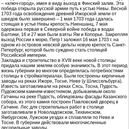
– «ключ-город», имея в виду выход в Финский залив. Эта
победа открыла русской армии путь к устью Невы. Весной
1703 года освобождение древней Ижорской земли от
шведов было завершено – 1 мая 1703 года сдалась
стоящая в устье Невы крепость Ниеншанц, 7 мая
одержана первая в Северной войне победа в водах
Балтики, 16 и 27 мая были взяты Ям и Копорье. Закрепляя
выход России к морю, Петр I заложил 16 мая 1703 г. на
одном из островов невской дельты новую крепость Санкт-
Петербург, которой было суждено стать столицей
Российской империи.
Закладка и строительство в XVIII веке новой столицы
придала нашим землям особую значимость. В этот период
жизнь губернии во многом определялась потребностями
столицы в стройматериалах. Были построены кирпичные
заводы на реках Ижоре, Тосне, Неве (у Шлиссельбурга).
Известь заготавливали на реках Сясь, Тосна, Пудость.
Пудожским камнем-известняком, добываемым около
Гатчины на реке Пудость, облицованы фасады Казанского
собора, из этого камня построен Павловский дворец в
Гатчине. Лес для строительных работ в столице
заготавливали в Новоладожском, Тихвинском,
Ямбургском, Лужском уездах и сплавляли по Неве и
Тосне. В губернии действовали многочисленные
лесопильные заводы.