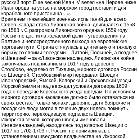
русский порт. Еще весной Иван IV велел «на Нерове ниже
Ивангорода на устье на морском город поставити для
корабельного пристанища…».
Временем тяжелейших военных испытаний для всего
Севео-Запада стала Ливонская война, длившаяся с 1558
по 1583 г. С разгромом Ливонского ордена в 1559 году
Россия не достигла желаемой цели – утверждения на
Балтике и непосредственного выхода на европейские
торговые пути. Страна стянулась в длительную и тяжелую
борьбу со своими соседями – Литвой, Польшей, а позднее
и Швецией – за «Ливонское наследие». Ливонская война
закончилась подписанием в 1617 году в деревне
Столбово, недалеко от Тихвина, мирного договора России
со Швецией. Столбовский мир передавал Швеции
Ивангородский, Ямской, Копорский и Ореховский уезды
Иорской земли и подтверждал условия договора 1609
года о передаче Корельского уезда шведам. По условиям
мирного договора население должно было оставаться на
своих местах. Только монахи, дворяне, дети боярские и
посадские люди могли в течение двух недель покинуть
территорию, переходившую под власть Швеции.
Ижорская земля, которую шведы именовали
Ингерманландией, находилась под властью Швеции с
1617 по 1702-1703 гг. Россия не примирилась с
установлением шведского владычества на Ижорской