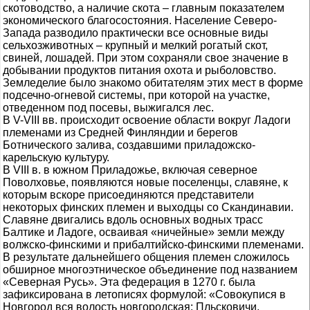
скотоводство, а наличие скота – главным показателем
экономического благосостояния. Население Северо-
Запада разводило практически все основные виды
сельхозживотных – крупный и мелкий рогатый скот,
свиней, лошадей. При этом сохраняли свое значение в
добывании продуктов питания охота и рыболовство.
Земледелие было знакомо обитателям этих мест в форме
подсечно-огневой системы, при которой на участке,
отведенном под посевы, выжигался лес.
В V-VIII вв. происходит освоение области вокруг Ладоги
племенами из Средней Финляндии и берегов
Ботнического залива, создавшими приладожско-
карельскую культуру.
В VIII в. в южном Приладожье, включая северное
Поволховье, появляются новые поселенцы, славяне, к
которым вскоре присоединяются представители
некоторых финских племен и выходцы со Скандинавии.
Славяне двигались вдоль основных водных трасс
Балтике и Ладоге, осваивая «ничейные» земли между
волжско-финскими и прибалтийско-финскими племенами.
В результате дальнейшего общения племен сложилось
обширное многоэтническое объединение под названием
«Северная Русь». Эта федерация в 1270 г. была
зафиксирована в летописях формулой: «Совокупися в
Новгород вся волость новгородская: Пльсковичи,