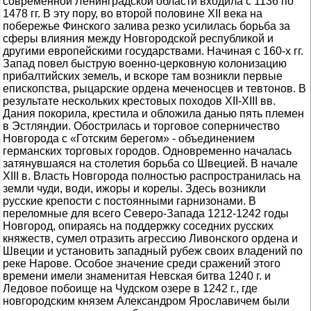
современной Ленинградской области входила с 1136 по
1478 гг. В эту пору, во второй половине XII века на
побережье Финского залива резко усилилась борьба за
сферы влияния между Новгородской республикой и
другими европейскими государствами. Начиная с 160-х гг.
Запад повел быструю военно-церковную колонизацию
прибалтийских земель, и вскоре там возникли первые
епископства, рыцарские ордена меченосцев и тевтонов. В
результате нескольких крестовых походов XII-XIII вв.
Дания покорила, крестила и обложила данью пять племен
в Эстляндии. Обострилась и торговое соперничество
Новгорода с «Готским берегом» - объединением
германских торговых городов. Одновременно началась
затянувшаяся на столетия борьба со Швецией. В начале
XIII в. Власть Новгорода полностью распространилась на
земли чуди, води, ижоры и корелы. Здесь возникли
русские крепости с постоянными гарнизонами. В
переломные для всего Северо-Запада 1212-1242 годы
Новгород, опираясь на поддержку соседних русских
княжеств, сумел отразить агрессию Ливонского ордена и
Швеции и установить западный рубеж своих владений по
реке Нарове. Особое значение среди сражений этого
времени имели знаменитая Невская битва 1240 г. и
Ледовое побоище на Чудском озере в 1242 г., где
новгородским князем Александром Ярославичем были