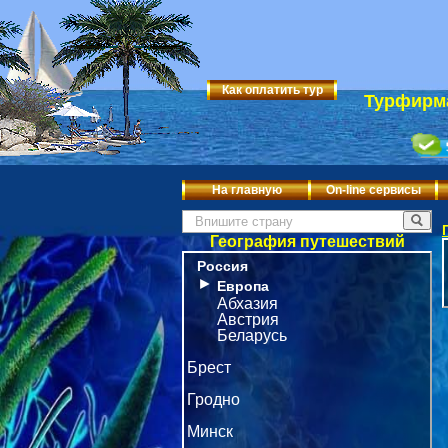
Как оплатить тур
Турфирма
На главную
On-line сервисы
География путешествий
Россия
►
Европа
Абхазия
Австрия
Беларусь
Брест
Гродно
Минск