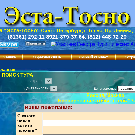
 "Эста-Тосно"
Санкт-Петербург, г. Тосно, Пр. Ленина,
(81361) 292-11 8921-879-37-64, (812) 448-72-20
Заявка
Обратная связь
Личный кабинет
О стр
Главная
ПОИСК ТУРА
Страна:
Длительность:
Дата заезда:
Россия, Москва
Бронирование отеля "отель "За
Ваши пожелания:
С какого
числа
хотите
поехать?