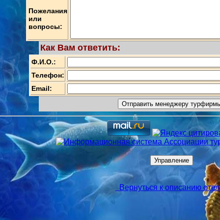
Пожелания
или
вопросы:
Как Вам ответить:
Ф.И.О.:
Телефон:
Email:
Вернуться к описанию оте