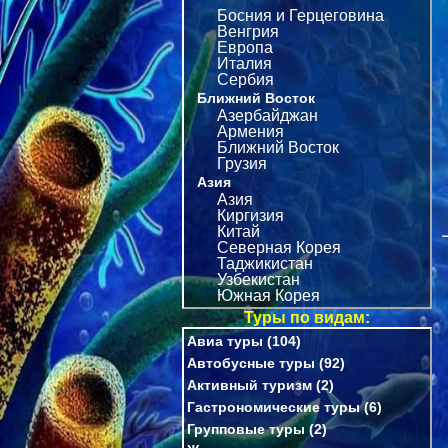
Босния и Герцеговина
Венгрия
Европа
Италия
Сербия
Ближний Восток
Азербайджан
Армения
Ближний Восток
Грузия
Азия
Азия
Киргизия
Китай
Северная Корея
Таджикистан
Узбекистан
Южная Корея
Туры по видам:
Авиа туры
(104)
Автобусные туры
(92)
Активный туризм
(2)
Гастрономические туры
(6)
Групповые туры
(2)