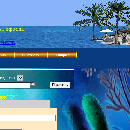
 71 офис 11
анах
Об отелях
О Фирме
Вид тура:
ря" 3*"