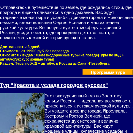
Отправьтесь в путешествие по земле, где рождались стихи, где
природа и лирика сливаются в одно дыхание. Вас ждут
старинные монастыри и усадьбы, древние города и живописные
пейзажи, вдохновлявшие Сергея Есенина и многих гениев
русской культуры. Вы почувствуете атмосферу старинной
Рязани, увидите места, где проходило детство поэта, и
прикоснётесь к живой истории русского слова.
Длительность:
3 дней.
Стоимость:
от 19900 руб. без переезда
Относится к видам:
Железнодорожные туры на поезде|Туры по Ж/Д +
автобус|Экскурсионные туры|
Раздел:
Туры по Ж/Д + автобус в России из Санкт-Петербурга
Программа тура
Тур "Красота и услада городов русских"
Этот экскурсионный тур по Золотому
кольцу России — идеальная возможность
прикоснуться к истокам русской культуры.
Вы увидите древние города Ярославль,
Кострому и Ростов Великий, где
сохраняется дух истории и величие
храмовой архитектуры. Вас ждут
мощёные улицы, купеческие усадьбы и