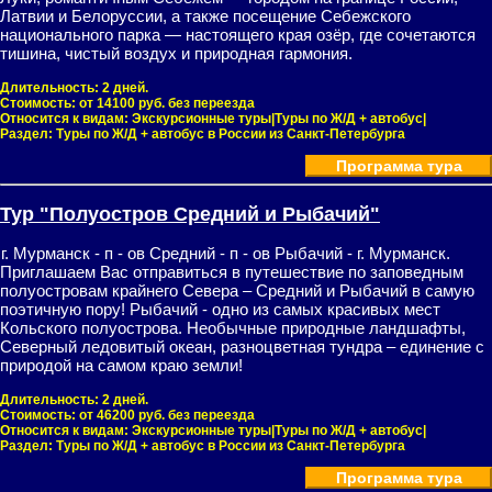
Латвии и Белоруссии, а также посещение Себежского
национального парка — настоящего края озёр, где сочетаются
тишина, чистый воздух и природная гармония.
Длительность:
2 дней.
Стоимость:
от 14100 руб. без переезда
Относится к видам:
Экскурсионные туры|Туры по Ж/Д + автобус|
Раздел:
Туры по Ж/Д + автобус в России из Санкт-Петербурга
Программа тура
Тур "Полуостров Средний и Рыбачий"
г. Мурманск - п - ов Средний - п - ов Рыбачий - г. Мурманск.
Приглашаем Вас отправиться в путешествие по заповедным
полуостровам крайнего Севера – Средний и Рыбачий в самую
поэтичную пору! Рыбачий - одно из самых красивых мест
Кольского полуострова. Необычные природные ландшафты,
Северный ледовитый океан, разноцветная тундра – единение с
природой на самом краю земли!
Длительность:
2 дней.
Стоимость:
от 46200 руб. без переезда
Относится к видам:
Экскурсионные туры|Туры по Ж/Д + автобус|
Раздел:
Туры по Ж/Д + автобус в России из Санкт-Петербурга
Программа тура