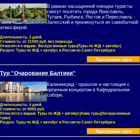
В рамках насыщенной поездки туристы
смогут посетить города Ярославль,
Тутаев, Рыбинск, Ростов и Переславль -
Залесский и проникнуться их самобытной
атмосферой.
Длительность:
3 дней.
Стоимость:
от 21500 руб. без переезда
Относится к видам:
Экскурсионные туры|Туры по Ж/Д + автобус|
Раздел:
Туры по Ж/Д + автобус в России из Санкт-Петербурга
Программа тура
Тур "Очарование Балтики"
Калининград - прошлое и настоящее с
органным концертом в Кафедральном
соборе.
Длительность:
4 дней.
Стоимость:
от 9000 руб.
Относится к видам:
Туры по Ж/Д + автобус|Авиа туры|Экскурсионные
туры|
Раздел:
Туры по Ж/Д + автобус в России из Санкт-Петербурга
Программа тура