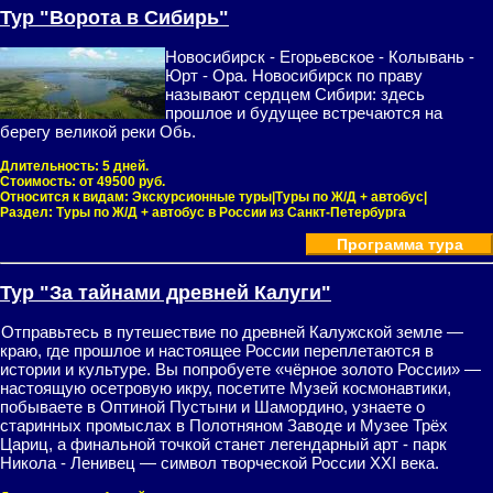
Тур "Ворота в Сибирь"
Новосибирск - Егорьевское - Колывань -
Юрт - Ора. Новосибирск по праву
называют сердцем Сибири: здесь
прошлое и будущее встречаются на
берегу великой реки Обь.
Длительность:
5 дней.
Стоимость:
от 49500 руб.
Относится к видам:
Экскурсионные туры|Туры по Ж/Д + автобус|
Раздел:
Туры по Ж/Д + автобус в России из Санкт-Петербурга
Программа тура
Тур "За тайнами древней Калуги"
Отправьтесь в путешествие по древней Калужской земле —
краю, где прошлое и настоящее России переплетаются в
истории и культуре. Вы попробуете «чёрное золото России» —
настоящую осетровую икру, посетите Музей космонавтики,
побываете в Оптиной Пустыни и Шамордино, узнаете о
старинных промыслах в Полотняном Заводе и Музее Трёх
Цариц, а финальной точкой станет легендарный арт - парк
Никола - Ленивец — символ творческой России XXI века.