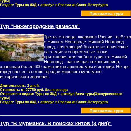
туры|
Раздел:
Туры по Ж/Д + автобус в России из Санкт-Петербурга
Программа тура
Тур "Нижегородские ремесла"
Третья столица, «карман» России - всё это
о Нижнем Новгороде. Нижний Новгород -
город, сочетающий богатое историческое
наследие и современные точки
притяжения для любого туриста. Нижний
Новгород - настоящая сокровищница,
хранящая более 600 памятников архитектуры и истории. Не зря
город внесен в сотню городов мирового культурно -
исторического значения.
Длительность:
3 дней.
Стоимость:
от 27750 руб. без переезда
Относится к видам:
Туры по Ж/Д + автобус|Авиа туры|Экскурсионные
туры|
Раздел:
Туры по Ж/Д + автобус в России из Санкт-Петербурга
Программа тура
Тур "В Мурманск. В поисках китов (3 дня)"