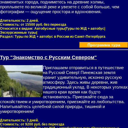
знаменитых города, подниметесь на древние холмы,
проплывете по великой реке и увезете с собой больше, чем
фотографии — ощущение простора и вдохновения.
Длительность:
2 дней.
Стоимость:
от 15500 руб. без переезда
Относится к видам:
Автобусные туры|Туры по Ж/Д + автобус|
Экскурсионные туры|
Раздел:
Туры по Ж/Д + автобус в России из Санкт-Петербурга
Программа тура
Тур "Знакомство с Русским Севером"
Приглашаем отправиться в путешествие
на Русский Север! Пинежская земля
хранит удивительную, исконно русскую
атмосферу. Здесь живы деревни, жив
традиционный уклад. В некоторых уголках
нашего края время как будто
остановилось. Приезжайте сюда за
спокойствием и умиротворением, приезжайте из любопытства.
Напитывайтесь целебной силой природы, тишиной и
умиротворением!
Длительность:
3 дней.
Стоимость:
от 9200 руб. без переезда