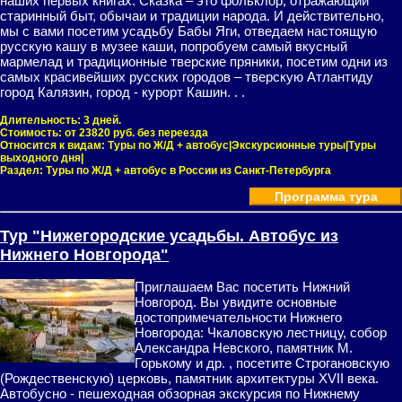
наших первых книгах. Сказка – это фольклор, отражающий
старинный быт, обычаи и традиции народа. И действительно,
мы с вами посетим усадьбу Бабы Яги, отведаем настоящую
русскую кашу в музее каши, попробуем самый вкусный
мармелад и традиционные тверские пряники, посетим одни из
самых красивейших русских городов – тверскую Атлантиду
город Калязин, город - курорт Кашин. . .
Длительность:
3 дней.
Стоимость:
от 23820 руб. без переезда
Относится к видам:
Туры по Ж/Д + автобус|Экскурсионные туры|Туры
выходного дня|
Раздел:
Туры по Ж/Д + автобус в России из Санкт-Петербурга
Программа тура
Тур "Нижегородские усадьбы. Автобус из
Нижнего Новгорода"
Приглашаем Вас посетить Нижний
Новгород. Вы увидите основные
достопримечательности Нижнего
Новгорода: Чкаловскую лестницу, собор
Александра Невского, памятник М.
Горькому и др. , посетите Строгановскую
(Рождественскую) церковь, памятник архитектуры ХVII века.
Автобусно - пешеходная обзорная экскурсия по Нижнему