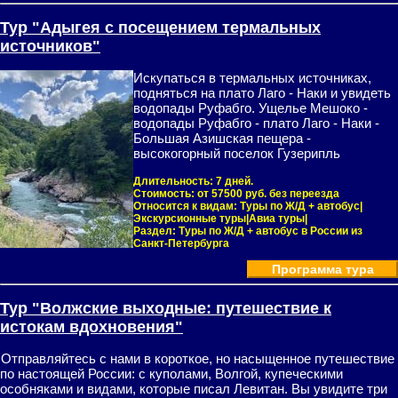
Тур "Адыгея с посещением термальных
источников"
Искупаться в термальных источниках,
подняться на плато Лаго - Наки и увидеть
водопады Руфабго. Ущелье Мешоко -
водопады Руфабго - плато Лаго - Наки -
Большая Азишская пещера -
высокогорный поселок Гузерипль
Длительность:
7 дней.
Стоимость:
от 57500 руб. без переезда
Относится к видам:
Туры по Ж/Д + автобус|
Экскурсионные туры|Авиа туры|
Раздел:
Туры по Ж/Д + автобус в России из
Санкт-Петербурга
Программа тура
Тур "Волжские выходные: путешествие к
истокам вдохновения"
Отправляйтесь с нами в короткое, но насыщенное путешествие
по настоящей России: с куполами, Волгой, купеческими
особняками и видами, которые писал Левитан. Вы увидите три