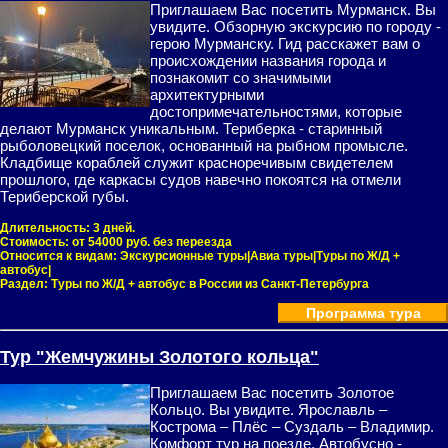
Приглашаем Вас посетить Мурманск. Вы
увидите. Обзорную экскурсию по городу -
герою Мурманску. Гид расскажет вам о
происхождении названия города и
познакомит со значимыми
архитектурными
достопримечательностями, которые
делают Мурманск уникальным. Териберка - старинный
рыболовецкий поселок, основанный на рыбном промысле.
Кладбище кораблей служит красноречивым свидетелем
прошлого, где каркасы судов навечно покоятся на отмели
Териберской губы.
Длительность:
3 дней.
Стоимость:
от 54000 руб. без переезда
Относится к видам:
Экскурсионные туры|Авиа туры|Туры по Ж/Д +
автобус|
Раздел:
Туры по Ж/Д + автобус в России из Санкт-Петербурга
Программа тура
Тур "Жемчужины Золотого кольца"
Приглашаем Вас посетить Золотое
Кольцо. Вы увидите. Ярославль –
Кострома – Плёс – Суздаль – Владимир.
Комфорт тур на поезде. Автобусно -