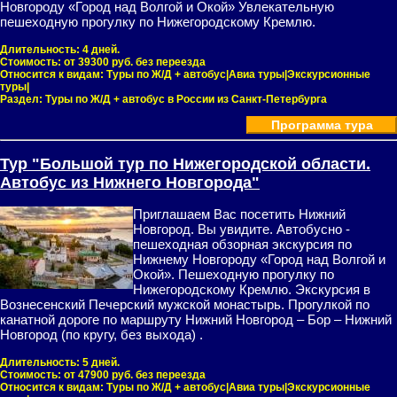
Новгороду «Город над Волгой и Окой» Увлекательную
пешеходную прогулку по Нижегородскому Кремлю.
Длительность:
4 дней.
Стоимость:
от 39300 руб. без переезда
Относится к видам:
Туры по Ж/Д + автобус|Авиа туры|Экскурсионные
туры|
Раздел:
Туры по Ж/Д + автобус в России из Санкт-Петербурга
Программа тура
Тур "Большой тур по Нижегородской области.
Автобус из Нижнего Новгорода"
Приглашаем Вас посетить Нижний
Новгород. Вы увидите. Автобусно -
пешеходная обзорная экскурсия по
Нижнему Новгороду «Город над Волгой и
Окой». Пешеходную прогулку по
Нижегородскому Кремлю. Экскурсия в
Вознесенский Печерский мужской монастырь. Прогулкой по
канатной дороге по маршруту Нижний Новгород – Бор – Нижний
Новгород (по кругу, без выхода) .
Длительность:
5 дней.
Стоимость:
от 47900 руб. без переезда
Относится к видам:
Туры по Ж/Д + автобус|Авиа туры|Экскурсионные