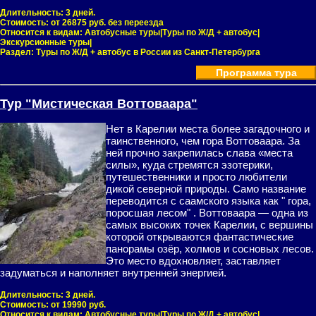
Длительность:
3 дней.
Стоимость:
от 26875 руб. без переезда
Относится к видам:
Автобусные туры|Туры по Ж/Д + автобус|
Экскурсионные туры|
Раздел:
Туры по Ж/Д + автобус в России из Санкт-Петербурга
Программа тура
Тур "Мистическая Воттоваара"
Нет в Карелии места более загадочного и
таинственного, чем гора Воттоваара. За
ней прочно закрепилась слава «места
силы», куда стремятся эзотерики,
путешественники и просто любители
дикой северной природы. Само название
переводится с саамского языка как " гора,
поросшая лесом" . Воттоваара — одна из
самых высоких точек Карелии, с вершины
которой открываются фантастические
панорамы озёр, холмов и сосновых лесов.
Это место вдохновляет, заставляет
задуматься и наполняет внутренней энергией.
Длительность:
3 дней.
Стоимость:
от 19990 руб.
Относится к видам:
Автобусные туры|Туры по Ж/Д + автобус|