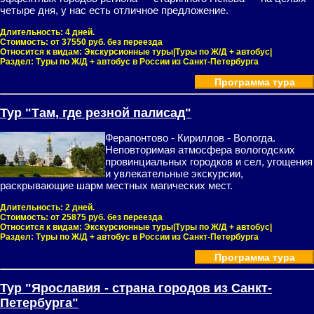
четыре дня, у нас есть отличное предложение.
Длительность:
4 дней.
Стоимость:
от 37550 руб. без переезда
Относится к видам:
Экскурсионные туры|Туры по Ж/Д + автобус|
Раздел:
Туры по Ж/Д + автобус в России из Санкт-Петербурга
Программа тура
Тур "Там, где резной палисад"
Ферапонтово - Кириллов - Вологда.
Неповторимая атмосфера вологодских
провинциальных городков и сел, угощения
и увлекательные экскурсии,
раскрывающие шарм местных магических мест.
Длительность:
2 дней.
Стоимость:
от 25875 руб. без переезда
Относится к видам:
Экскурсионные туры|Туры по Ж/Д + автобус|
Раздел:
Туры по Ж/Д + автобус в России из Санкт-Петербурга
Программа тура
Тур "Ярославия - страна городов из Санкт‑
Петербурга"