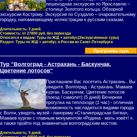
пешеходная экскурсия по Ярославлю –
столице Золотого кольца. Обзорной
экскурсии Кострому. Экскурсия по Суздалю – очаровательному
городку, напоминающему иллюстрации к русским сказкам.
Длительность:
3 дней.
Стоимость:
от 27800 руб. без переезда
Относится к видам:
Туры по Ж/Д + автобус|Экскурсионные туры|
Раздел:
Туры по Ж/Д + автобус в России из Санкт-Петербурга
Программа тура
Тур "Волгоград - Астрахань - Баскунчак.
Цветение лотосов"
Приглашаем Вас посетить Астрахань . Вы
увидите. Волгоград - Астрахань. Мамаев
курган. Баскунчак. Цветение лотосов
(поезд / самолет) (5 дней) Вечерняя
прогулка на теплоходе (1 час) - отличная
возможность насладиться видами города
с Волги, увидеть музей - панораму «Сталинградская битва»,
Мамаев курган с главным монументом «Родина - мать зовёт! »,
а также пройти под знаменитым волгоградским мостом.
Длительность:
5 дней.