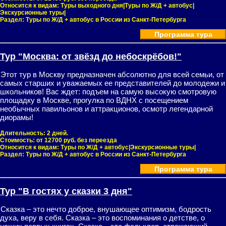
Относится к видам:
Туры выходного дня|Туры по Ж/Д + автобус|
Экскурсионные туры|
Раздел:
Туры по Ж/Д + автобус в России из Санкт-Петербурга
Программа тура
Тур "Москва: от звёзд до небоскрёбов!"
Этот тур в Москву предназначен абсолютно для всей семьи, от
самых старших и уважаемых ее представителей до молодежи и
школьников! Вас ждет: подъем на самую высокую смотровую
площадку в Москве, прогулка по ВДНХ с посещением
необычных павильонов и аттракционов, осмотр легендарной
диорамы!
Длительность:
2 дней.
Стоимость:
от 12700 руб. без переезда
Относится к видам:
Туры по Ж/Д + автобус|Экскурсионные туры|
Раздел:
Туры по Ж/Д + автобус в России из Санкт-Петербурга
Программа тура
Тур "В гостях у сказки 3 дня"
Сказка – это нечто доброе, внушающее оптимизм, бодрость
духа, веру в себя. Сказка – это воспоминания о детстве, о