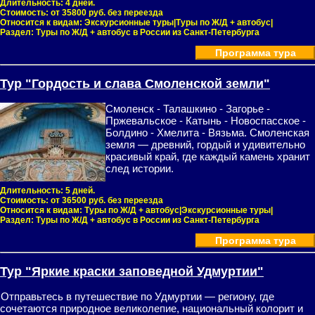
Длительность:
4 дней.
Стоимость:
от 35800 руб. без переезда
Относится к видам:
Экскурсионные туры|Туры по Ж/Д + автобус|
Раздел:
Туры по Ж/Д + автобус в России из Санкт-Петербурга
Программа тура
Тур "Гордость и слава Смоленской земли"
Смоленск - Талашкино - Загорье -
Пржевальское - Катынь - Новоспасское -
Болдино - Хмелита - Вязьма. Смоленская
земля — древний, гордый и удивительно
красивый край, где каждый камень хранит
след истории.
Длительность:
5 дней.
Стоимость:
от 36500 руб. без переезда
Относится к видам:
Туры по Ж/Д + автобус|Экскурсионные туры|
Раздел:
Туры по Ж/Д + автобус в России из Санкт-Петербурга
Программа тура
Тур "Яркие краски заповедной Удмуртии"
Отправьтесь в путешествие по Удмуртии — региону, где
сочетаются природное великолепие, национальный колорит и