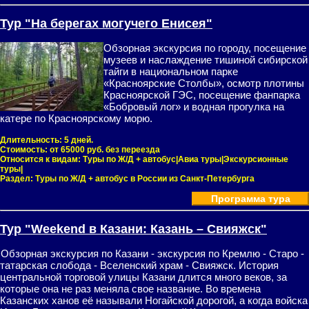
Тур "На берегах могучего Енисея"
Обзорная экскурсия по городу, посещение
музеев и наслаждение тишиной сибирской
тайги в национальном парке
«Красноярские Столбы», осмотр плотины
Красноярской ГЭС, посещение фанпарка
«Бобровый лог» и водная прогулка на
катере по Красноярскому морю.
Длительность:
5 дней.
Стоимость:
от 65000 руб. без переезда
Относится к видам:
Туры по Ж/Д + автобус|Авиа туры|Экскурсионные
туры|
Раздел:
Туры по Ж/Д + автобус в России из Санкт-Петербурга
Программа тура
Тур "Weekend в Казани: Казань – Свияжск"
Обзорная экскурсия по Казани - экскурсия по Кремлю - Старо -
татарская слобода - Вселенский храм - Свияжск. История
центральной торговой улицы Казани длится много веков, за
которые она не раз меняла свое название. Во времена
Казанских ханов её называли Ногайской дорогой, а когда войска