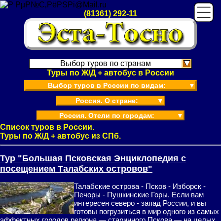
(81361) 292-11
Выбор туров по странам
Туры по Ж/Д + автобус в России
Выбор туров в России по видам:
▼
Россия. О стране:
▼
Россия. Отели по городам:
▼
Список туров в России.
Туры по Ж/Д + автобус из СПб.
Тур "Большая Псковская Энциклопедия с
посещением Талабских островов"
Талабские острова - Псков - Изборск -
Печоры - Пушкинские Горы. Если вам
интересен северо - запад России, и вы
готовы погрузиться в мир одного из самых
эффектных городов региона — старинного Пскова — на целых