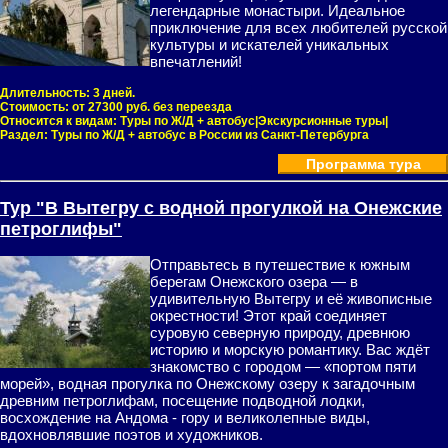
легендарные монастыри. Идеальное
приключение для всех любителей русской
культуры и искателей уникальных
впечатлений!
Длительность:
3 дней.
Стоимость:
от 27300 руб. без переезда
Относится к видам:
Туры по Ж/Д + автобус|Экскурсионные туры|
Раздел:
Туры по Ж/Д + автобус в России из Санкт-Петербурга
Программа тура
Тур "В Вытегру с водной прогулкой на Онежские
петроглифы"
Отправьтесь в путешествие к южным
берегам Онежского озера — в
удивительную Вытегру и её живописные
окрестности! Этот край соединяет
суровую северную природу, древнюю
историю и морскую романтику. Вас ждёт
знакомство с городом — «портом пяти
морей», водная прогулка по Онежскому озеру к загадочным
древним петроглифам, посещение подводной лодки,
восхождение на Андома - гору и великолепные виды,
вдохновлявшие поэтов и художников.