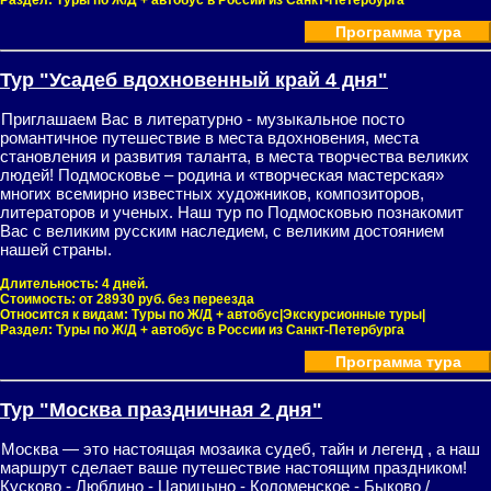
Раздел:
Туры по Ж/Д + автобус в России из Санкт-Петербурга
Программа тура
Тур "Усадеб вдохновенный край 4 дня"
Приглашаем Вас в литературно - музыкальное посто
романтичное путешествие в места вдохновения, места
становления и развития таланта, в места творчества великих
людей! Подмосковье – родина и «творческая мастерская»
многих всемирно известных художников, композиторов,
литераторов и ученых. Наш тур по Подмосковью познакомит
Вас c великим русским наследием, с великим достоянием
нашей страны.
Длительность:
4 дней.
Стоимость:
от 28930 руб. без переезда
Относится к видам:
Туры по Ж/Д + автобус|Экскурсионные туры|
Раздел:
Туры по Ж/Д + автобус в России из Санкт-Петербурга
Программа тура
Тур "Москва праздничная 2 дня"
Москва — это настоящая мозаика судеб, тайн и легенд , а наш
маршрут сделает ваше путешествие настоящим праздником!
Кусково - Люблино - Царицыно - Коломенское - Быково /