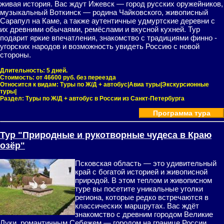
живая история. Вас ждут Ижевск — город русских оружейников,
музыкальный Воткинск — родина Чайковского, живописный
Сарапул на Каме, а также аутентичные удмуртские деревни с
их древними обычаями, ремёслами и вкусной кухней. Тур
подарит яркие впечатления, знакомство с традициями финно -
угорских народов и возможность увидеть Россию с новой
стороны.
Длительность:
5 дней.
Стоимость:
от 46600 руб. без переезда
Относится к видам:
Туры по Ж/Д + автобус|Авиа туры|Экскурсионные
туры|
Раздел:
Туры по Ж/Д + автобус в России из Санкт-Петербурга
Программа тура
Тур "Природные и рукотворные чудеса в Краю
озёр"
Псковская область — это удивительный
край с богатой историей и живописной
природой. В этом теплом и живописном
туре вы посетите уникальные уголки
региона, которые редко встречаются в
классических маршрутах. Вас ждёт
знакомство с древним городом Великие
Луки, романтичным Себежем — городом на границе России,