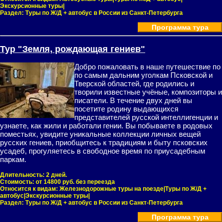
Экскурсионные туры|
Раздел:
Туры по Ж/Д + автобус в России из Санкт-Петербурга
Программа тура
Тур "Земля, рождающая гениев"
Добро пожаловать в наше путешествие по
по самым дальним уголкам Псковской и
Тверской областей, где родились и
творили известные учёные, композиторы и
писатели. В течение двух дней вы
посетите родину выдающихся
представителей русской интеллигенции и
узнаете, как жили и работали гении. Вы побываете в родовых
поместьях, увидите уникальные коллекции личных вещей
русских гениев, приобщитесь к традициям и быту псковских
усадеб, прогуляетесь в свободное время по приусадебным
паркам.
Длительность:
2 дней.
Стоимость:
от 14800 руб. без переезда
Относится к видам:
Железнодорожные туры на поезде|Туры по Ж/Д +
автобус|Экскурсионные туры|
Раздел:
Туры по Ж/Д + автобус в России из Санкт-Петербурга
Программа тура