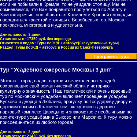
если не побывали в Кремле, то не увидели столицу. Мы не
сомневаемся, что Вам понравится прогуляться по Арбату и
Замоскворечью, полюбоваться Кремлем и Красной площадью,
насладиться красотой столицы с Воробьевых гор. Москва
прекрасна, многогранна и удивительна.
Длительность:
3 дней.
Стоимость:
от 17350 руб. без переезда
Относится к видам:
Туры по Ж/Д + автобус|Экскурсионные туры|
Раздел:
Туры по Ж/Д + автобус в России из Санкт-Петербурга
Программа тура
Тур "Усадебное ожерелье Москвы 3 дня"
Москва – город садов, парков и великолепных усадеб,
сохранивших свой романтический облик и историко -
культурную значимость! Наш тематический и очень красивый
тур по московским усадьбам включает посещение усадьбы
Кусково и дворца в Люблино, прогулку по Государеву двору и
царским покоям в Коломенском, экскурсию в дврцово -
парковый комплекс Царицыно и знакомство с необычными по
архитектуре усадьбами в Быково или Марфино. К туру можно
присоединиться из любого города!
Длительность:
3 дней.
Стоимость:
от 21430 руб. без переезда