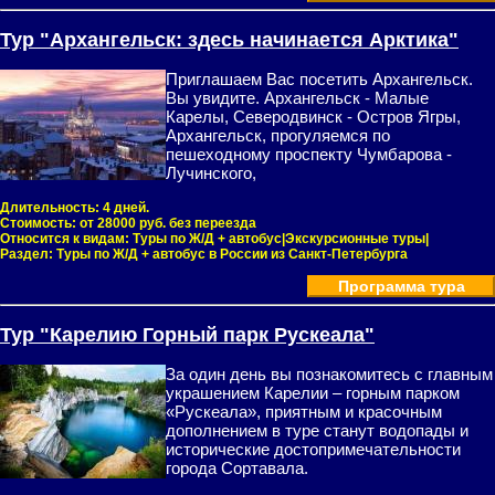
Тур "Архангельск: здесь начинается Арктика"
Приглашаем Вас посетить Архангельск.
Вы увидите. Архангельск - Малые
Карелы, Северодвинск - Остров Ягры,
Архангельск, прогуляемся по
пешеходному проспекту Чумбарова -
Лучинского,
Длительность:
4 дней.
Стоимость:
от 28000 руб. без переезда
Относится к видам:
Туры по Ж/Д + автобус|Экскурсионные туры|
Раздел:
Туры по Ж/Д + автобус в России из Санкт-Петербурга
Программа тура
Тур "Карелию Горный парк Рускеала"
За один день вы познакомитесь с главным
украшением Карелии – горным парком
«Рускеала», приятным и красочным
дополнением в туре станут водопады и
исторические достопримечательности
города Сортавала.