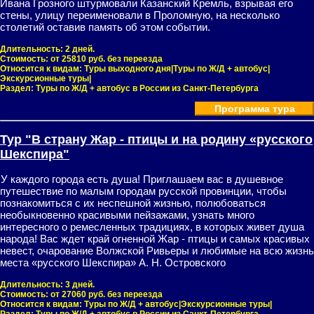
Ивана Грозного штурмовали Казанский Кремль, взрывая его
стены, улицу переименовали в Проломную, на несколько
столетий оставив память об этом событии.
Длительность:
2 дней.
Стоимость:
от 25810 руб. без переезда
Относится к видам:
Туры выходного дня|Туры по Ж/Д + автобус|
Экскурсионные туры|
Раздел:
Туры по Ж/Д + автобус в России из Санкт-Петербурга
Программа тура
Тур "В страну Жар - птицы и на родину «русского
Шекспира"
У каждого города есть душа! Приглашаем вас в душевное
путешествие по малым городам русской провинции, чтобы
познакомиться с их неспешной жизнью, полюбоваться
необыкновенно красивыми пейзажами, узнать много
интересного о ремесленных традициях, в которых живет душа
народа! Вас ждет край огненной Жар - птицы и самых красивых
невест, очарование Волжской Ривьеры и любимые на всю жизнь
места «русского Шекспира» А. Н. Островского
Длительность:
3 дней.
Стоимость:
от 27060 руб. без переезда
Относится к видам:
Туры по Ж/Д + автобус|Экскурсионные туры|