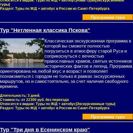
Относится к видам:
Туры по Ж/Д + автобус|Авиа туры|Экскурсионные
туры|
Раздел:
Туры по Ж/Д + автобус в России из Санкт-Петербурга
Программа тура
Тур "Нетленная классика Пскова"
Классическая экскурсионная программа в
которой вы сможете полностью
погрузиться в атмосферу старой Руси и
соприкоснуться с вечностью
православных храмов, святых источников
исторических фактов и легенд. Программа
ориентирована на любой вкус и возраст и позволяет
познакомиться с городом не только в рамках экскурсионных
маршрутов, но и самостоятельно, за счет наличия свободного
времени.
Длительность:
3 дней.
Стоимость:
от 22300 руб. без переезда
Относится к видам:
Туры по Ж/Д + автобус|Экскурсионные туры|
Раздел:
Туры по Ж/Д + автобус в России из Санкт-Петербурга
Программа тура
Тур "Три дня в Есенинском краю"