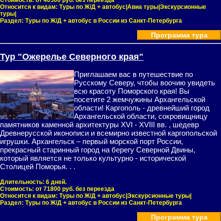
Стоимость:
от 40500 руб. без переезда
Относится к видам:
Туры по Ж/Д + автобус|Авиа туры|Экскурсионные
туры|
Раздел:
Туры по Ж/Д + автобус в России из Санкт-Петербурга
Программа тура
Тур "Ожерелье Северного края"
Приглашаем вас в путешествие по
Русскому Северу, чтобы воочию увидеть
всю красоту Поморского края! Вы
посетите 2 жемчужины Архангельской
области! Каргополь - древнейший город
Архангельской области, сокровищницу
памятников каменной архитектуры XVI - XVIII вв. , шедевр
Древнерусской иконописи и всемирно известной каргопольской
игрушки. Архангельск – первый морской порт России,
прекрасный старинный город на берегу Северной Двины,
который является не только культурно - исторической
Столицей Поморья. . .
Длительность:
6 дней.
Стоимость:
от 71800 руб. без переезда
Относится к видам:
Туры по Ж/Д + автобус|Экскурсионные туры|
Раздел:
Туры по Ж/Д + автобус в России из Санкт-Петербурга
Программа тура