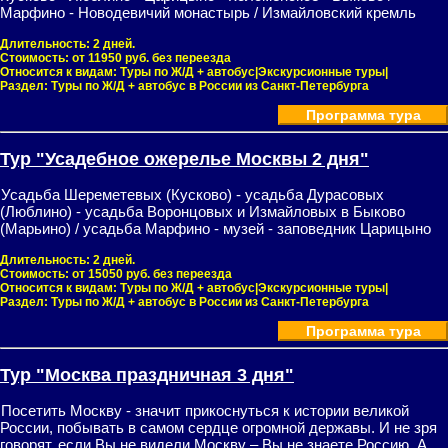
Марфино - Новодевичий монастырь / Измайловский кремль
Длительность:
2 дней.
Стоимость:
от 11950 руб. без переезда
Относится к видам:
Туры по Ж/Д + автобус|Экскурсионные туры|
Раздел:
Туры по Ж/Д + автобус в России из Санкт-Петербурга
Программа тура
Тур "Усадебное ожерелье Москвы 2 дня"
Усадьба Шереметевых (Кусково) - усадьба Дурасовых
(Люблино) - усадьба Воронцовых и Измайловых в Быково
(Марьино) / усадьба Марфино - музей - заповедник Царицыно
Длительность:
2 дней.
Стоимость:
от 15050 руб. без переезда
Относится к видам:
Туры по Ж/Д + автобус|Экскурсионные туры|
Раздел:
Туры по Ж/Д + автобус в России из Санкт-Петербурга
Программа тура
Тур "Москва праздничная 3 дня"
Посетить Москву - значит прикоснуться к истории великой
России, побывать в самом сердце огромной державы. И не зря
говорят, если Вы не видели Москву – Вы не знаете Россию. А