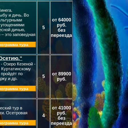
инега.
ыбу и дичь. Во
культурными
от 64000
 угощениями
руб.
5
есной дичью,
без
 – это заповедная
переезда
ограмма тура
Осетию."
- Озеро Кезеной -
о Куртатинскому
 пройдёт по
от 89900
5
рку и др.
руб.
ограмма тура
еский тур в
от 41000
ги. Осетровая
руб.
4
без
ограмма тура
переезда