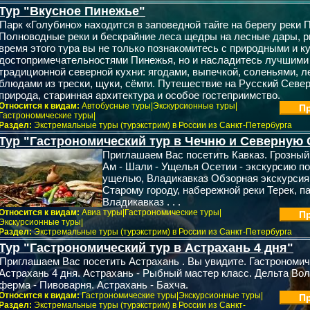
Тур "Вкусное Пинежье"
Парк «Голубино» находится в заповедной тайге на берегу реки П
Полноводные реки и бескрайние леса щедры на лесные дары, р
время этого тура вы не только познакомитесь с природными и 
достопримечательностями Пинежья, но и насладитесь лучшими
традиционной северной кухни: ягодами, выпечкой, соленьями, л
блюдами из трески, щуки, сёмги. Путешествие на Русский Север
природа, старинная архитектура и особое гостеприимство.
Относится к видам:
Автобусные туры|Экскурсионные туры|
Пр
Гастрономические туры|
Раздел:
Экстремальные туры (турэкстрим) в России из Санкт-Петербурга
Тур "Гастрономический тур в Чечню и Северную 
Приглашаем Вас посетить Кавказ. Грозный 
Ам - Шали - Ущелья Осетии - экскурсию п
ущелью, Владикавказ Обзорная экскурсия
Старому городу, набережной реки Терек, па
Владикавказ . . .
Относится к видам:
Авиа туры|Гастрономические туры|
Пр
Экскурсионные туры|
Раздел:
Экстремальные туры (турэкстрим) в России из Санкт-Петербурга
Тур "Гастрономический тур в Астрахань 4 дня"
Приглашаем Вас посетить Астрахань . Вы увидите. Гастрономич
Астрахань 4 дня. Астрахань - Рыбный мастер класс. Дельта Вол
ферма - Пивоварня. Астрахань - Бахча.
Относится к видам:
Гастрономические туры|Экскурсионные туры|
Пр
Раздел:
Экстремальные туры (турэкстрим) в России из Санкт-