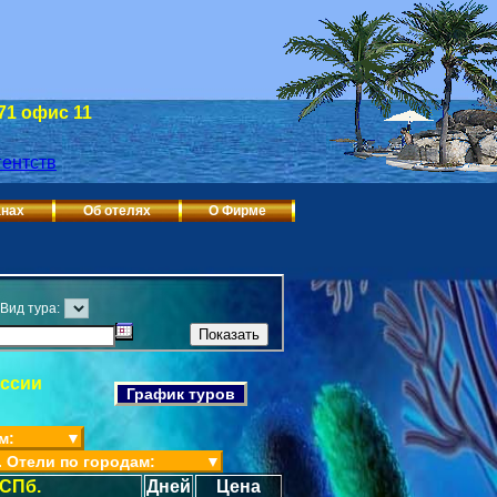
 71 офис 11
анах
Об отелях
О Фирме
Вид тура:
оссии
График туров
м:
▼
. Отели по городам:
▼
 СПб.
Дней
Цена