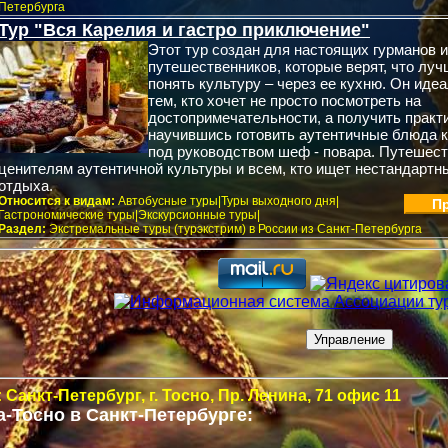
Петербурга
Тур "Вся Карелия и гастро приключение"
Этот тур создан для настоящих гурманов 
путешественников, которые верят, что лу
понять культуру – через ее кухню. Он иде
тем, кто хочет не просто посмотреть на
достопримечательности, а получить практи
научившись готовить аутентичные блюда к
под руководством шеф - повара. Путешест
ценителям аутентичной культуры и всем, кто ищет нестандарт
отдыха.
Относится к видам:
Автобусные туры|Туры выходного дня|
Пр
Гастрономические туры|Экскурсионные туры|
Раздел:
Экстремальные туры (турэкстрим) в России из Санкт-Петербурга
 Санкт-Петербург,
г. Тосно, Пр. Ленина, 71 офис 11
-Тосно в Санкт-Петербурге
: