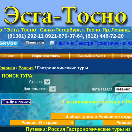
 "Эста-Тосно"
Санкт-Петербург, г. Тосно, Пр. Ленина,
(81361) 292-11 8921-879-37-64, (812) 448-72-20
Заявка
Обратная связь
Личный кабинет
О стр
Главная
/
Россия
/
Гастрономические туры
ПОИСК ТУРА
Страна:
Длительность:
Дата заезда:
Гастрономические туры в Р
On-line поиск
Выбор туров в России по вида
Россия. О стране:
▼
Россия
Путевки: Россия Гастрономические туры из