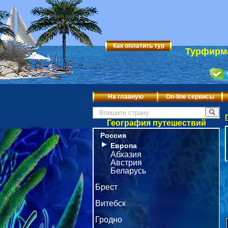
Как оплатить тур
Турфирма
На главную
On-line сервисы
География путешествий
Россия
►
Европа
Абхазия
Австрия
Беларусь
Брест
Витебск
Гродно