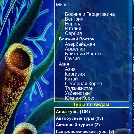
Минск
Босния и Герцеговина
Венгрия
Европа
Италия
Сербия
Ближний Восток
Азербайджан
Армения
Ближний Восток
Грузия
Азия
Азия
Киргизия
Китай
Северная Корея
Таджикистан
Узбекистан
Южная Корея
Туры по видам:
Авиа туры
(104)
Автобусные туры
(93)
Активный туризм
(2)
Гастрономические туры
(6)