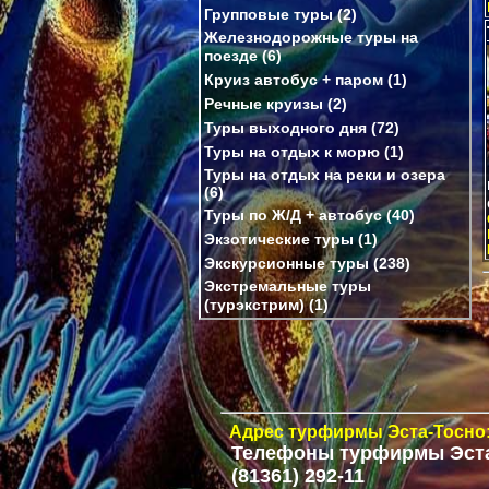
Групповые туры
(2)
Железнодорожные туры на
поезде
(6)
Круиз автобус + паром
(1)
Речные круизы
(2)
Туры выходного дня
(72)
Туры на отдых к морю
(1)
Туры на отдых на реки и озера
(6)
Туры по Ж/Д + автобус
(40)
Экзотические туры
(1)
Экскурсионные туры
(238)
Экстремальные туры
(турэкстрим)
(1)
Адрес
турфирмы Эста-Тосно:
Телефоны
турфирмы Эста
(81361) 292-11