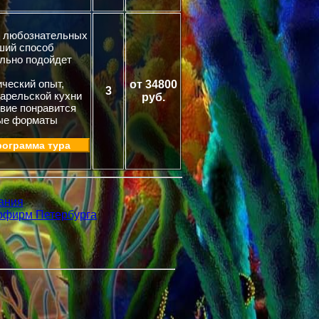
и любознательных
чший способ
ально подойдет
ческий опыт,
от 34800
3
арельской кухни
руб.
вие понравится
ные форматы
ограмма тура