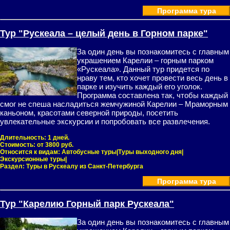
Программа тура
Тур "Рускеала – целый день в Горном парке"
За один день вы познакомитесь с главным
украшением Карелии – горным парком
«Рускеала». Данный тур придется по
нраву тем, кто хочет провести весь день в
парке и изучить каждый его уголок.
Программа составлена так, чтобы каждый
смог не спеша насладиться жемчужиной Карелии – Мраморным
каньоном, красотами северной природы, посетить
увлекательные экскурсии и попробовать все развлечения.
Длительность:
1 дней.
Стоимость:
от 3800 руб.
Относится к видам:
Автобусные туры|Туры выходного дня|
Экскурсионные туры|
Раздел:
Туры в Рускеалу из Санкт-Петербурга
Программа тура
Тур "Карелию Горный парк Рускеала"
За один день вы познакомитесь с главным