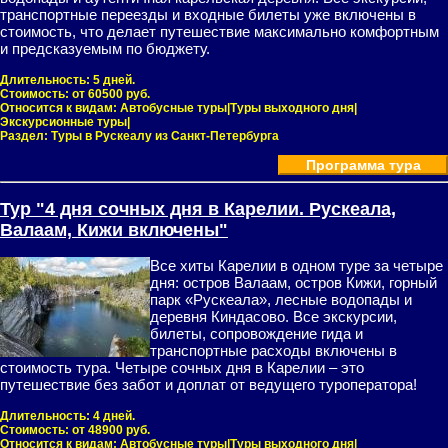
транспортные переезды и входные билеты уже включены в
стоимость, что делает путешествие максимально комфортным
и предсказуемым по бюджету.
Длительность:
5 дней.
Стоимость:
от 60500 руб.
Относится к видам:
Автобусные туры|Туры выходного дня|
Экскурсионные туры|
Раздел:
Туры в Рускеалу из Санкт-Петербурга
Программа тура
Тур "4 дня сочных дня в Карелии. Рускеала,
Валаам, Кижи включены"
Все хиты Карелии в одном туре за четыре
дня: остров Валаам, остров Кижи, горный
парк «Рускеала», лесные водопады и
деревня Киндасово. Все экскурсии,
билеты, сопровождение гида и
транспортные расходы включены в
стоимость тура. Четыре сочных дня в Карелии – это
путешествие без забот и доплат от ведущего туроператора!
Длительность:
4 дней.
Стоимость:
от 48900 руб.
Относится к видам:
Автобусные туры|Туры выходного дня|