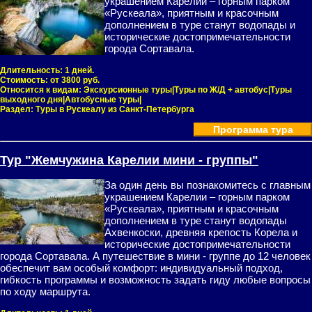
украшением Карелии – горным парком
«Рускеала», приятным и красочным
дополнением в туре станут водопады и
исторические достопримечательности
города Сортавала.
Длительность:
1 дней.
Стоимость:
от 3800 руб.
Относится к видам:
Экскурсионные туры|Туры по Ж/Д + автобус|Туры
выходного дня|Автобусные туры|
Раздел:
Туры в Рускеалу из Санкт-Петербурга
Программа тура
Тур "Жемчужина Карелии мини - группы"
За один день вы познакомитесь с главным
украшением Карелии – горным парком
«Рускеала», приятным и красочным
дополнением в туре станут водопады
Ахвенкоски, древняя крепость Корела и
исторические достопримечательности
города Сортавала. А путешествие в мини - группе до 12 человек
обеспечит вам особый комфорт: индивидуальный подход,
гибкость программы и возможность задать гиду любые вопросы
по ходу маршрута.