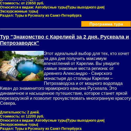
Стоимость:
от 23650 руб.
Относится к видам:
Автобусные туры|Туры выходного дня|
Экскурсионные туры|
Раздел:
Туры в Рускеалу из Санкт-Петербурга
Программа тура
Тур "Знакомство с Карелией за 2 дня. Рускеала и
Петрозаводск"
Этот идеальный выбор для тех, кто хочет
за два дня получить максимум
впечатлений от Карелии. Вы увидите
самые знаковые места региона: от
древнего Александро - Свирского
монастыря до столицы Карелии –
Петрозаводска и от мощного водопада
Кивач до знаменитого мраморного каньона Рускеала. Это
динамичное и насыщенное путешествие, которое станет яркой
перезагрузкой и позволит прочувствовать многогранную красоту
Севера.
Длительность:
2 дней.
Стоимость:
от 12200 руб.
Относится к видам:
Автобусные туры|Туры выходного дня|
Экскурсионные туры|
Раздел:
Туры в Рускеалу из Санкт-Петербурга