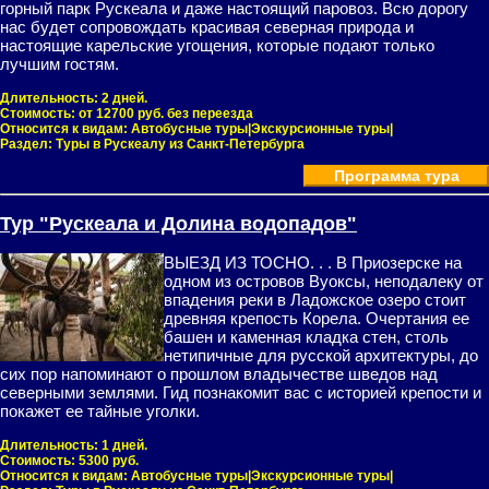
горный парк Рускеала и даже настоящий паровоз. Всю дорогу
нас будет сопровождать красивая северная природа и
настоящие карельские угощения, которые подают только
лучшим гостям.
Длительность:
2 дней.
Стоимость:
от 12700 руб. без переезда
Относится к видам:
Автобусные туры|Экскурсионные туры|
Раздел:
Туры в Рускеалу из Санкт-Петербурга
Программа тура
Тур "Рускеала и Долина водопадов"
ВЫЕЗД ИЗ ТОСНО. . . В Приозерске на
одном из островов Вуоксы, неподалеку от
впадения реки в Ладожское озеро стоит
древняя крепость Корела. Очертания ее
башен и каменная кладка стен, столь
нетипичные для русской архитектуры, до
сих пор напоминают о прошлом владычестве шведов над
северными землями. Гид познакомит вас с историей крепости и
покажет ее тайные уголки.
Длительность:
1 дней.
Стоимость:
5300 руб.
Относится к видам:
Автобусные туры|Экскурсионные туры|