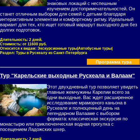
знаковых локаций с неспешным
изучением достопримечательностей. Он
станет отличным выбором для семей с детьми благодаря
интерактивным элементам и комфортному ритму. Идеальный
вариант для тех, кто ищет готовый маршрут выходного дня без
долгих подготовок.
Длительность:
2 дней.
Стоимость:
от 11600 руб.
Относится к видам:
Экскурсионные туры|Автобусные туры|
Раздел:
Туры в Рускеалу из Санкт-Петербурга
Программа тура
Тур "Карельские выходные Рускеала и Валаам"
Этот двухдневный тур позволяет увидеть
главные жемчужины Карелии всего за
одни выходные. Вас ждет расширенное
исследование мраморного каньона в
Рускеале и полноценный день на
легендарном Валааме с выбором
формата: классическая экскурсия по
монастырю или приключенческая водная прогулка с
посещением Ладожских шхер.
Длительность:
2 дней.