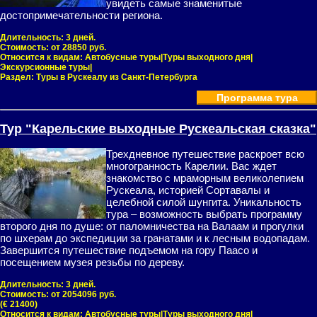
увидеть самые знаменитые
достопримечательности региона.
Длительность:
3 дней.
Стоимость:
от 28850 руб.
Относится к видам:
Автобусные туры|Туры выходного дня|
Экскурсионные туры|
Раздел:
Туры в Рускеалу из Санкт-Петербурга
Программа тура
Тур "Карельские выходные Рускеальская сказка"
Трехдневное путешествие раскроет всю
многогранность Карелии. Вас ждет
знакомство с мраморным великолепием
Рускеала, историей Сортавалы и
целебной силой шунгита. Уникальность
тура – возможность выбрать программу
второго дня по душе: от паломничества на Валаам и прогулки
по шхерам до экспедиции за гранатами и к лесным водопадам.
Завершится путешествие подъемом на гору Паасо и
посещением музея резьбы по дереву.
Длительность:
3 дней.
Стоимость:
от 2054096 руб.
(€ 21400)
Относится к видам:
Автобусные туры|Туры выходного дня|