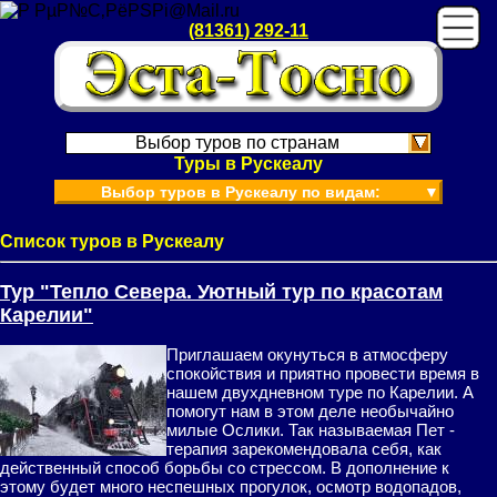
(81361) 292-11
Выбор туров по странам
Туры в Рускеалу
Выбор туров в Рускеалу по видам:
▼
Список туров в Рускеалу
Тур "Тепло Севера. Уютный тур по красотам
Карелии"
Приглашаем окунуться в атмосферу
спокойствия и приятно провести время в
нашем двухдневном туре по Карелии. А
помогут нам в этом деле необычайно
милые Ослики. Так называемая Пет -
терапия зарекомендовала себя, как
действенный способ борьбы со стрессом. В дополнение к
этому будет много неспешных прогулок, осмотр водопадов,