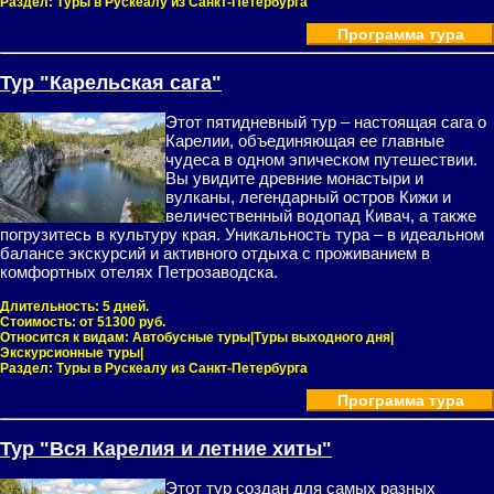
Раздел:
Туры в Рускеалу из Санкт-Петербурга
Программа тура
Тур "Карельская сага"
Этот пятидневный тур – настоящая сага о
Карелии, объединяющая ее главные
чудеса в одном эпическом путешествии.
Вы увидите древние монастыри и
вулканы, легендарный остров Кижи и
величественный водопад Кивач, а также
погрузитесь в культуру края. Уникальность тура – в идеальном
балансе экскурсий и активного отдыха с проживанием в
комфортных отелях Петрозаводска.
Длительность:
5 дней.
Стоимость:
от 51300 руб.
Относится к видам:
Автобусные туры|Туры выходного дня|
Экскурсионные туры|
Раздел:
Туры в Рускеалу из Санкт-Петербурга
Программа тура
Тур "Вся Карелия и летние хиты"
Этот тур создан для самых разных