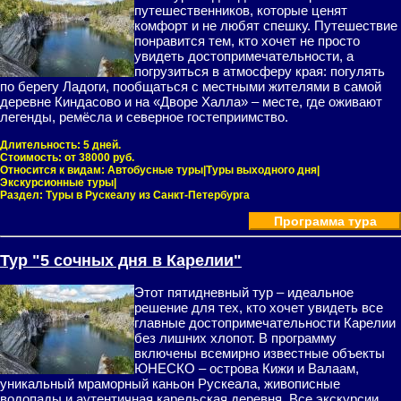
путешественников, которые ценят
комфорт и не любят спешку. Путешествие
понравится тем, кто хочет не просто
увидеть достопримечательности, а
погрузиться в атмосферу края: погулять
по берегу Ладоги, пообщаться с местными жителями в самой
деревне Киндасово и на «Дворе Халла» – месте, где оживают
легенды, ремёсла и северное гостеприимство.
Длительность:
5 дней.
Стоимость:
от 38000 руб.
Относится к видам:
Автобусные туры|Туры выходного дня|
Экскурсионные туры|
Раздел:
Туры в Рускеалу из Санкт-Петербурга
Программа тура
Тур "5 сочных дня в Карелии"
Этот пятидневный тур – идеальное
решение для тех, кто хочет увидеть все
главные достопримечательности Карелии
без лишних хлопот. В программу
включены всемирно известные объекты
ЮНЕСКО – острова Кижи и Валаам,
уникальный мраморный каньон Рускеала, живописные
водопады и аутентичная карельская деревня. Все экскурсии,