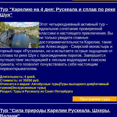
Тур "Карелию на 4 дня: Рускеала и сплав по реке
Шуя"
Этот четырехдневный активный тур –
идеальное сочетание проверенной
классики и настоящего приключения. Вы
не только увидите главные
достопримечательности Карелии, такие
как Александро - Свирский монастырь и
горный парк «Рускеала», но и испытаете острые ощущения от
сплава по реке Шуя с прохождением порогов. Завершится
путешествие экспедицией к лесным водопадам и поиском
граната, что позволит почувствовать себя настоящим
первооткрывателем.
Длительность:
4 дней.
Стоимость:
от 35050 руб.
Относится к видам:
Автобусные туры|Туры выходного дня|Активный
туризм|Экскурсионные туры|
Раздел:
Туры в Рускеалу из Санкт-Петербурга
Программа тура
Тур "Сила природы Карелии Рускеала, Шхеры,
Валаам"