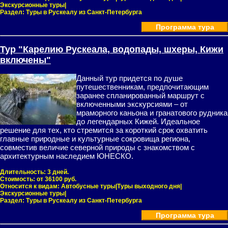
Экскурсионные туры|
Раздел:
Туры в Рускеалу из Санкт-Петербурга
Программа тура
Тур "Карелию Рускеала, водопады, шхеры, Кижи
включены"
Данный тур придется по душе
путешественникам, предпочитающим
заранее спланированный маршрут с
включенными экскурсиями – от
мраморного каньона и гранатового рудника
до легендарных Кижей. Идеальное
решение для тех, кто стремится за короткий срок охватить
главные природные и культурные сокровища региона,
совместив величие северной природы с знакомством с
архитектурным наследием ЮНЕСКО.
Длительность:
3 дней.
Стоимость:
от 36100 руб.
Относится к видам:
Автобусные туры|Туры выходного дня|
Экскурсионные туры|
Раздел:
Туры в Рускеалу из Санкт-Петербурга
Программа тура