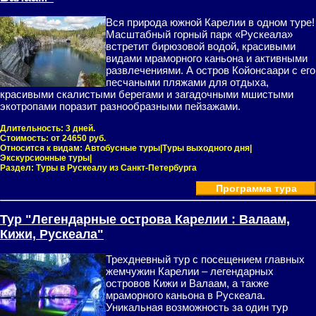
Вся природа южной Карелии в одном туре!
Масштабный горный парк «Рускеала»
встретит бирюзовой водой, красивыми
видами мраморного каньона и активными
развлечениями. А остров Койонсаари с его
песчаными пляжами для отдыха,
красивыми скалистыми берегами и загадочными мшистыми
экотропами поразит разнообразными пейзажами.
Длительность:
3 дней.
Стоимость:
от 24650 руб.
Относится к видам:
Автобусные туры|Туры выходного дня|
Экскурсионные туры|
Раздел:
Туры в Рускеалу из Санкт-Петербурга
Программа тура
Тур "Легендарные острова Карелии : Валаам,
Кижи, Рускеала"
Трехдневный тур с посещением главных
жемчужин Карелии – легендарных
островов Кижи и Валаам, а также
мраморного каньона в Рускеала.
Уникальная возможность за один тур