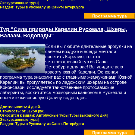
Экскурсионные туры|
Раздел:
Туры в Рускеалу из Санкт-Петербурга
Программа тура
Тур "Сила природы Карелии Рускеала, Шхеры,
Валаам, Водопады"
Если вы любите длительные прогулки на
свежем воздухе и всегда мечтали
посетить Карелию, то этот
четырехдневный тур из Санкт -
Петербурга для вас! Вы увидите всю
красоту южной Карелии. Основная
программа тура знакомит вас с главными жемчужинами Южной
Карелии: вы прогуляетесь по ладожским шхерам на острове
Койонсаари, исследуете таинственные протосаамские
лабиринты, восхититесь мраморным каньоном в Рускеала и
посетите живописную Долину водопадов.
Длительность:
4 дней.
Стоимость:
от 31750 руб.
Относится к видам:
Автобусные туры|Туры выходного дня|
Экскурсионные туры|
Раздел:
Туры в Рускеалу из Санкт-Петербурга
Программа тура