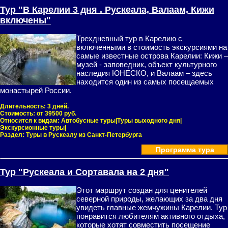
Тур "В Карелии 3 дня . Рускеала, Валаам, Кижи
включены"
Трехдневный тур в Карелию с
включенными в стоимость экскурсиями на
самые известные острова Карелии: Кижи –
музей - заповедник, объект культурного
наследия ЮНЕСКО, и Валаам – здесь
находится один из самых посещаемых
монастырей России.
Длительность:
3 дней.
Стоимость:
от 39500 руб.
Относится к видам:
Автобусные туры|Туры выходного дня|
Экскурсионные туры|
Раздел:
Туры в Рускеалу из Санкт-Петербурга
Программа тура
Тур "Рускеала и Сортавала на 2 дня"
Этот маршрут создан для ценителей
северной природы, желающих за два дня
увидеть главные жемчужины Карелии. Тур
понравится любителям активного отдыха,
которые хотят совместить посещение