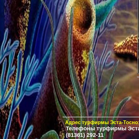
Адрес
турфирмы Эста-Тосно:
Телефоны
турфирмы Эста
(81361) 292-11