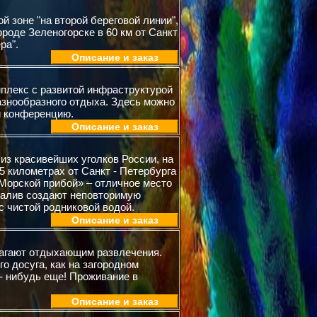
 зоне "на второй береговой линии",
ороде Зеленогорске в 60 км от Санкт
ра".
Описание и заказ
мплекс с развитой инфраструктурой
азнообразного отдыха. Здесь можно
и конференцию.
Описание и заказ
из красивейших уголков России, на
45 километрах от Санкт - Петербурга
«Морской прибой» – отличное место
 залив создают неповторимую
с чистой родниковой водой.
Описание и заказ
лагают отдыхающим развлечения.
о досуга, как на загородном
 - нибудь еще! Проживание в
Описание и заказ