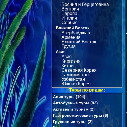
Босния и Герцеговина
Венгрия
Европа
Италия
Сербия
Ближний Восток
Азербайджан
Армения
Ближний Восток
Грузия
Азия
Азия
Киргизия
Китай
Северная Корея
Таджикистан
Узбекистан
Южная Корея
Туры по видам:
Авиа туры
(104)
Автобусные туры
(92)
Активный туризм
(2)
Гастрономические туры
(6)
Групповые туры
(2)