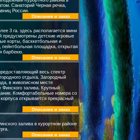
том. Санаторий Черная речка,
авниц России.
Описание и заказ
лее 3 га. здесь располагается мини
тей предусмотрены детские игровые
ные корты, басккетбольная и
, пейнтбольная площадка, открытая
я барбекю.
Описание и заказ
предоставляющий весь спектр
агородного отдыха. Загородный
ода, в живописном месте
у Финского залива. Крупный
здание. Комфортабельные номера со
 корпуса открывается прекрасный
Описание и заказ
Финского залива в курортном районе
рга.
Описание и заказ