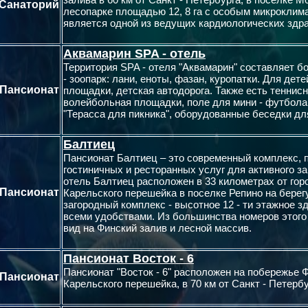
Санаторий
лесопарке площадью 12, 8 га с особым микроклима
является одной из ведущих кардиологических здр
Аквамарин SPA - отель
Территория SPA - отеля "Аквамарин" составляет бо
- зоопарк: лани, еноты, фазан, куропатки. Для де
Пансионат
площадки, детская автодорога. Также есть теннис
волейбольная площадки, поле для мини - футбола
"Терасса для пикника", оборудованные беседки дл
Балтиец
Пансионат Балтиец – это современный комплекс, 
гостиничных и ресторанных услуг для активного з
отель Балтиец расположен в 33 километрах от гор
Пансионат
Карельского перешейка в поселке Репино на берег
загородный комплекс - высотное 12 - ти этажное 
всеми удобствами. Из большинства номеров этого
вид на Финский залив и лесной массив.
Пансионат Восток - 6
Пансионат "Восток - 6" расположен на побережье 
Пансионат
Карельского перешейка, в 70 км от Санкт - Петербу