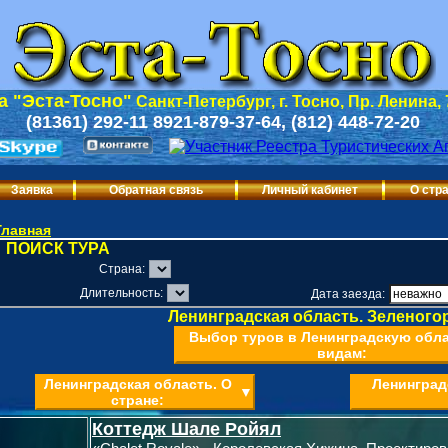
 "Эста-Тосно"
Санкт-Петербург, г. Тосно, Пр. Ленина,
(81361) 292-11 8921-879-37-64, (812) 448-72-20
Заявка
Обратная связь
Личный кабинет
О стр
Главная
ПОИСК ТУРА
Страна:
Длительность:
Дата заезда:
Ленинградская область. Зеленогор
Выбор туров в Ленинградскую обла
видам:
Ленинградская область. О
Ленинград
▼
стране:
Коттедж Шале Ройял