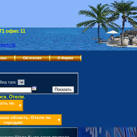
 71 офис 11
анах
Об отелях
О Фирме
Вид тура:
ск. Отели.
сть по
▼
ская область. Отели по
▼
городам: