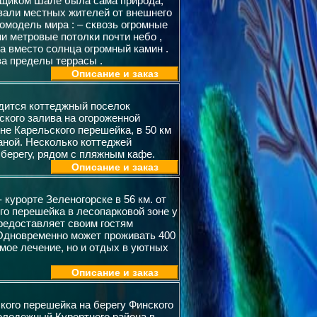
овщиком Шале была сама природа,
зали местных жителей от внешнего
омодель мира : – сквозь огромные
и метровые потолки почти небо ,
а вместо солнца огромный камин .
а пределы террасы .
Описание и заказ
одится коттеджный поселок
ского залива на огороженной
не Карельского перешейка, в 50 км
раной. Несколько коттеджей
берегу, рядом с пляжным кафе.
Описание и заказ
 курорте Зеленогорске в 56 км. от
го перешейка в лесопарковой зоне у
редоставляет своим гостям
Одновременно может проживать 400
ое лечение, но и отдых в уютных
Описание и заказ
кого перешейка на берегу Финского
Молодежный Курортного района в