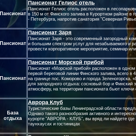
Пансионат Гелиос отель
Пансионат Гелиос отель расположен в лесопарковой
Пансионат
в 150 м от Финского залива в Курортном районе в г
- Петербурга, напротив санатория "Северная Ривье
Пансионат Заря
Пансионат Заря - это современный загородный ко
Пансионат
и большим спектром услуг для незабываемого и р
провести корпоративное мероприятие, семинар ил
Пансионат Морской прибой
Пансионат «Морской прибой» расположен в одном 
первой береговой линии Финского залива, всего в 
Пансионат
на границе пос. Коморово и города Зеленогорска. 
для загородного отдыха: сосновый бор и Финский
атмосферу, на территории пансионата бьют ключи 
Аврора Клуб
Туристические базы Ленинградской области пред
База
Однако такого разнообразия активного и интересног
отдыха
курорте "АВРОРА - КЛУБ", вы вряд ли найдете где
таунхаусах и гостиницах