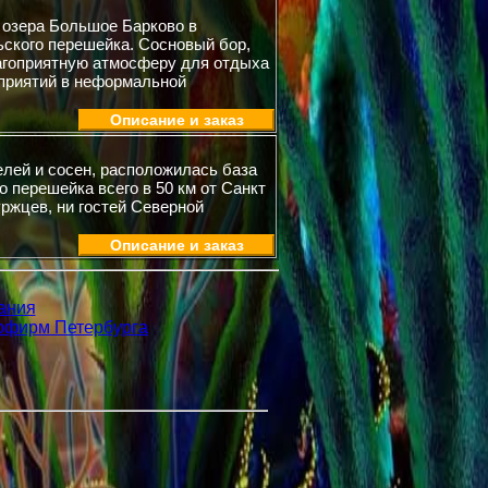
 озера Большое Барково в
ьского перешейка. Сосновый бор,
лагоприятную атмосферу для отдыха
приятий в неформальной
Описание и заказ
елей и сосен, расположилась база
 перешейка всего в 50 км от Санкт
ржцев, ни гостей Северной
Описание и заказ