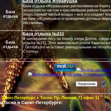
База отдыха Журавушка
База отдыха «Журавушка» расположена на берегу
экологически чистом и красивейшем районе Карел
База
озеро, свежий чистый воздух – все это создает б
отдыха
на базе «Журавушка» и проведения деловых меро
обстановке.
База отдыха №211
В заповедном лесу на берегу озера Долгое, среди 
База
отдыха №211. Этот живописный уголок Карельского
отдыха
- Петербурга не оставит равнодушными ни петербу
Столицы.
 Санкт-Петербург,
г. Тосно, Пр. Ленина, 71 офис 11
-Тосно в Санкт-Петербурге
: