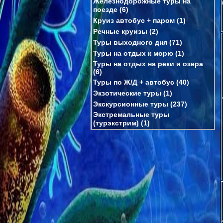
Железнодорожные туры на
поезде
(6)
Круиз автобус + паром
(1)
Речные круизы
(2)
Туры выходного дня
(71)
Туры на отдых к морю
(1)
Туры на отдых на реки и озера
(6)
Туры по Ж/Д + автобус
(40)
Экзотические туры
(1)
Экскурсионные туры
(237)
Экстремальные туры
(турэкстрим)
(1)