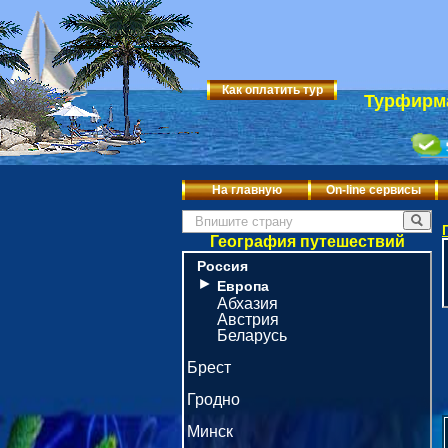
Как оплатить тур
Турфирма
На главную
On-line сервисы
География путешествий
Россия
►
Европа
Абхазия
Австрия
Беларусь
Брест
Гродно
Минск