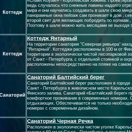
«Chalet Royale» - Королевская Хижина. Проектир
ведь случалось что снежные лавины надолго отре
мира и они научились создавать в шале свою микр
Коттедж
панорамные окна пейзаж сам проникает в дом , сем
второй свет для желающих побродить по холмам , 
Поэтому в шале можно жить месяцами не выходя з
Коттедж Янтарный
На территории санатория "Северная ривьера" нах
"Янтарный". Коттеджи расположены в 100 м от Фин
Коттедж
территории в экологически чистой лесопарковой зо
от Санкт - Петербурга. с отдельной стоянкой и ох
расположены непосредственно на пляже на самом 
Санаторий Балтийский берег
Санаторий Балтийский берег расположен в городе -
Санкт - Петербурга в живописном месте Карельско
Финского залива. Санаторий «Балтийский берег» п
Санаторий
комфортное проживание в современных номерах. 
отдыхающих. Обеспечивается не только необходим
номерах с современным дизайном.
Санаторий Черная Речка
Расположен в экологически чистом уголке Карельс
залива в 60 км от Санкт - Петербурга, в поселке 