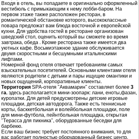
Входя в отель, вы попадаете в оригинально оформленный
вестибюль с примыкающим к нему лобби-баром. На
первом этаже также расположен ресторан, в
романтической обстановке которого, высококлассные
повара предложат вам блюда восточной и европейской
кухни. Для удобства гостей в ресторане организован
шведский стол, оценить который вы сможете во время
завтрака, обеда . Кроме ресторана также имеется два
уютных кафе. Восьмиэтажное здание обслуживается
двумя скоростными и бесшумными итальянскими
лифтами.
Номерной фонд отеля отвечает требованиям самых
взыскательных посетителей. Основными клиентами отеля
являются родители с детьми и пары ищущие омантики и
новых ощущений, корпоративные клиенты.
Территория
SPA-отеля "Аквамарин" составляет более
3
га.
здесь располагается мини-зоопарк: лани, еноты,фазан,
куропатки. Для детей предусмотрены детские игровые
площадки, детская автодорога. Также есть теннисные
корты, басккетбольная и волейбольная площадки, поле
для мини-футбола, пейнтбольная площадка, открытая
"Терасса для пикника", оборудованные беседки для
барбекю.
Если ваш бизнес требует постоянного внимания, то для
вас работает полностью оборудованный бизнес центр.