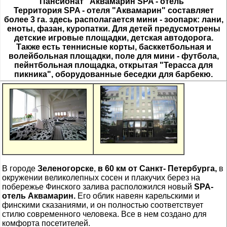
Пансионат "Аквамарин SPA - отель"
Территория SPA - отеля "Аквамарин" составляет
более 3 га. здесь располагается мини - зоопарк: лани,
еноты, фазан, куропатки. Для детей предусмотрены
детские игровые площадки, детская автодорога.
Также есть теннисные корты, басккетбольная и
волейбольная площадки, поле для мини - футбола,
пейнтбольная площадка, открытая "Терасса для
пикника", оборудованные беседки для барбекю.
В городе
Зеленогорске
,
в 60 км от Санкт- Петербурга,
в
окружении великолепных сосен и плакучих берез на
побережье Финского залива расположился новый
SPA-
отель Аквамарин.
Его облик навеян карельскими и
финскими сказаниями, и он полностью соответствует
стилю современного человека. Все в нем создано для
комфорта посетителей.