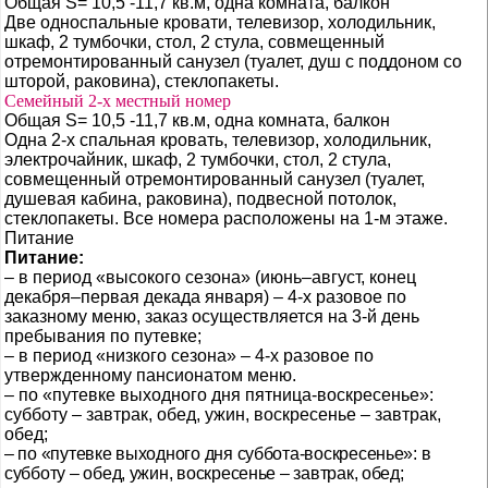
Общая S= 10,5 -11,7 кв.м, одна комната, балкон
Две односпальные кровати, телевизор, холодильник,
шкаф, 2 тумбочки, стол, 2 стула, совмещенный
отремонтированный санузел (туалет, душ с поддоном со
шторой, раковина), стеклопакеты.
Семейный 2-х местный номер
Общая S= 10,5 -11,7 кв.м, одна комната, балкон
Одна 2-х спальная кровать, телевизор, холодильник,
электрочайник, шкаф, 2 тумбочки, стол, 2 стула,
совмещенный отремонтированный санузел (туалет,
душевая кабина, раковина), подвесной потолок,
стеклопакеты. Все номера расположены на 1-м этаже.
Питание
Питание:
–
в период «высокого сезона» (июнь–август, конец
декабря–первая декада января) – 4-х разовое по
заказному меню, заказ осуществляется на 3-й день
пребывания по путевке;
–
в период «низкого сезона» – 4-х разовое по
утвержденному пансионатом меню.
–
по «путевке выходного дня пятница-воскресенье»:
субботу – завтрак, обед, ужин, воскресенье – завтрак,
обед;
–
по «путевке выходного дня суббота-воскресенье»: в
субботу – обед, ужин, воскресенье – завтрак, обед;