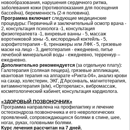
новообразования, нарушения сердечного ритма,
заболевания кожи (противопоказания для посещения
бассейна), беременность (2-я половина).
Программа включает
следующие медицинские
процедуры: Первичный и заключительный осмотр врача -
2, консультация психолога -1, консультация
физиотерапевта -1, вихревые ванны - 5, массаж
воротниковой зоны -5, кислородный коктейль - 5,
аэрофитотерапия - 6, тренажеры или ЛФК - 5, грязевые
маски на лицо - 3, диетотерапия - ежедневно, питье
лечебной минеральной воды - ежедневно, терренкур –
ежедневно.
Дополнительно рекомендуется
(за отдельную плату):
Галотерапия (соляная пещера), грязевые аппликации,
квантовая терапия на аппарате «Рикта-04», анализ крови
на сахар, холестерин, ЭКГ, Д'Арсонваль, магнитотерапия,
витаминотерапия (в/м), «Орторелакс», вибромассаж,
косметологический кабинет, консультация кардиолога.
«ЗДОРОВЫЙ ПОЗВОНОЧНИК»
Программа направлена на профилактику и лечение
остеохондроза позвоночника и его неврологических
проявлений, сопровождающихся болями в спине, шее,
ногах, руках, головными болями.
Курс лечения рассчитан на 7 дней.