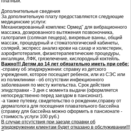
платный.
Дополнительные сведения
За дополнительную плату предоставляются следующие
медицинские услуги:
Механизированный комплекс Ормед" для вибрационного
массажа, дозированного вытяжения позвоночника,
галотрапия (соляная пещера), вихревые ванны, общий
массаж, процедурный и стоматологический кабинеты,
солярий, экспресс анализ крови на сахар и холестерин,
аэрофитотерапия, физиотерапевтические процедуры,
ингаляции, ЛФК, грязелечение, кислородный коктейль.
Важно!!!
Детям до 14 лет обязательно иметь при себе:
-справку об эпидокружении: справку из детского
учреждения, которое посещает ребенок, или из СЭС или
из поликлиники - об отсутствии инфекционного
заболевания по месту жительства. Срок действия
эпидсправки - 3 дня с момента выдачи (оформляется
непосредственно перед заездом в пансионат).
-а также путевку, свидетельство о рождении,справку от
дерматолога для посещения плавательного бассейна
(справку для бассейна можно оформить в пансионате -
стоимость услуги 100 руб.)
В случае отсутствия при заезде справки об
эпидокружении клиентам будет отказано в обслуживании!!!