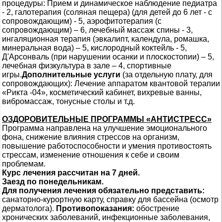
процедуры: Прием и динамическое наблюдение педиатра
- 2, галотерапия (соляная пещера) (для детей до 6 лет - с
сопровождающим) - 5, аэрофитотерапия (с
сопровождающим) – 6, лечебный массаж спины - 3,
ингаляционная терапия (эвкалипт, календула, ромашка,
минеральная вода) – 5, кислородный коктейль - 5,
Д'Арсонваль (при нарушении осанки и плоскостопии) – 5,
лечебная физкультура в зале – 4, спортивные
игры.
Дополнительные услуги
(за отдельную плату, для
сопровождающих): Лечение аппаратом квантовой терапии
«Рикта -04», косметический кабинет, вихревые ванны,
вибромассаж, тонусные столы и т.д.
ОЗДОРОВИТЕЛЬНЫЕ ПРОГРАММЫ «АНТИСТРЕСС»
Программа направлена на улучшение эмоционального
фона, снижение влияния стрессов на организм,
повышение работоспособности и умения противостоять
стрессам, изменение отношения к себе и своим
проблемам.
Курс лечения рассчитан на 7 дней.
Заезд по понедельникам.
Для получения лечения обязательно представить:
санаторно-курортную карту, справку для бассейна (осмотр
дерматолога).
Противопоказания:
обострение
хронических заболеваний, инфекционные заболевания,