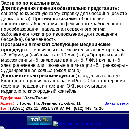
Заезд по понедельникам.
Для получения лечения обязательно представить:
санаторно-курортную карту, справку для бассейна (осмотр
дерматолога).
Противопоказания:
обострение
хронических заболеваний, инфекционные заболевания,
новообразования, нарушения сердечного ритма,
заболевания кожи (противопоказания для посещения
бассейна), беременность.
Программа включает следующие медицинские
процедуры:
Первичный и заключительный осмотр врача
- 2, «Ормед» (вибромассаж 10 мин.) - 6, «Орторелакс» - 6,
массаж спины - 5, вихревые ванны - 5, ЛФК (группы) - 5,
электролечение или грязевые аппликации - 5, тренажеры -
5, дозированная ходьба (ежедневно).
Дополнительно рекомендуется
(за отдельную плату):
Квантовая терапия на аппарате «Рикта-04», галотерапия
(соляная пещера), ингаляции, ЭКГ, консультация
кардиолога, кислородный коктейль.
Турфирма
"Эста-Тосно"
Адрес:
г. Тосно, Пр. Ленина, 71 офис 11
Заказ отеля
Тел:
(81361) 292-11, 8921-879-37-64,, (812) 448-72-20