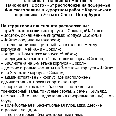
Пансионат "Пансионат Восток - 6"
Пансионат "Восток - 6" расположен на побережье
Финского залива в курортном районе Карельского
перешейка, в 70 км от Санкт - Петербурга.
На территории пансионата расположены:
–
три 5- этажных жилых корпуса: «Сокол», «Чайка» и
«Восток», оснащенные лифтами; корпуса «Сокол» и
«Чайка» соединены галереей;
–
столовая, киноконцертный зал в галерее между
корпусами «Чайка» и «Сокол»;
–
кафе на 1-ом этаже корпуса «Чайка»;
–
медицинская часть на 1-ом этаже корпуса «Сокол»;
–
библиотека на 3-м этаже корпуса «Сокол»
–
детские игровые комнаты на 3-м этаже корпуса «Чайка»
и на 2-м этаже корпуса «Сокол»;
–
административный корпус, где расположены:
администрация, прокат спортинвентаря;
–
спортивный комплекс: бассейн, спортивный и
тренажерный залы, тонусные столы, 2 сауны, бильярд,
настольный теннис, гидротерапия (вихревые ванны), шот-
боул;
–
волейбольная и баскетбольная площадки, детские
игровые площадки;
–
в летнее время - благоустроенный пляж;