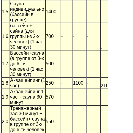
Сауна
индивидуально
1.5.
1400
-
-
-
(бассейн в
группе)
-
-
-
бассейн +
сайна (для
1.6.
группы из 2-х
700
-
-
-
человек) (1 час
30 минут)
-
-
-
Бассейн+сауна
(в группе от 3-х
1.7.
до 6-ти
500
-
-
-
человек) (1 час
30 минут)
-
-
-
Аквашейпинг (1
1.8.
250
1100
-
-
час)
2100
4
-
Аквашейпинг 1
1.9.
час + сауна 30
570
-
-
-
минут
-
-
-
Тренажерный
зал 30 минут +
бассейн+ сауна
2.0.
550
-
-
-
в группе от 3-х
до 6-ти человек