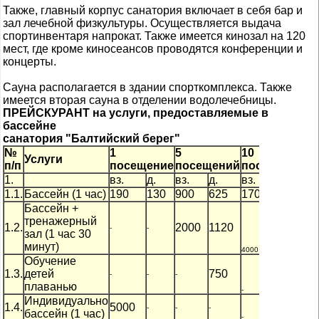
Также, главный корпус санатория включает в себя бар и
зал лечебной физкультуры. Осуществляется выдача
спортинвентаря напрокат. Также имеется кинозал на 120
мест, где кроме киносеансов проводятся конференции и
концерты.
Сауна располагается в здании спорткомплекса. Также
имеется вторая сауна в отделении водолечебницы.
ПРЕЙСКУРАНТ на услуги, предоставляемые в
бассейне
санатория "Балтийский берег"
№
1
5
10
2
Услуги
п/п
посещение
посещений
посещений
п
1.
вз.
д.
вз.
д.
вз.
д.
вз
1.1.
Бассейн (1 час)
190
130
900
625
1700
1200
3
Бассейн +
тренажерный
1.2.
2000
1120
-
-
зал (1 час 30
минут)
2240
4000
-
Обучение
1.3.
детей
750
-
-
-
плаванью
1400
-
-
Индивидуально
1.4.
5000
-
-
-
бассейн (1 час)
-
-
-