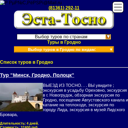
(81361) 292-11
Выбор туров по странам
Туры в Гродно
Выбор туров в Гродно по видам:
▼
Список туров в Гродно
Тур "Минск, Гродно, Полоцк"
ВЫЕЗД ИЗ ТОСНО. . . ВЫ увидите ;
экскурсия в усадьбу Ореховно, экскурсия
в г. Новогрудок, обзорная экскурсия по
Гродно, посещение Августовского канала и
катание на теплоходе, экскурсия по
городу Лида, экскурсия в музей Лидского
Бровара,
Длительность:
4 дней.
Стоимость:
37400 руб.