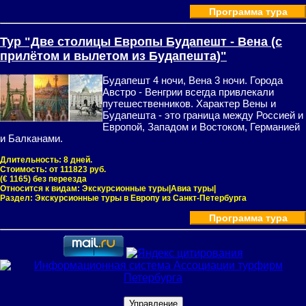
Программа тура
Тур "Две столицы Европы Будапешт - Вена (с
прилётом и вылетом из Будапешта)"
Будапешт 4 ночи, Вена 3 ночи. Города
Австро - Венгрии всегда привлекали
путешественников. Характер Вены и
Будапешта - это граница между Россией и
Европой, Западом и Востоком, Германией
и Балканами.
Длительность:
8 дней.
Стоимость:
от 111823 руб.
(€ 1165) без переезда
Относится к видам:
Экскурсионные туры|Авиа туры|
Раздел:
Экскурсионные туры в Европу из Санкт-Петербурга
Программа тура