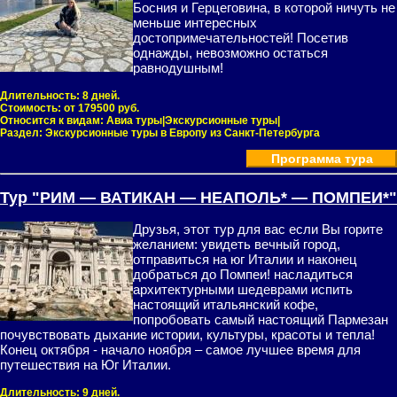
Босния и Герцеговина, в которой ничуть не
меньше интересных
достопримечательностей! Посетив
однажды, невозможно остаться
равнодушным!
Длительность:
8 дней.
Стоимость:
от 179500 руб.
Относится к видам:
Авиа туры|Экскурсионные туры|
Раздел:
Экскурсионные туры в Европу из Санкт-Петербурга
Программа тура
Тур "РИМ — ВАТИКАН — НЕАПОЛЬ* — ПОМПЕИ*"
Друзья, этот тур для вас если Вы горите
желанием: увидеть вечный город,
отправиться на юг Италии и наконец
добраться до Помпеи! насладиться
архитектурными шедеврами испить
настоящий итальянский кофе,
попробовать самый настоящий Пармезан
почувствовать дыхание истории, культуры, красоты и тепла!
Конец октября - начало ноября – самое лучшее время для
путешествия на Юг Италии.
Длительность:
9 дней.