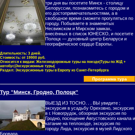
три дня вы посетите Минск - столицу
Белоруссии, познакомитесь с городом и
его достопримечательностями, а в
свободное время сможете прогуляться по
городу. Побываете в знаменитых
Несвижском и Мирском замках,
внесённых в список ЮНЕСКО, и посетите
Полоцк — духовный центр Беларуси и
географическое сердце Европы.
Длительность:
3 дней.
Стоимость:
от 19900 руб.
Относится к видам:
Железнодорожные туры на поезде|Туры по Ж/Д +
автобус|Экскурсионные туры|
Раздел:
Экскурсионные туры в Европу из Санкт-Петербурга
Программа тура
Тур "Минск, Гродно, Полоцк"
ВЫЕЗД ИЗ ТОСНО. . . ВЫ увидите ;
экскурсия в усадьбу Ореховно, экскурсия
в г. Новогрудок, обзорная экскурсия по
Гродно, посещение Августовского канала и
катание на теплоходе, экскурсия по
городу Лида, экскурсия в музей Лидского
Бровара,