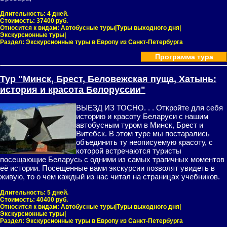
Длительность:
4 дней.
Стоимость:
37400 руб.
Относится к видам:
Автобусные туры|Туры выходного дня|
Экскурсионные туры|
Раздел:
Экскурсионные туры в Европу из Санкт-Петербурга
Программа тура
Тур "Минск, Брест, Беловежская пуща, Хатынь:
история и красота Белоруссии"
ВЫЕЗД ИЗ ТОСНО. . . Откройте для себя
историю и красоту Беларуси с нашим
автобусным туром в Минск, Брест и
Витебск. В этом туре мы постарались
объединить ту неописуемую красоту, с
которой встречаются туристы
посещающие Беларусь с одними из самых трагичных моментов
её истории. Посещенные вами экскурсии позволят увидеть в
живую, то о чем каждый из нас читал на страницах учебников.
Длительность:
5 дней.
Стоимость:
40400 руб.
Относится к видам:
Автобусные туры|Туры выходного дня|
Экскурсионные туры|
Раздел:
Экскурсионные туры в Европу из Санкт-Петербурга