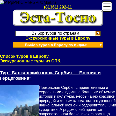
(81361) 292-11
Выбор туров по странам
Экскурсионные туры в Европу
Выбор туров в Европу по видам:
▼
Список туров в Европу.
Экскурсионные туры из СПб.
Тур "Балканский вояж. Сербия — Босния и
Герцеговина"
Прекрасная Сербия с приветливыми и
сердечными людьми, с большим объемом
истории и культуры, необычайно красивой
природой и мягким климатом, натуральной
национальной кухней и оздоровительными
курортами. А рядом с ней прячется
очаровательная балканская скромница