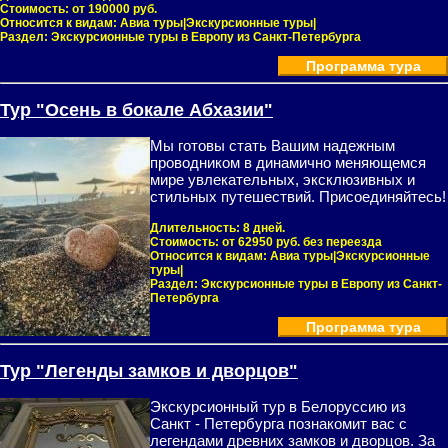
Стоимость:
от 190000 руб.
Относится к видам:
Авиа туры|Экскурсионные туры|
Раздел:
Экскурсионные туры в Европу из Санкт-Петербурга
Программа тура
Тур "Осень в бокале Абхазии"
Мы готовы стать Вашим надежным
проводником в динамично меняющемся
мире увлекательных, эксклюзивных и
стильных путешествий. Присоединяйтесь!
Длительность:
8 дней.
Стоимость:
от 62950 руб. без переезда
Относится к видам:
Авиа туры|Экскурсионные
туры|
Раздел:
Экскурсионные туры в Европу из Санкт-
Петербурга
Программа тура
Тур "Легенды замков и дворцов"
Экскурсионный тур в Белоруссию из
Санкт - Петербурга познакомит вас с
легендами древних замков и дворцов. За