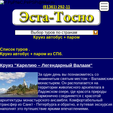
(81361) 292-11
Выбор туров по странам
Круиз автобус + паром
Список туров .
Круиз автобус + паром из СПб.
Круиз "Карелию – Легендарный Валаам"
За один день вы познакомитесь со
знаменитым святым местом – Валаамским
монастырем. Он располагается на
территории живописного архипелага в
Ладожском озере, где красота природы
гармонично соединяется с красотой
архитектуры монастырского ансамбля. Комфортабельный
трансфер из Санкт - Петербурга и обратно, и путевая экскурсия
наполнят это путешествие яркими впечатлениями.