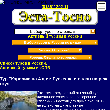
(81361) 292-11
Выбор туров по странам
Активный туризм в России
Выбор туров в России по видам:
▼
Россия. О стране:
▼
Россия. Отели по городам:
▼
Список туров в России.
Активный туризм из СПб.
Тур "Карелию на 4 дня: Рускеала и сплав по реке
Шуя"
Этот четырехдневный активный тур –
идеальное сочетание проверенной
классики и настоящего приключения. Вы
не только увидите главные
достопримечательности Карелии, такие