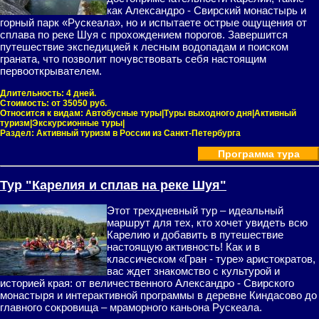
как Александро - Свирский монастырь и
горный парк «Рускеала», но и испытаете острые ощущения от
сплава по реке Шуя с прохождением порогов. Завершится
путешествие экспедицией к лесным водопадам и поиском
граната, что позволит почувствовать себя настоящим
первооткрывателем.
Длительность:
4 дней.
Стоимость:
от 35050 руб.
Относится к видам:
Автобусные туры|Туры выходного дня|Активный
туризм|Экскурсионные туры|
Раздел:
Активный туризм в России из Санкт-Петербурга
Программа тура
Тур "Карелия и сплав на реке Шуя"
Этот трехдневный тур – идеальный
маршрут для тех, кто хочет увидеть всю
Карелию и добавить в путешествие
настоящую активность! Как и в
классическом «Гран - туре» аристократов,
вас ждет знакомство с культурой и
историей края: от величественного Александро - Свирского
монастыря и интерактивной программы в деревне Киндасово до
главного сокровища – мраморного каньона Рускеала.